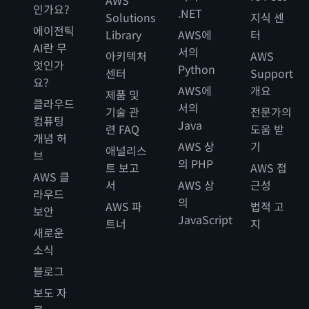
인가요?
.NET
Solutions
지식 센
에이전틱
Library
AWS에
터
AI란 무
서의
아키텍처
AWS
엇인가
Python
센터
Support
요?
AWS에
개요
제품 및
클라우드
서의
기술 관
전문가의
컴퓨팅
Java
련 FAQ
도움 받
개념 허
AWS 상
기
애널리스
브
의 PHP
트 보고
AWS 접
AWS 클
서
AWS 상
근성
라우드
의
AWS 파
법적 고
보안
JavaScript
트너
지
새로운
소식
블로그
보도 자