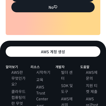
No
AWS 계정 생성
알아보기
리소스
개발자
도움말
AWS란
시작하기
빌더 센
AWS에
무엇인가
터
문의
교육
요?
SDK 및
지원 티
AWS
클라우드
도구
켓 제출
Trust
컴퓨팅이
Center
AWS에
AWS
란 무엇
서의
re:Post
AWS