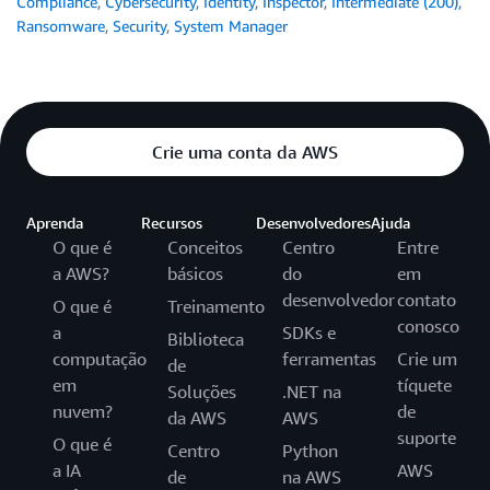
Compliance
,
Cybersecurity
,
Identity
,
Inspector
,
Intermediate (200)
,
Ransomware
,
Security
,
System Manager
Crie uma conta da AWS
Aprenda
Recursos
Desenvolvedores
Ajuda
O que é
Conceitos
Centro
Entre
a AWS?
básicos
do
em
desenvolvedor
contato
O que é
Treinamento
conosco
a
SDKs e
Biblioteca
computação
ferramentas
Crie um
de
em
tíquete
Soluções
.NET na
nuvem?
de
da AWS
AWS
suporte
O que é
Centro
Python
a IA
AWS
de
na AWS