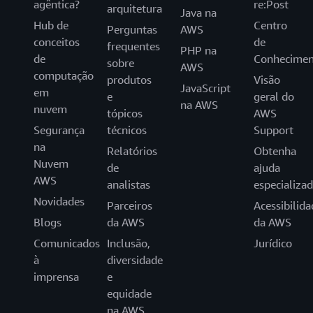
agêntica?
re:Post
arquitetura
Java na
Hub de
Centro
Perguntas
AWS
conceitos
de
frequentes
PHP na
de
Conhecimen
sobre
AWS
computação
produtos
Visão
JavaScript
em
e
geral do
na AWS
nuvem
tópicos
AWS
Segurança
técnicos
Support
na
Relatórios
Obtenha
Nuvem
de
ajuda
AWS
analistas
especializa
Novidades
Parceiros
Acessibilida
Blogs
da AWS
da AWS
Comunicados
Inclusão,
Jurídico
à
diversidade
imprensa
e
equidade
na AWS