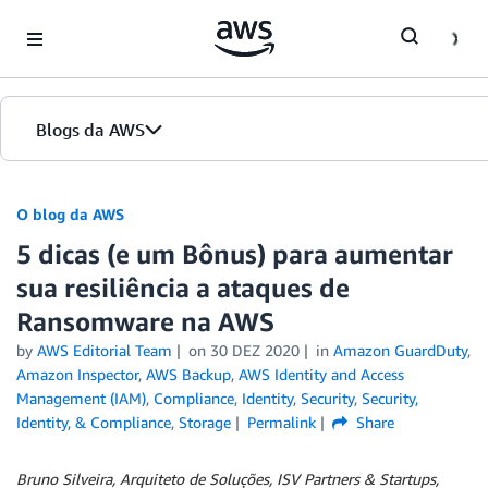
Skip to Main Content
Blogs da AWS
Página inicial
O blog da AWS
5 dicas (e um Bônus) para aumentar
Edições
sua resiliência a ataques de
Ransomware na AWS
by
AWS Editorial Team
on
30 DEZ 2020
in
Amazon GuardDuty
,
Amazon Inspector
,
AWS Backup
,
AWS Identity and Access
Management (IAM)
,
Compliance
,
Identity
,
Security
,
Security,
Identity, & Compliance
,
Storage
Permalink
Share
Bruno Silveira, Arquiteto de Soluções, ISV Partners & Startups,