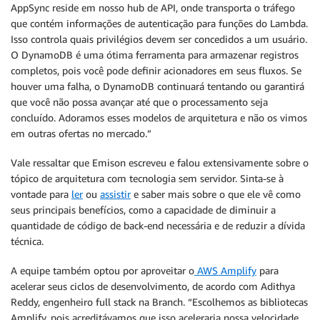
AppSync reside em nosso hub de API, onde transporta o tráfego
que contém informações de autenticação para funções do Lambda.
Isso controla quais privilégios devem ser concedidos a um usuário.
O DynamoDB é uma ótima ferramenta para armazenar registros
completos, pois você pode definir acionadores em seus fluxos. Se
houver uma falha, o DynamoDB continuará tentando ou garantirá
que você não possa avançar até que o processamento seja
concluído. Adoramos esses modelos de arquitetura e não os vimos
em outras ofertas no mercado.”
Vale ressaltar que Emison escreveu e falou extensivamente sobre o
tópico de arquitetura com tecnologia sem servidor. Sinta-se à
vontade para
ler
ou
assistir
e saber mais sobre o que ele vê como
seus principais benefícios, como a capacidade de diminuir a
quantidade de código de back-end necessária e de reduzir a dívida
técnica.
A equipe também optou por aproveitar o
AWS Amplify
para
acelerar seus ciclos de desenvolvimento, de acordo com Adithya
Reddy, engenheiro full stack na Branch. “Escolhemos as bibliotecas
Amplify, pois acreditávamos que isso aceleraria nossa velocidade