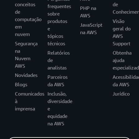
conceitos
de
frequentes
PHP na
de
Conhecimen
sobre
AWS
computação
produtos
Visão
JavaScript
em
e
geral do
na AWS
nuvem
tópicos
AWS
Segurança
técnicos
Support
na
Relatórios
Obtenha
Nuvem
de
ajuda
AWS
analistas
especializa
Novidades
Parceiros
Acessibilida
Blogs
da AWS
da AWS
Comunicados
Inclusão,
Jurídico
à
diversidade
imprensa
e
equidade
na AWS