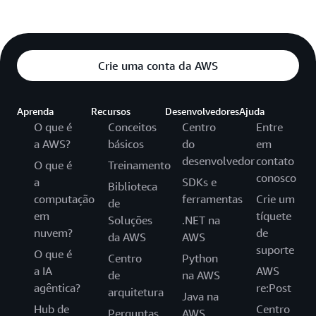
Crie uma conta da AWS
Aprenda
Recursos
Desenvolvedores
Ajuda
O que é
Conceitos
Centro
Entre
a AWS?
básicos
do
em
desenvolvedor
contato
O que é
Treinamento
conosco
a
SDKs e
Biblioteca
computação
ferramentas
Crie um
de
em
tíquete
Soluções
.NET na
nuvem?
de
da AWS
AWS
suporte
O que é
Centro
Python
a IA
AWS
de
na AWS
agêntica?
re:Post
arquitetura
Java na
Hub de
Centro
Perguntas
AWS