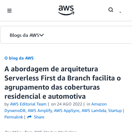
Skip to Main Content
Blogs da AWS
Página inicial
O blog da AWS
A abordagem de arquitetura
Edições
Serverless First da Branch facilita o
agrupamento das coberturas
residencial e automotiva
by
AWS Editorial Team
on
24 AGO 2022
in
Amazon
DynamoDB
,
AWS Amplify
,
AWS AppSync
,
AWS Lambda
,
Startup
Permalink
Share