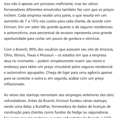
Isso não é apenas um processo ineficiente, mas ter vários
fornecedores diferentes envolvidos também faz com que os preços
inchem. Cada empresa recebe uma parte, o que resulta em um
aumento de 7 a 13% nos custos para cada cliente, de acordo com
Emison. Em um setor tão grande quanto o de seguros residenciais
e automotivos, esse percentual de excesso representa uma grande
oportunidade para cortar um pouco de gordura e otimizar.
Com a Branch, 90% dos usuários que acessam seu site do Arizona,
Ohio, Illinois, Texas e Missouri – os estados em que a empresa
atua no momento – podem simplesmente inserir seu nome e
endereço para obter um preço vinculável pelos seguros residencial
e automotivo agrupados. Chega de ligar para uma agência apenas
para se conectar a outra e, em seguida, acabar com um preço
inflacionado.
As raízes das startups remontam aos empregos anteriores dos dois
cofundadores. Antes da Branch, Emison fundou várias startups,
sendo uma delas a BuildFax, fornecedora de dados de licenças de
construção para clientes como fundos de hedge ou seguradoras.
Foi assim que ele conheceu o outro cofundador da Branch, o CEO