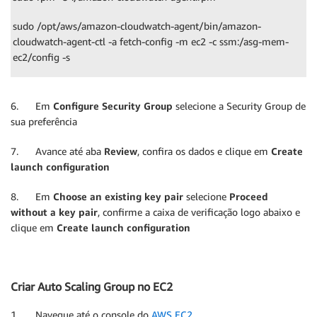
sudo /opt/aws/amazon-cloudwatch-agent/bin/amazon-
cloudwatch-agent-ctl -a fetch-config -m ec2 -c ssm:/asg-mem-
ec2/config -s
6. Em
Configure Security Group
selecione a Security Group de
sua preferência
7. Avance até aba
Review
, confira os dados e clique em
Create
launch configuration
8. Em
Choose an existing key pair
selecione
Proceed
without a key pair
, confirme a caixa de verificação logo abaixo e
clique em
Create launch configuration
Criar Auto Scaling Group no EC2
1. Navegue até o console do
AWS EC2