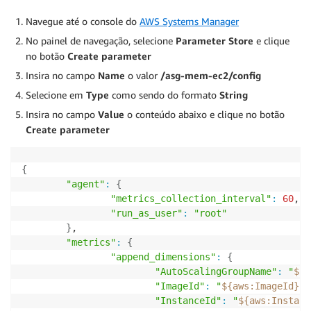
Navegue até o console do
AWS Systems Manager
No painel de navegação, selecione
Parameter Store
e clique
no botão
Create parameter
Insira no campo
Name
o valor
/asg-mem-ec2/config
Selecione em
Type
como sendo do formato
String
Insira no campo
Value
o conteúdo abaixo e clique no botão
Create parameter
{
"agent"
:
{
"metrics_collection_interval"
:
60
,

"run_as_user"
:
"root"
}
,

"metrics"
:
{
"append_dimensions"
:
{
"AutoScalingGroupName"
:
"
${a
"ImageId"
:
"
${aws
:
ImageId}
"
,

"InstanceId"
:
"
${aws
:
Instanc