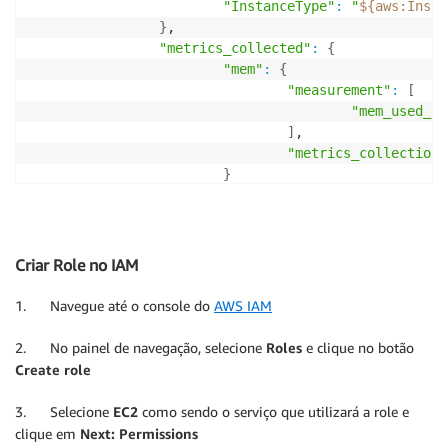
"InstanceType"
:
"
${aws
:
Insta
}
,

"metrics_collected"
:
{
"mem"
:
{
"measurement"
:
[
"mem_used_pe
]
,

"metrics_collection_
}
}
,

"aggregation_dimensions"
:
[
[
"AutoSc
}
}
Criar Role no IAM
1. Navegue até o console do
AWS IAM
2. No painel de navegação, selecione
Roles
e clique no botão
Create role
3. Selecione
EC2
como sendo o serviço que utilizará a role e
clique em
Next: Permissions