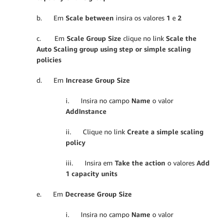
b. Em
Scale between
insira os valores
1
e
2
c. Em
Scale Group Size
clique no link
Scale the
Auto Scaling group using step or simple scaling
policies
d. Em
Increase Group Size
i. Insira no campo
Name
o valor
AddInstance
ii. Clique no link
Create a simple scaling
policy
iii. Insira em
Take the action
o valores
Add
1 capacity units
e. Em
Decrease Group Size
i. Insira no campo
Name
o valor