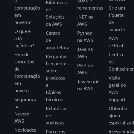
a
SDKs e
Biblioteca
computação
ferramentas
Crie um
de
em
tíquete
Soluções
.NET na
nuvem?
de
da AWS
AWS
suporte
O que é
Centro
Python
a IA
AWS
de
na AWS
agêntica?
re:Post
arquitetura
Java na
Hub de
Centro
Perguntas
AWS
conceitos
de
frequentes
PHP na
de
Conhecimen
sobre
AWS
computação
produtos
Visão
JavaScript
em
e
geral do
na AWS
nuvem
tópicos
AWS
Segurança
técnicos
Support
na
Relatórios
Obtenha
Nuvem
de
ajuda
AWS
analistas
especializa
Novidades
Parceiros
Acessibilida