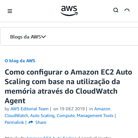
Skip to Main Content
Blogs da AWS
Página inicial
O blog da AWS
Como configurar o Amazon EC2 Auto
Edições
Scaling com base na utilização da
memória através do CloudWatch
Agent
by
AWS Editorial Team
on
19 DEZ 2019
in
Amazon
CloudWatch
,
Auto Scaling
,
Compute
,
Management Tools
Permalink
Share