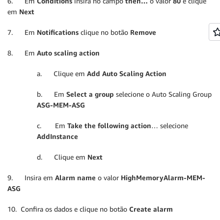
6. Em
Conditions
insira no campo
then…
o valor
80
e clique
em
Next
7. Em
Notifications
clique no botão
Remove
8. Em
Auto scaling action
a. Clique em
Add Auto Scaling Action
b. Em
Select a group
selecione o Auto Scaling Group
ASG-MEM-ASG
c. Em
Take the following action
… selecione
AddInstance
d. Clique em
Next
9. Insira em
Alarm name
o valor
HighMemoryAlarm-MEM-
ASG
10. Confira os dados e clique no botão
Create alarm