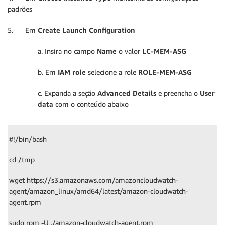
padrões
5. Em
Create Launch Configuration
a. Insira no campo
Name
o valor
LC-MEM-ASG
b. Em
IAM role
selecione a role
ROLE-MEM-ASG
c. Expanda a seção
Advanced Details
e preencha o
User
data
com o conteúdo abaixo
#!/bin/bash
cd /tmp
wget https://s3.amazonaws.com/amazoncloudwatch-
agent/amazon_linux/amd64/latest/amazon-cloudwatch-
agent.rpm
sudo rpm -U ./amazon-cloudwatch-agent.rpm