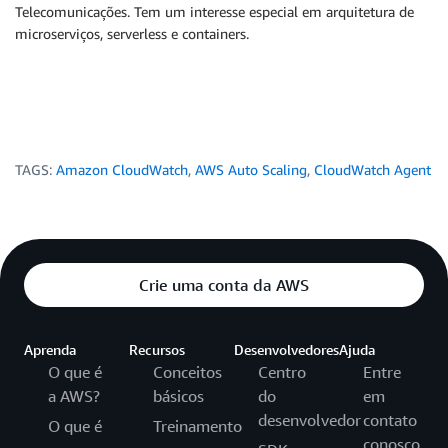
Telecomunicações. Tem um interesse especial em arquitetura de
microserviços, serverless e containers.
TAGS:
Amazon CloudWatch
,
AWS Auto Scaling
,
CloudWatch Agent
Crie uma conta da AWS
Aprenda
Recursos
Desenvolvedores
Ajuda
O que é
Conceitos
Centro
Entre
a AWS?
básicos
do
em
desenvolvedor
contato
O que é
Treinamento
conosco