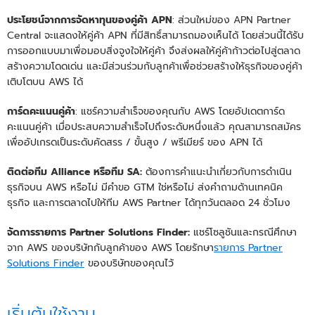
ประโยชน์จากการจัดหาทุนของคู่ค้า APN
: ส่วนใหม่ของ APN Partner
Central จะแสดงให้คู่ค้า APN ที่มีสิทธิ์สามารถมองเห็นได้ โดยส่วนนี้ได้รับ
การออกแบบมาเพื่อมอบสิ่งจูงใจให้คู่ค้า จึงส่งผลให้คู่ค้าก้าวต่อไปสู่ตลาด
สร้างความโดดเด่น และมีส่วนร่วมกับลูกค้าเพื่อช่วยสร้างให้ธุรกิจของคู่ค้า
เติบโตบน AWS ได้
การ์ดคะแนนคู่ค้า
: แชร์ความสำเร็จของคุณกับ AWS โดยอัปเดตการ์ด
คะแนนคู่ค้า เมื่อประสบความสำเร็จไปถึงระดับหนึ่งแล้ว คุณสามารถสมัคร
เพื่ออัปเกรดเป็นระดับคัดสรร / ขั้นสูง / พรีเมียร์ ของ APN ได้
ติดต่อทีม Alliance หรือทีม SA:
ต้องการคำแนะนำเกี่ยวกับการดำเนิน
ธุรกิจบน AWS หรือไม่ มีคำขอ GTM ใช่หรือไม่ ส่งคำถามด้านเทคนิค
ธุรกิจ และการตลาดไปให้ทีม AWS Partner ได้ทุกวันตลอด 24 ชั่วโมง
จัดการรายการ Partner Solutions Finder:
แชร์โซลูชันและกรณีศึกษา
จาก AWS ของบริษัทกับลูกค้าของ AWS โดยรักษา
รายการ Partner
Solutions Finder
ของบริษัทของคุณไว้
เริ่มต้นใช้งาน