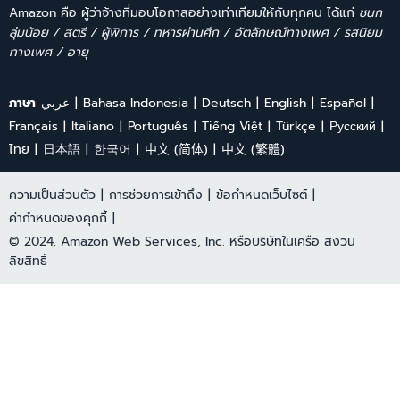
Amazon คือ ผู้ว่าจ้างที่มอบโอกาสอย่างเท่าเทียมให้กับทุกคน ได้แก่
ชนก
ลุ่มน้อย / สตรี / ผู้พิการ / ทหารผ่านศึก / อัตลักษณ์ทางเพศ / รสนิยม
ทางเพศ / อายุ
ภาษา
عربي
Bahasa Indonesia
Deutsch
English
Español
Français
Italiano
Português
Tiếng Việt
Türkçe
Ρусский
ไทย
日本語
한국어
中文 (简体)
中文 (繁體)
ความเป็นส่วนตัว
|
การช่วยการเข้าถึง
|
ข้อกำหนดเว็บไซต์
|
ค่ากำหนดของคุกกี้
|
© 2024, Amazon Web Services, Inc. หรือบริษัทในเครือ สงวน
ลิขสิทธิ์