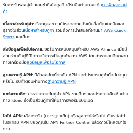
รับการรับรองคู่ค้า และเข้าถึงโมดูลอี-เลิร์นนิงผ่านทางแท็บ
การฝึกอบรมคู่
ค้า
เนื้อหาสำหรับคู่ค้า:
เรียกดูและดาวน์โหลดจากคลังเก็บสื่อด้านเทคนิคและ
ธุรกิจในส่วน
เนื้อหาสำหรับคู่ค้า
รวมถึงการนำเสนอที่ผ่านมา
AWS Quick
Starts
และอื่นๆ
ส่งข้อมูลเพื่อรับโอกาส:
ขอรับการสนับสนุนสำหรับ AWS Alliance เมื่อมี
ส่วนร่วมกับผู้ที่มีโอกาสในการเป็นลูกค้าของ AWS โดยส่งรายละเอียดผ่าน
ทางเครื่องมือ
ส่งข้อมูลเพื่อรับโอกาส
ฐานความรู้ APN:
มีข้อสงสัยเกี่ยวกับ APN และโปรแกรมคู่ค้าที่สนับสนุน
หรือไม่ รับคำตอบผ่านทาง
ฐานความรู้ APN
แชร์ความคิด:
ประสานงานกับคู่ค้า APN รายอื่นๆ และส่งความคิดเห็นผ่าน
ทาง Ideas ซึ่งเป็นส่วนคู่ค้าที่ให้บริการฟอรัมแบบเปิด
โลโก้ APN:
เลือกระดับ (มาตรฐานเดิม) หรือสูงกว่าใช่หรือไม่ ค้นหาโลโก้
โปรแกรม APN ของคุณใน APN Partner Central แล้วดาวน์โหลดมาใช้
งาน