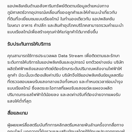
แอปพลิเคชันด้านอสังหาริมทรัพย์ติดตามข้อมูลตำแหน่งทาง
ภูมิศาสตร์จากอุปกรณ์เคลื่อนที่ของลูกค้าและให้คำแนะนำเกี่ยวกับ
ที่ดินที่จะเยี่ยมชมแบบเรียลไทม์ ในทำนองเดียวกัน แอปพลิเคชัน
โฆษณา อาหาร ค้าปลีก และสินค้าอุปโภคบริโภคสามารถรวมคำแนะนำ
แบบเรียลไทม์เพื่อสร้างคุณค่าให้แก่ลูกค้าได้มากยิ่งขึ้น
รับประกันการให้บริการ
คุณสามารถใช้การประมวลผล Data Stream เพื่อติดตามและรักษา
ระดับการให้บริการในแอปพลิเคชันและอุปกรณ์ ยกตัวอย่างเช่น บริษัท
ผลิตไฟฟ้าพลังแสงอาทิตย์ต้องรักษาระดับปริมาณพลังงานไฟฟ้าให้
ลูกค้า มิฉะนั้นจะต้องเสียค่าปรับ บริษัทจึงใช้แอปพลิเคชันข้อมูลสตรีม
ที่ตรวจสอบแผงรับแสงกลางแจ้งทั้งหมด และกำหนดเวลาซ่อมบำรุง
แบบเรียลไทม์ ซึ่งลดระยะโอกาสที่แผงรับแสงแต่ละแผงจะผลิต
ปริมาณกระแสไฟฟ้าได้น้อยลง และลดค่าปรับที่ต้องจ่ายจากแผงรับ
แสงให้ต่ำที่สุด
สื่อและเกม
ผู้เผยแพร่สื่อสตรีมบันทึกการคลิกสตรีมหลายพันล้านครั้งจากสื่อทาง
ออนไลน์ นอกจากนี้ยังรวมและเสริมข้อมูลโดยใช้ข้อมูลประชากรของผู้