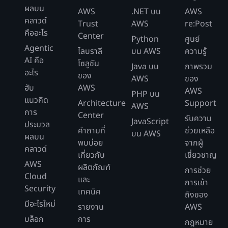
ผลบน
AWS
.NET บน
AWS
คลาวด์
Trust
AWS
re:Post
คืออะไร
Center
Python
ศูนย์
Agentic
ไลบราลี
บน AWS
ความรู้
AI คือ
โซลูชัน
Java บน
ภาพรวม
อะไร
ของ
AWS
ของ
ฮับ
AWS
AWS
PHP บน
แนวคิด
Architecture
Support
AWS
การ
Center
รับความ
JavaScript
ประมวล
คำถามที่
ช่วยเหลือ
บน AWS
ผลบน
พบบ่อย
จากผู้
คลาวด์
เกี่ยวกับ
เชี่ยวชาญ
AWS
ผลิตภัณฑ์
การช่วย
Cloud
และ
การเข้า
Security
เทคนิค
ถึงของ
มีอะไรใหม่
รายงาน
AWS
บล็อก
การ
กฎหมาย