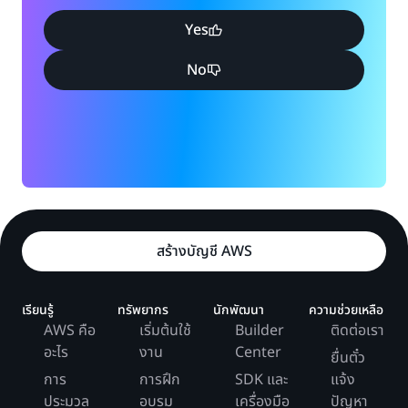
Yes
No
สร้างบัญชี AWS
เรียนรู้
ทรัพยากร
นักพัฒนา
ความช่วยเหลือ
AWS คือ
เริ่มต้นใช้
Builder
ติดต่อเรา
อะไร
งาน
Center
ยื่นตั๋ว
การ
การฝึก
SDK และ
แจ้ง
ประมวล
อบรม
เครื่องมือ
ปัญหา