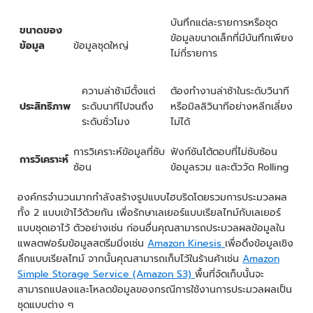
บันทึกแต่ละรายการหรือชุด
ขนาดของ
ข้อมูลขนาดเล็กที่มีบันทึกเพียง
ข้อมูล
ข้อมูลชุดใหญ่
ไม่กี่รายการ
ความล่าช้ามีตั้งแต่
ต้องทำงานล่าช้าในระดับวินาที
ประสิทธิภาพ
ระดับนาทีไปจนถึง
หรือมิลลิวินาทีอย่างหลีกเลี่ยง
ระดับชั่วโมง
ไม่ได้
การวิเคราะห์ข้อมูลที่ซับ
ฟังก์ชันโต้ตอบที่ไม่ซับซ้อน
การวิเคราะห์
ซ้อน
ข้อมูลรวม และตัววัด Rolling
องค์กรจำนวนมากกำลังสร้างรูปแบบไฮบริดโดยรวมการประมวลผล
ทั้ง 2 แบบเข้าไว้ด้วยกัน เพื่อรักษาเลเยอร์แบบเรียลไทม์กับเลเยอร์
แบบชุดเอาไว้ ตัวอย่างเช่น ก่อนอื่นคุณสามารถประมวลผลข้อมูลใน
แพลตฟอร์มข้อมูลสตรีมมิ่งเช่น
Amazon Kinesis
เพื่อดึงข้อมูลเชิง
ลึกแบบเรียลไทม์ จากนั้นคุณสามารถเก็บไว้ในร้านค้าเช่น
Amazon
Simple Storage Service (Amazon S3)
พื้นที่จัดเก็บนั้นจะ
สามารถแปลงและโหลดข้อมูลของกรณีการใช้งานการประมวลผลเป็น
ชุดแบบต่าง ๆ