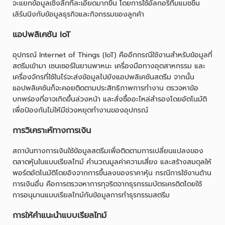
จะแยกข้อมูลเชิงลึกที่ละเอียดมากขึ้น โดยการใช้อัลกอริทึมแมชชีน
เลิร์นนิงกับข้อมูลธุรกิจและกิจกรรมของลูกค้า
แอปพลิเคชัน IoT
อุปกรณ์ Internet of Things (IoT) คืออีกกรณีใช้งานสำหรับข้อมูลที่
สตรีมเข้ามา เซนเซอร์ในยานพาหนะ เครื่องมือทางอุตสาหกรรม และ
เครื่องจักรที่ใช้ในไร่จะส่งข้อมูลไปยังแอปพลิเคชันสตรีม จากนั้น
แอปพลิเคชันก็จะคอยติดตามประสิทธิภาพการทำงาน ตรวจหาข้อ
บกพร่องที่อาจเกิดขึ้นล่วงหน้า และสั่งซื้ออะไหล่สำรองโดยอัตโนมัติ
เพื่อป้องกันไม่ให้มีช่วงหยุดทำงานของอุปกรณ์
การวิเคราะห์ทางการเงิน
สถาบันทางการเงินใช้ข้อมูลสตรีมเพื่อติดตามการเปลี่ยนแปลงของ
ตลาดหุ้นในแบบเรียลไทม์ คำนวณมูลค่าความเสี่ยง และสร้างสมดุลให้
พอร์ตอัตโนมัติโดยอิงจากการขึ้นลงของราคาหุ้น กรณีการใช้งานด้าน
การเงินอื่น คือการตรวจหาการทุจริตจากธุรกรรมบัตรเครดิตโดยใช้
การอนุมานแบบเรียลไทม์กับข้อมูลการทำธุรกรรมสตรีม
การให้คำแนะนำแบบเรียลไทม์