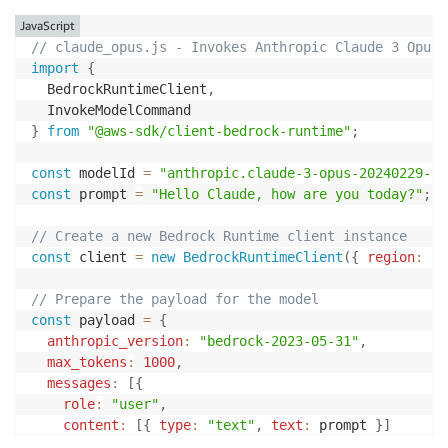
JavaScript
// claude_opus.js - Invokes Anthropic Claude 3 Opus 
import
{
  BedrockRuntimeClient
,
}
from
"@aws-sdk/client-bedrock-runtime"
;
const
 modelId 
=
"anthropic.claude-3-opus-20240229-v1
const
 prompt 
=
"Hello Claude, how are you today?"
;
// Create a new Bedrock Runtime client instance
const
 client 
=
new
BedrockRuntimeClient
(
{
region
:
"u
// Prepare the payload for the model
const
 payload 
=
{
anthropic_version
:
"bedrock-2023-05-31"
,
max_tokens
:
1000
,
messages
:
[
{
role
:
"user"
,
content
:
[
{
type
:
"text"
,
text
:
 prompt 
}
]
}
]