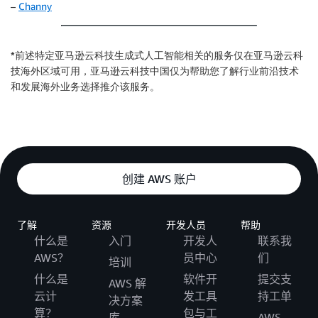
–
Channy
*前述特定亚马逊云科技生成式人工智能相关的服务仅在亚马逊云科
技海外区域可用，亚马逊云科技中国仅为帮助您了解行业前沿技术
和发展海外业务选择推介该服务。
创建 AWS 账户
了解
资源
开发人员
帮助
什么是
入门
开发人
联系我
AWS？
员中心
们
培训
什么是
软件开
提交支
AWS 解
云计
发工具
持工单
决方案
算？
包与工
库
AWS