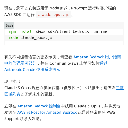
}
;
现在，您可以安装适用于 Node.js 的 JavaScript 运行时客户端的
AWS SDK 并运行
。
claude_opus.js
// Invoke Claude with the payload and wait for the r
const
 command 
=
new
InvokeModelCommand
(
{
Bash
contentType
:
"application/json"
,
npm
install
body
:
JSON
.
stringify
(
payload
)
,
node
 claude_opus.js
}
)
;
const
 apiResponse 
=
await
 client
.
send
(
command
)
;
有关不同编程语言的更多示例，请查看
Amazon Bedrock 用户指南
中的代码示例部分
，并在 Community.aws 上学习如何
通过
// Decode and print Claude's response
Anthropic Claude 使用系统提示
。
const
 decodedResponseBody 
=
new
TextDecoder
(
)
.
decode
const
 responseBody 
=
JSON
.
parse
(
decodedResponseBody
)
现已推出
const
 text 
=
 responseBody
.
content
[
0
]
.
text
;
Claude 3 Opus 现已在美国西部（俄勒冈州）区域推出；请查看
完整
console
.
log
(
`
Response: 
${
text
}
`
)
;
区域列表
以了解未来的更新。
立即在
Amazon Bedrock 控制台
中试用 Claude 3 Opus，并将反馈
发送至
AWS re:Post for Amazon Bedrock
或通过您常用的 AWS
Support 联系人发送。