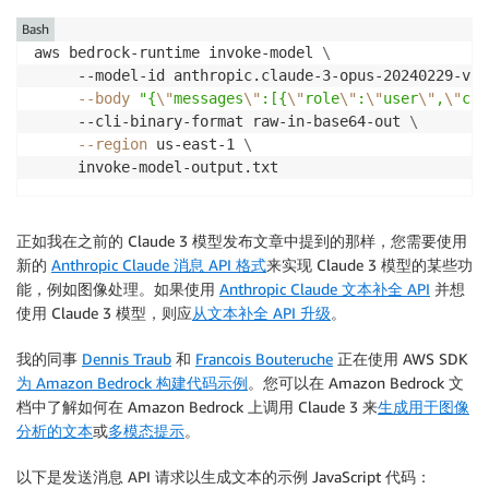
Bash
aws bedrock-runtime invoke-model 
\
     --model-id anthropic.claude-3-opus-20240229-v1:
--body
"{
\"
messages
\"
:[{
\"
role
\"
:
\"
user
\"
,
\"
con
     --cli-binary-format raw-in-base64-out 
\
--region
 us-east-1 
\
     invoke-model-output.txt
正如我在之前的 Claude 3 模型发布文章中提到的那样，您需要使用
新的
Anthropic Claude 消息 API 格式
来实现 Claude 3 模型的某些功
能，例如图像处理。如果使用
Anthropic Claude 文本补全 API
并想
使用 Claude 3 模型，则应
从文本补全 API 升级
。
我的同事
Dennis Traub
和
Francois Bouteruche
正在使用 AWS SDK
为 Amazon Bedrock 构建代码示例
。您可以在 Amazon Bedrock 文
档中了解如何在 Amazon Bedrock 上调用 Claude 3 来
生成用于图像
分析的文本
或
多模态提示
。
以下是发送消息 API 请求以生成文本的示例 JavaScript 代码：