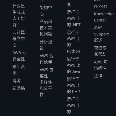
具
什么是
re:Post
架构中
生成式
运行于
心
Knowledge
人工智
AWS 上
Center
产品和
能？
的 .NET
技术常
AWS
云计算
运行于
见问题
Support
概念中
AWS 上
概述
分析报
心
的
告
获取专
Python
AWS 云
家帮助
AWS 合
安全性
运行于
作伙伴
AWS 可
AWS 上
最新资
访问性
AWS 包
的 Java
讯
容性、
法律
运行于
博客
多样性
AWS 上
新闻稿
和公平
的 PHP
性
运行于
AWS 上
的