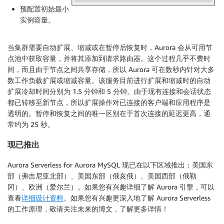
预配置初始最小
实例容量。
当集群需要自动扩展、缩减或在暂停后恢复时，Aurora 会从可用节
点池中获取容量，并将其添加到请求路由器。这个过程几乎不费时
间，而且由于节点之间共享存储，所以 Aurora 可在数秒内针对大多
数工作负载扩展或缩减容量。该服务目前进行扩展和缩减时的自动
扩展冷却时间分别为 1.5 分钟和 5 分钟。由于现有连接和会话状态
都已转移至新节点，所以扩展操作对已连接的客户端和应用程序是
透明的。暂停和恢复之间的唯一区别在于首次连接的延迟更高，通
常约为 25 秒。
现已推出
Aurora Serverless for Aurora MySQL 现已在以下区域推出：
美国东
部（弗吉尼亚北部）
、
美国东部（俄亥俄）
、
美国西部（俄勒
冈）
、
欧洲（爱尔兰）
。如果您有兴趣详细了解 Aurora 引擎，可以
查看
详细设计资料
。如果您有兴趣更深入地了解 Aurora Serverless
的工作原理，敬请关注未来的博文，了解更多详情！