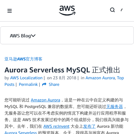
Skip to Main Content
AWS Blog
首页
亚马逊AWS官方博客
Aurora Serverless MySQL 正式推出
版本
by
AWS Localization
on
23 8月 2018
in
Amazon Aurora
,
Top
Posts
Permalink
Share
您可能听说过
Amazon Aurora
，这是一种在云中自定义构建的与
MySQL 和 PostgreSQL 兼容的数据库。您可能还听说过
无服务器
，
无服务器让您可以在不考虑实例的情况下构建并运行应用程序和服
务。这是 AWS 技术发展过程中的两个组成部分，我们很高兴能参与
其中。去年，我们在
AWS re:Invent
大会上
发布了
Aurora 新功能
Aurora Serverless
的预览版本。今天，我很高兴地宣布 Aurora