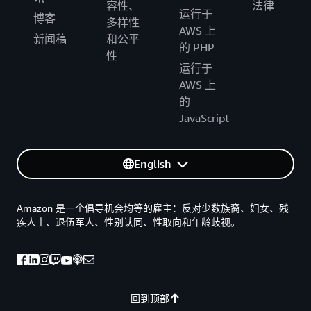
容性、
法律
运行于
博客
多样性
AWS 上
新闻稿
和公平
的 PHP
性
运行于
AWS 上
的
JavaScript
English
Amazon 是一个倡导机会均等的雇主：反对少数族裔、妇女、残
疾人士、退伍军人、性别认同、性取向和年龄歧视。
回到顶部