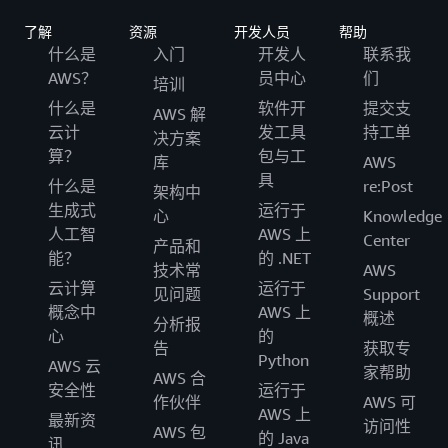
了解
资源
开发人员
帮助
什么是
入门
开发人
联系我
AWS？
员中心
们
培训
什么是
软件开
提交支
AWS 解
云计
发工具
持工单
决方案
算？
包与工
库
AWS
具
什么是
re:Post
架构中
生成式
运行于
心
Knowledge
人工智
AWS 上
Center
产品和
能？
的 .NET
技术常
AWS
云计算
运行于
见问题
Support
概念中
AWS 上
概述
分析报
心
的
告
获取专
Python
AWS 云
家帮助
AWS 合
安全性
运行于
作伙伴
AWS 可
AWS 上
最新资
访问性
AWS 包
的 Java
讯