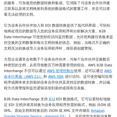
的服务，可加速您的数据转换和集成。它消除了与业务合作伙伴建
立联系以及将文档映射到系统的数据格式的繁重工作，并且可以查
看无法处理的文档。
它为业务合作伙伴加入和 EDI 数据转换提供了低代码界面，可轻松
地将处理后的数据导入您的业务应用程序和分析解决方案。B2B
Data Interchange 可使您轻松访问监控数据，允许您构建仪表板来监
控交换的文档数量和每次文档转换的状态。例如，当格式不正确的
文档无法转换或导入业务应用程序时，很容易创建警报。
大型企业通常会有数千个业务合作伙伴，与每个合作伙伴交换数百
种类型的文档，从而导致数百万种需要管理的组合。AWS B2B Data
Interchange 不仅可以通过
AWS 管理控制台
使用，还可以通过
AWS
命令行界面（AWS CLI）
和
AWS SDK
进行访问。这可使您编写应用
程序或脚本来支持新的业务合作伙伴及其特定的数据转换，并以编
程方式将警报和监控逻辑添加到新的或现有仪表板。
B2B Data Interchange 支持
X12
EDI 数据格式。它可以更轻松地验
证 EDI 文档并将其转换为业务应用程序所需的格式，例如 JSON 或
XML。原始文档和转换后的 JSON 或 XML 文件存储在
Amazon
Simple Storage Service（Amazon S3）
上。这可使您为实时业务数