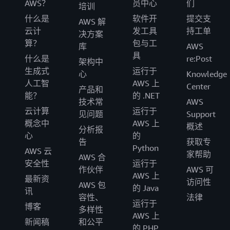
AWS？
员中心
们
培训
什么是
软件开
提交支
AWS 解
云计
发工具
持工单
决方案
算？
包与工
库
AWS
具
什么是
re:Post
架构中
生成式
运行于
心
Knowledge
人工智
AWS 上
Center
产品和
能？
的 .NET
技术常
AWS
云计算
运行于
见问题
Support
概念中
AWS 上
概述
分析报
心
的
告
获取专
Python
AWS 云
家帮助
AWS 合
安全性
运行于
作伙伴
AWS 可
AWS 上
最新资
访问性
AWS 包
的 Java
讯
容性、
法律
运行于
博客
多样性
AWS 上
新闻稿
和公平
的 PHP