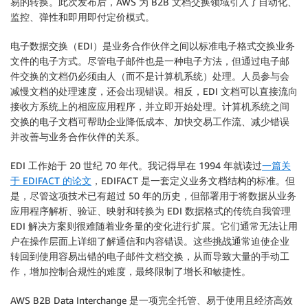
易的转换。此次发布后，AWS 为 B2B 文档交换领域引入了自动化、
监控、弹性和即用即付定价模式。
电子数据交换（EDI）是业务合作伙伴之间以标准电子格式交换业务
文件的电子方式。尽管电子邮件也是一种电子方法，但通过电子邮
件交换的文档仍必须由人（而不是计算机系统）处理。人员参与会
减慢文档的处理速度，还会出现错误。相反，EDI 文档可以直接流向
接收方系统上的相应应用程序，并立即开始处理。计算机系统之间
交换的电子文档可帮助企业降低成本、加快交易工作流、减少错误
并改善与业务合作伙伴的关系。
EDI 工作始于 20 世纪 70 年代。我记得早在 1994 年就读过
一篇关
于 EDIFACT 的论文
，EDIFACT 是一套定义业务文档结构的标准。但
是，尽管这项技术已有超过 50 年的历史，但部署用于将数据从业务
应用程序解析、验证、映射和转换为 EDI 数据格式的传统自我管理
EDI 解决方案则很难随着业务量的变化进行扩展。它们通常无法让用
户在操作层面上详细了解通信和内容错误。这些挑战通常迫使企业
转回到使用容易出错的电子邮件文档交换，从而导致大量的手动工
作，增加控制合规性的难度，最终限制了增长和敏捷性。
AWS B2B Data Interchange 是一项完全托管、易于使用且经济高效