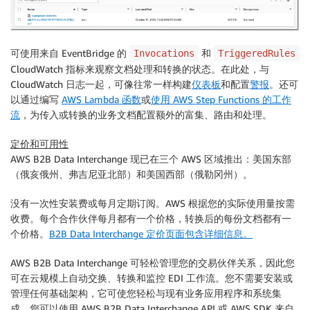
可使用来自 EventBridge 的
和
Invocations
TriggeredRules
CloudWatch 指标来观察文档处理和转换的状态。在此处，与
CloudWatch 日志一起，可像往常一样构建
仪表板
和配置
警报
。还可
以通过编写
AWS Lambda 函数
或
使用 AWS Step Functions 的工作
流
，为传入或转换的业务文档配置额外的富集、路由和处理。
定价和可用性
AWS B2B Data Interchange 现已在三个 AWS 区域推出：美国东部
（俄亥俄州、弗吉尼亚北部）和美国西部（俄勒冈州）。
没有一次性安装费或每月定期订阅。AWS 根据您的实际使用量按需
收费。每个合作伙伴每月都有一个价格，转换后的每份文档都有一
个价格。
B2B Data Interchange 定价页面包含详细信息。
AWS B2B Data Interchange 可轻松管理您的交易伙伴关系，因此您
可在云规模上自动交换、转换和监控 EDI 工作流。您不需要安装或
管理任何基础架构，它可使您轻松与现有业务应用程序和系统集
成。您可以使用 AWS B2B Data Interchange API 或 AWS SDK 来自