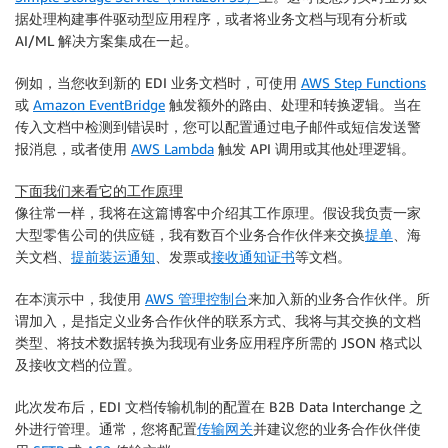
据处理构建事件驱动型应用程序，或者将业务文档与现有分析或
AI/ML 解决方案集成在一起。
例如，当您收到新的 EDI 业务文档时，可使用
AWS Step Functions
或
Amazon EventBridge
触发额外的路由、处理和转换逻辑。当在
传入文档中检测到错误时，您可以配置通过电子邮件或短信发送警
报消息，或者使用
AWS Lambda
触发 API 调用或其他处理逻辑。
下面我们来看它的工作原理
像往常一样，我将在这篇博客中介绍其工作原理。假设我负责一家
大型零售公司的供应链，我有数百个业务合作伙伴来交换
提单
、海
关文档、
提前装运通知
、发票或
接收通知证书
等文档。
在本演示中，我使用
AWS 管理控制台
来加入新的业务合作伙伴。所
谓加入，是指定义业务合作伙伴的联系方式、我将与其交换的文档
类型、将技术数据转换为我现有业务应用程序所需的 JSON 格式以
及接收文档的位置。
此次发布后，EDI 文档传输机制的配置在 B2B Data Interchange 之
外进行管理。通常，您将配置
传输网关
并建议您的业务合作伙伴使