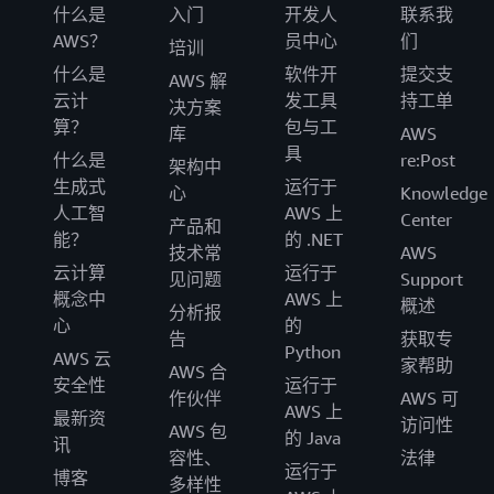
什么是
入门
开发人
联系我
AWS？
员中心
们
培训
什么是
软件开
提交支
AWS 解
云计
发工具
持工单
决方案
算？
包与工
库
AWS
具
什么是
re:Post
架构中
生成式
运行于
心
Knowledge
人工智
AWS 上
Center
产品和
能？
的 .NET
技术常
AWS
云计算
运行于
见问题
Support
概念中
AWS 上
概述
分析报
心
的
告
获取专
Python
AWS 云
家帮助
AWS 合
安全性
运行于
作伙伴
AWS 可
AWS 上
最新资
访问性
AWS 包
的 Java
讯
容性、
法律
运行于
博客
多样性