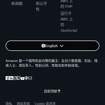
AWS 上
新闻稿
和公平
的 PHP
性
运行于
AWS 上
的
JavaScript
English
Amazon 是一个倡导机会均等的雇主：反对少数族裔、妇女、残
疾人士、退伍军人、性别认同、性取向和年龄歧视。
回到顶部
隐私
网站条款
Cookie 首选项