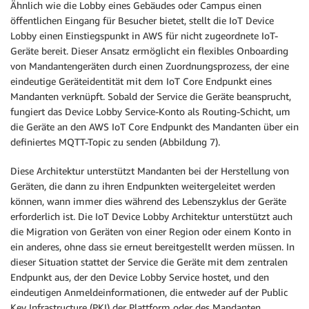
Ähnlich wie die Lobby eines Gebäudes oder Campus einen
öffentlichen Eingang für Besucher bietet, stellt die IoT Device
Lobby einen Einstiegspunkt in AWS für nicht zugeordnete IoT-
Geräte bereit. Dieser Ansatz ermöglicht ein flexibles Onboarding
von Mandantengeräten durch einen Zuordnungsprozess, der eine
eindeutige Geräteidentität mit dem IoT Core Endpunkt eines
Mandanten verknüpft. Sobald der Service die Geräte beansprucht,
fungiert das Device Lobby Service-Konto als Routing-Schicht, um
die Geräte an den AWS IoT Core Endpunkt des Mandanten über ein
definiertes MQTT-Topic zu senden (Abbildung 7).
Diese Architektur unterstützt Mandanten bei der Herstellung von
Geräten, die dann zu ihren Endpunkten weitergeleitet werden
können, wann immer dies während des Lebenszyklus der Geräte
erforderlich ist. Die IoT Device Lobby Architektur unterstützt auch
die Migration von Geräten von einer Region oder einem Konto in
ein anderes, ohne dass sie erneut bereitgestellt werden müssen. In
dieser Situation stattet der Service die Geräte mit dem zentralen
Endpunkt aus, der den Device Lobby Service hostet, und den
eindeutigen Anmeldeinformationen, die entweder auf der Public
Key Infrastructure (PKI) der Plattform oder des Mandanten