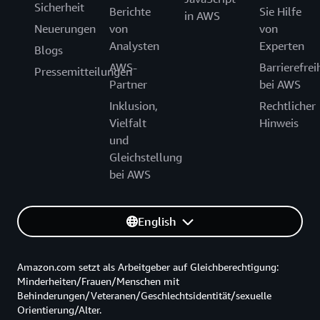
Sicherheit
Berichte
Sie Hilfe
in AWS
Neuerungen
von
von
Analysten
Experten
Blogs
AWS-
Barrierefrei
Pressemitteilungen
Partner
bei AWS
Inklusion,
Rechtlicher
Vielfalt
Hinweis
und
Gleichstellung
bei AWS
English
Amazon.com setzt als Arbeitgeber auf Gleichberechtigung:
Minderheiten/Frauen/Menschen mit
Behinderungen/Veteranen/Geschlechtsidentität/sexuelle
Orientierung/Alter.