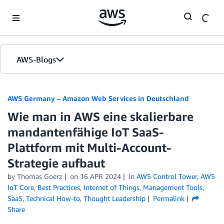
Skip to Main Content
AWS-Blogs
Startseite
AWS Germany – Amazon Web Services in Deutschland
Wie man in AWS eine skalierbare
Editionen
mandantenfähige IoT SaaS-
Plattform mit Multi-Account-
Strategie aufbaut
by
Thomas Goerz
on
16 APR 2024
in
AWS Control Tower
,
AWS
IoT Core
,
Best Practices
,
Internet of Things
,
Management Tools
,
SaaS
,
Technical How-to
,
Thought Leadership
Permalink
Share