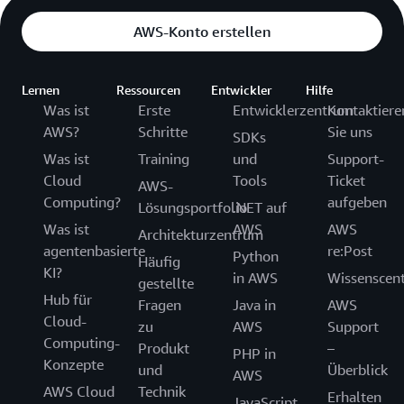
AWS-Konto erstellen
Lernen
Ressourcen
Entwickler
Hilfe
Was ist
Erste
Entwicklerzentrum
Kontaktiere
AWS?
Schritte
Sie uns
SDKs
Was ist
Training
und
Support-
Cloud
Tools
Ticket
AWS-
Computing?
aufgeben
Lösungsportfolio
.NET auf
Was ist
AWS
AWS
Architekturzentrum
agentenbasierte
re:Post
Python
Häufig
KI?
in AWS
Wissenscen
gestellte
Hub für
Fragen
Java in
AWS
Cloud-
zu
AWS
Support
Computing-
Produkt
–
PHP in
Konzepte
und
Überblick
AWS
AWS Cloud
Technik
Erhalten
JavaScript