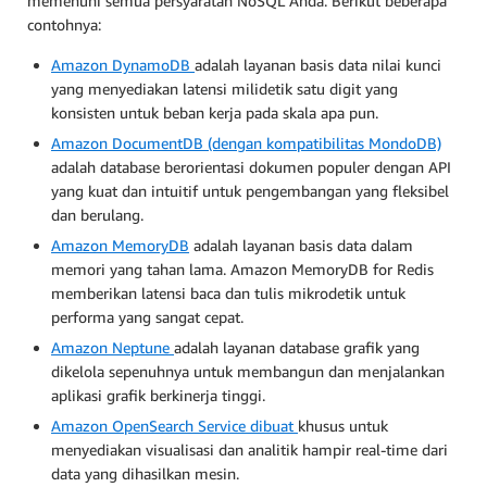
memenuhi semua persyaratan NoSQL Anda. Berikut beberapa
contohnya:
Amazon DynamoDB
adalah layanan basis data nilai kunci
yang menyediakan latensi milidetik satu digit yang
konsisten untuk beban kerja pada skala apa pun.
Amazon DocumentDB (dengan kompatibilitas MondoDB)
adalah database berorientasi dokumen populer dengan API
yang kuat dan intuitif untuk pengembangan yang fleksibel
dan berulang.
Amazon MemoryDB
adalah layanan basis data dalam
memori yang tahan lama. Amazon MemoryDB for Redis
memberikan latensi baca dan tulis mikrodetik untuk
performa yang sangat cepat.
Amazon Neptune
adalah layanan database grafik yang
dikelola sepenuhnya untuk membangun dan menjalankan
aplikasi grafik berkinerja tinggi.
Amazon OpenSearch Service dibuat
khusus untuk
menyediakan visualisasi dan analitik hampir real-time dari
data yang dihasilkan mesin.