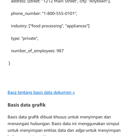
address: {street: "1212 Main Street", city: "Anytown"},
phone_number: "1-800-555-0101",
industry: ["food processing", "appliances"]
type: "private",
number_of_employees: 987
}
Baca tentang basis data dokumen »
Basis data grafik
Basis data grafik dibuat khusus untuk menyimpan dan
menavigasi hubungan. Basis data ini menggunakan simpul
untuk menyimpan entitas data dan
edge
untuk menyimpan