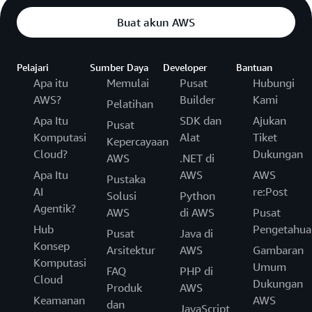
Buat akun AWS
Pelajari
Sumber Daya
Developer
Bantuan
Apa itu
Memulai
Pusat
Hubungi
AWS?
Builder
Kami
Pelatihan
Apa Itu
SDK dan
Ajukan
Pusat
Komputasi
Alat
Tiket
Kepercayaan
Cloud?
Dukungan
AWS
.NET di
Apa Itu
AWS
AWS
Pustaka
AI
re:Post
Solusi
Python
Agentik?
AWS
di AWS
Pusat
Hub
Pengetahua
Pusat
Java di
Konsep
Arsitektur
AWS
Gambaran
Komputasi
Umum
FAQ
PHP di
Cloud
Dukungan
Produk
AWS
Keamanan
AWS
dan
JavaScript