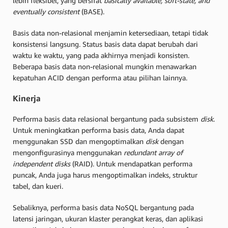
lebih fleksibel, yang bersifat
basically available, soft-state, and
eventually consistent
(BASE).
Basis data non-relasional menjamin ketersediaan, tetapi tidak
konsistensi langsung. Status basis data dapat berubah dari
waktu ke waktu, yang pada akhirnya menjadi konsisten.
Beberapa basis data non-relasional mungkin menawarkan
kepatuhan ACID dengan performa atau pilihan lainnya.
Kinerja
Performa basis data relasional bergantung pada subsistem
disk
.
Untuk meningkatkan performa basis data, Anda dapat
menggunakan SSD dan mengoptimalkan
disk
dengan
mengonfigurasinya menggunakan
redundant array of
independent disks
(RAID). Untuk mendapatkan performa
puncak, Anda juga harus mengoptimalkan indeks, struktur
tabel, dan kueri.
Sebaliknya, performa basis data NoSQL bergantung pada
latensi jaringan, ukuran klaster perangkat keras, dan aplikasi