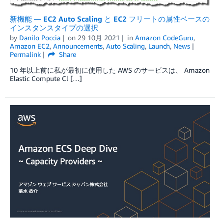
新機能 — EC2 Auto Scaling と EC2 フリートの属性ベースの
インスタンスタイプの選択
by
Danilo Poccia
on
29 10月 2021
in
Amazon CodeGuru
,
Amazon EC2
,
Announcements
,
Auto Scaling
,
Launch
,
News
Permalink
Share
10 年以上前に私が最初に使用した AWS のサービスは、 Amazon
Elastic Compute Cl […]