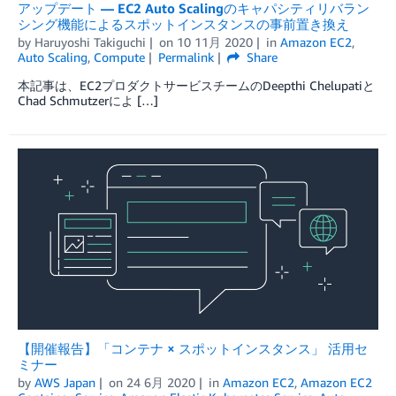
アップデート — EC2 Auto Scalingのキャパシティリバラン
シング機能によるスポットインスタンスの事前置き換え
by
Haruyoshi Takiguchi
on
10 11月 2020
in
Amazon EC2
,
Auto Scaling
,
Compute
Permalink
Share
本記事は、EC2プロダクトサービスチームのDeepthi Chelupatiと
Chad Schmutzerによ […]
【開催報告】「コンテナ × スポットインスタンス」 活用セ
ミナー
by
AWS Japan
on
24 6月 2020
in
Amazon EC2
,
Amazon EC2