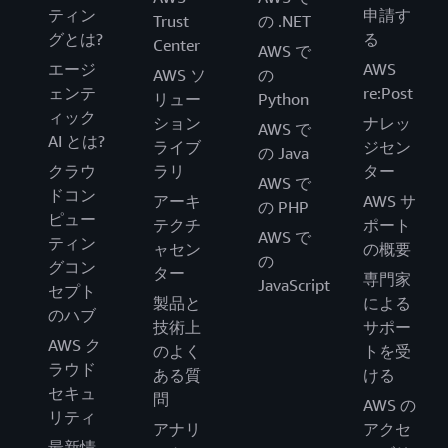
ティン
申請す
Trust
の .NET
グとは?
る
Center
AWS で
エージ
AWS
AWS ソ
の
ェンテ
re:Post
リュー
Python
ィック
ション
ナレッ
AWS で
AI とは?
ライブ
ジセン
の Java
クラウ
ラリ
ター
AWS で
ドコン
アーキ
AWS サ
の PHP
ピュー
テクチ
ポート
AWS で
ティン
ャセン
の概要
の
グコン
ター
専門家
JavaScript
セプト
製品と
による
のハブ
技術上
サポー
AWS ク
のよく
トを受
ラウド
ある質
ける
セキュ
問
AWS の
リティ
アナリ
アクセ
最新情