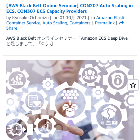
[AWS Black Belt Online Seminar] CON207 Auto Scaling in
ECS, CON307 ECS Capacity Providers
by
Kyosuke Ochimizu
on
01 10月 2021
in
Amazon Elastic
Container Service
,
Auto Scaling
,
Containers
Permalink
Share
AWS Black Belt オンラインセミナー「Amazon ECS Deep Dive」
と題しまして、「C […]