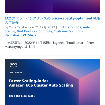
EC2 スポットインスタンスの price-capacity-optimized 戦略
のご紹介
by
Yuna Terabe
on
21 12月 2022
in
Amazon EC2
,
Auto
Scaling
,
Best Practices
,
Compute
,
Customer Solutions
Permalink
Share
この記事は、2022年11月15日にJagdeep Phoolkumar、Peter
Manastyrnyによ […]