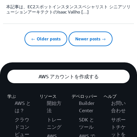
本記事は、EC2スポットインスタンススペシャリスト シニアソリ
ューションアーキテクトのIsaac Vallho […]
← Older posts
Newer posts →
AWS アカウントを作成する
学ぶ
リソース
デベロッパー
ヘルプ
AWS と
開始方
Builder
お問い
は？
法
Center
合わせ
クラウ
トレー
SDK と
サポー
ドコン
ニング
ツール
トチケ
ピュー
ットを
AWS
AWS で