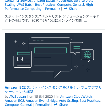
Container Service
,
Amazon Elastic Kubernetes Service
,
Auto
Scaling
,
AWS Batch
,
Best Practices
,
Compute
,
General
,
High
Performance Computing
Permalink
Share
スポットインスタンススペシャリスト ソリューションアーキテ
クトの滝口です。2020年6月10日にオンラインで開 […]
Amazon EC2 スポットインスタンスを活用したウェブアプリ
ケーションの構築
by
AWS Japan
on
15 6月 2020
in
Amazon CloudWatch
,
Amazon EC2
,
Amazon EventBridge
,
Auto Scaling
,
Best Practices
,
Compute
,
General
Permalink
Share