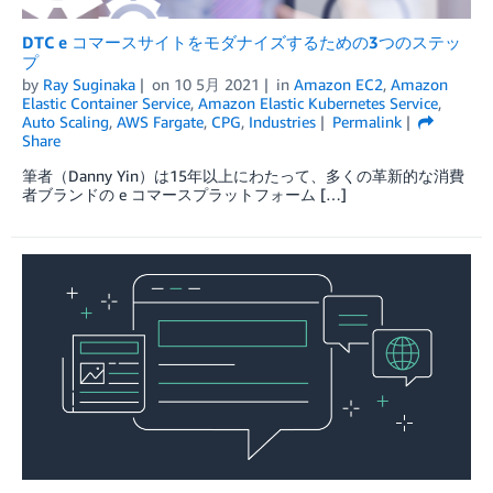
DTC e コマースサイトをモダナイズするための3つのステッ
プ
by
Ray Suginaka
on
10 5月 2021
in
Amazon EC2
,
Amazon
Elastic Container Service
,
Amazon Elastic Kubernetes Service
,
Auto Scaling
,
AWS Fargate
,
CPG
,
Industries
Permalink
Share
筆者（Danny Yin）は15年以上にわたって、多くの革新的な消費
者ブランドの e コマースプラットフォーム […]