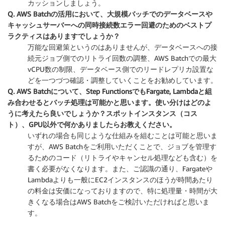
カッションしましょう。
Q. AWS Batchの活用において、大規模バッチでのデータベースや
キャッシュサーバーへの同時接続数エラー回避のためのベストプ
ラクティスはありますでしょうか？
万能な回避策というのはありませんが、データベースへの接
続元ジョブ側でのリトライ回数の調整、AWS Batchでの最大
vCPU数の制限、データベース側でのリードレプリカ設置な
どを一つづつ確認・調整していくことをお勧めしています。
Q. AWS Batchについて、Step FunctionsでもFargate, Lambdaと組
み合わせるとバッチ処理は可能かと思います。使い分けはどのよ
うに考えたら良いでしょうか？スポットインスタンス（コス
ト）、GPU以外で何かありましたらお教えください。
いずれの場合も同じような仕組みを組むことは可能と思いま
すが、AWS Batchをご利用いただくことで、ジョブを管理す
るためのコード（リトライやキャンセル処理なども含む）を
書く必要がなくなります。また、ご認識の通り、Fargateや
Lambdaよりも一般にEC2インスタンスのほうが時間あたり
の料金は安価になっておりますので、特に処理量・時間が大
きくなる場合はAWS Batchをご検討いただければと思いま
す。