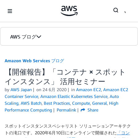
Skip to Main Content
AWS ブログ
ホーム
Amazon Web Services ブログ
【開催報告】「コンテナ × スポット
カテゴリ
インスタンス」 活用セミナー
エディション
by
AWS Japan
on
24 6月 2020
in
Amazon EC2
,
Amazon EC2
Container Service
,
Amazon Elastic Kubernetes Service
,
Auto
Scaling
,
AWS Batch
,
Best Practices
,
Compute
,
General
,
High
Performance Computing
Permalink
Share
スポットインスタンススペシャリスト ソリューションアーキテク
トの滝口です。2020年6月10日にオンラインで開催された
「コン