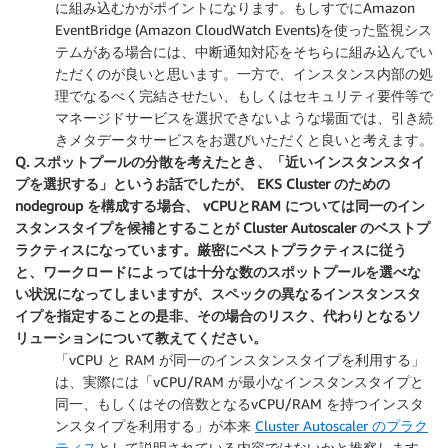
に組み込むかがポイントになります。もしすでにAmazon
EventBridge (Amazon CloudWatch Events)を使った監視シス
テムがある場合には、中断通知対応をそちらに組み込んでい
ただくのが良いと思います。一方で、インスタンス内部の処
理でなるべく完結させたい、もしくはセキュリティ要件等で
マネージドサービスを選択できないような場面では、引き続
きメタデータサービスをお選びいただくと良いと考えます。
Q. スポットプールの分散を考えたとき、「近いインスタンスタイ
プを選択する」というお話でしたが、 EKS Cluster のための
nodegroup を構成する場合、 vCPUとRAM については同一のイン
スタンスタイプを候補とすることが Cluster Autoscaler のベストプ
ラクティスになっています。厳密にベストプラクティスに従う
と、ワークロードによっては十分な数のスポットプールを選べな
い状況になってしまいますが、スペックの異なるインスタンスタ
イプを指定することの是非、その場合のリスク、代わりとなるソ
リューションについて教えてください。
「vCPU と RAM が同一のインスタンスタイプを利用する」
は、実際には「vCPU/RAM が最小なインスタンスタイプと
同一、もしくはその倍数となるvCPU/RAM を持つインスタ
ンスタイプを利用する」が本来
Cluster Autoscaler のプラク
ティス
として説明されている内容ではないかと推察します。