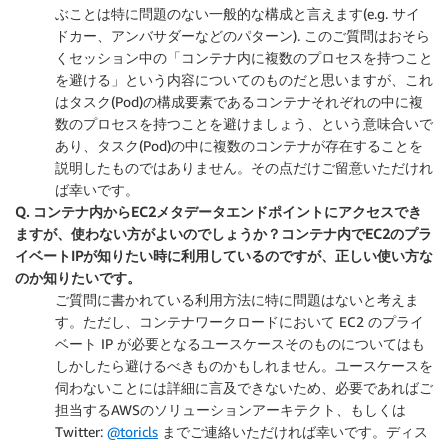
ぶことは特に問題のない一般的な構成と言えます(e.g. サイ
ドカー、アンバサダーなどのパターン). このご質問はおそら
くセッション中の「コンテナ内に複数のプロセスを持つこと
を避ける」という内容についてのものだと思いますが、これ
はタスク(Pod)の構成要素であるコンテナそれぞれの中に複
数のプロセスを持つことを避けましょう、という意味合いで
あり、タスク(Pod)の中に複数のコンテナが存在することを
説明したものではありません。その点だけご留意いただけれ
ば幸いです。
Q. コンテナ内からEC2メタデータエンドポイントにアクセスでき
ますが、使わない方がよいのでしょうか？コンテナ内でEC2のプラ
イベートIPが知りたい時に利用しているのですが、正しい使い方な
のか知りたいです。
ご質問に書かれている利用方法に特に問題はないと考えま
す。ただし、コンテナワークロードにおいて EC2 のプライ
ベート IP が必要となるユースケースそのものについてはも
しかしたら避けるべきものかもしれません。ユースケースを
伺わないことには詳細に言及できないため、必要であればご
担当するAWSのソリューションアーキテクト、もしくは
Twitter:
@toricls
までご連絡いただければ幸いです。ディス