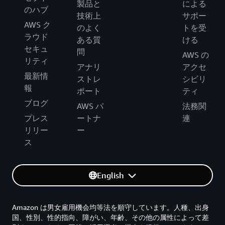
製品と
による
のハブ
技術上
サポー
AWS ク
のよく
トを受
ラウド
ある質
ける
セキュ
問
AWS の
リティ
アナリ
アクセ
最新情
ストレ
シビリ
報
ポート
ティ
ブログ
AWS パ
法務関
プレス
ートナ
連
リリー
ー
ス
English
Amazon は男女雇用機会均等法を順守しています。人種、出身
国、性別、性的指向、障がい、年齢、その他の属性によって差