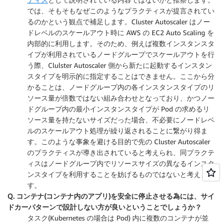
では、そもそもなぜこのようなプラクティスが提言されてい
るのかという観点で補足します。Cluster Autoscaler はノー
ドレベルのスケールアウト時に AWS の EC2 Auto Scaling を
内部的に利用します。そのため、例えば複数インスタンスタ
イプが利用されているノードグループでスケールアウトを行
う際、Clulster Autoscaler 側から新たに起動するインスタン
スタイプを明示的に指定することはできません。ここから分
かることは、ノードグループ内の各インスタンスタイプのリ
ソース量が倍数ではない組み合わせとなっており、かつノー
ドグループ内の最小インスタンスタイプが Pod の求めるリ
ソース量を持たないサイズだった場合、不必要にノードレベ
ルのスケールアウト処理が繰り返されることに繋がり得ま
す。このような事象を避ける目的で先の Cluster Autoscaler
のプラクティスが導き出されていると考えられ、同プラクテ
ィスはノードグループ内でリソースサイズの異なるインスタ
ンスタイプを利用することを妨げるものではないと考えま
す。
Q. コンテナ(コンテナ内のアプリ)を安全に停止させる為には、サイ
ドカーパターンで設計しない方が良いということでしょうか？
タスク(Kubernetes の場合は Pod) 内に複数のコンテナが並