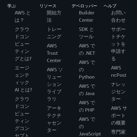
学ぶ
リソース
デベロッパー
ヘルプ
AWS と
開始方
Builder
お問い
は？
法
Center
合わせ
クラウ
トレー
SDK と
サポー
ドコン
ニング
ツール
トチケ
ピュー
ットを
AWS
AWS で
ティン
申請す
Trust
の .NET
グとは?
る
Center
AWS で
エージ
AWS
AWS ソ
の
ェンテ
re:Post
リュー
Python
ィック
ション
ナレッ
AWS で
AI とは?
ライブ
ジセン
の Java
クラウ
ラリ
ター
AWS で
ドコン
アーキ
AWS サ
の PHP
ピュー
テクチ
ポート
AWS で
ティン
ャセン
の概要
の
グコン
ター
専門家
JavaScript
セプト