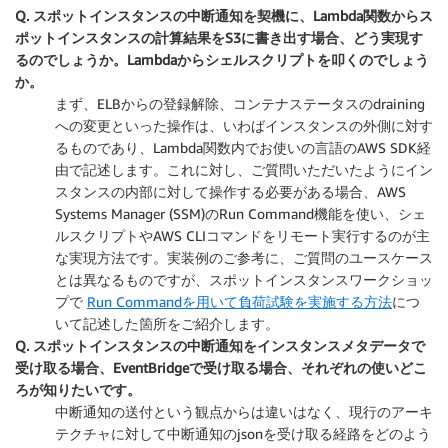
Q. スポットインスタンスの中断通知を契機に、Lambda関数からス
ポットインスタンスの計算結果をS3に書き出す場合、どう実現す
るのでしょうか。Lambdaからシェルスクリプトを叩くのでしょう
か。
まず、ELBからの登録解除、コンテナステータスのdraining
への変更といった操作は、いわばインスタンスの外側に対す
るものであり、Lambda関数内でお使いの言語のAWS SDK経
由で記述します。これに対し、ご質問いただいたようにイン
スタンスの内部に対して操作する必要がある場合、AWS
Systems Manager (SSM)のRun Command機能を使い、シェ
ルスクリプトやAWS CLIコマンドをリモート実行するのが主
な実現方法です。実装例のご参考に、ご質問のユースケース
とは異なるものですが、スポットインスタンスワークショッ
プで
Run Commandを用いて負荷試験を実施する方法
につ
いて記述した箇所をご紹介します。
Q. スポットインスタンスの中断通知をインスタンスメタデータで
受け取る場合、EventBridgeで受け取る場合、それぞれの使いどこ
ろが知りたいです。
中断通知の送付という観点からは違いはなく、現行のアーキ
テクチャに対して中断通知のjsonを受け取る経路をどのよう