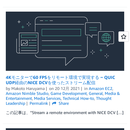
4Kモニターで60 FPSをリモート環境で実現する ~ QUIC
UDP経由のNICE DCVを使ったストリーム配信
by
Makoto Haruyama
on
20 12月 2021
in
Amazon EC2
,
Amazon Nimble Studio
,
Game Development
,
General
,
Media &
Entertainment
,
Media Services
,
Technical How-to
,
Thought
Leadership
Permalink
Share
この記事は、”Stream a remote environment with NICE DCV […]