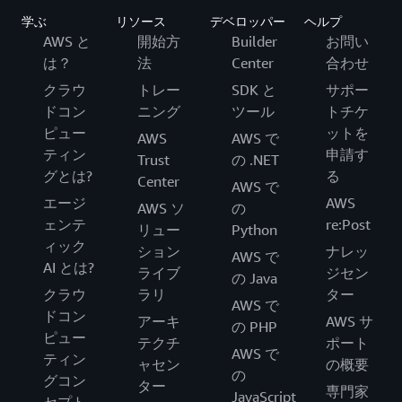
学ぶ
リソース
デベロッパー
ヘルプ
AWS と
開始方
Builder
お問い
は？
法
Center
合わせ
クラウ
トレー
SDK と
サポー
ドコン
ニング
ツール
トチケ
ピュー
ットを
AWS
AWS で
ティン
申請す
Trust
の .NET
グとは?
る
Center
AWS で
エージ
AWS
AWS ソ
の
ェンテ
re:Post
リュー
Python
ィック
ション
ナレッ
AWS で
AI とは?
ライブ
ジセン
の Java
クラウ
ラリ
ター
AWS で
ドコン
アーキ
AWS サ
の PHP
ピュー
テクチ
ポート
AWS で
ティン
ャセン
の概要
の
グコン
ター
専門家
JavaScript