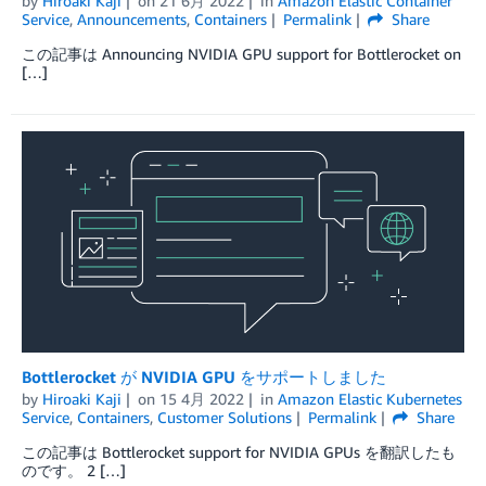
by
Hiroaki Kaji
on
21 6月 2022
in
Amazon Elastic Container
Service
,
Announcements
,
Containers
Permalink
Share
この記事は Announcing NVIDIA GPU support for Bottlerocket on
[…]
Bottlerocket が NVIDIA GPU をサポートしました
by
Hiroaki Kaji
on
15 4月 2022
in
Amazon Elastic Kubernetes
Service
,
Containers
,
Customer Solutions
Permalink
Share
この記事は Bottlerocket support for NVIDIA GPUs を翻訳したも
のです。 2 […]