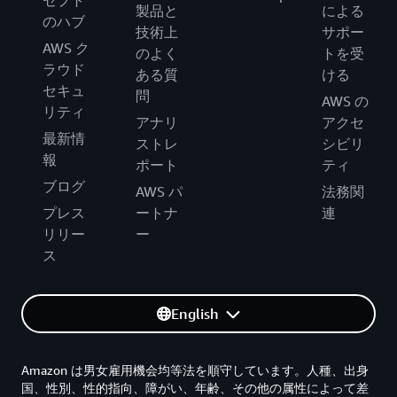
セプト
製品と
による
のハブ
技術上
サポー
AWS ク
のよく
トを受
ラウド
ある質
ける
セキュ
問
AWS の
リティ
アナリ
アクセ
最新情
ストレ
シビリ
報
ポート
ティ
ブログ
AWS パ
法務関
プレス
ートナ
連
リリー
ー
ス
English
Amazon は男女雇用機会均等法を順守しています。人種、出身
国、性別、性的指向、障がい、年齢、その他の属性によって差