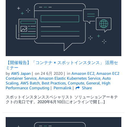
【開催報告】「コンテナ × スポットインスタンス」 活用セ
ミナー
by
AWS Japan
on
24 6月 2020
in
Amazon EC2
,
Amazon EC2
Container Service
,
Amazon Elastic Kubernetes Service
,
Auto
Scaling
,
AWS Batch
,
Best Practices
,
Compute
,
General
,
High
Performance Computing
Permalink
Share
スポットインスタンススペシャリスト ソリューションアーキテ
クトの滝口です。2020年6月10日にオンラインで開 […]