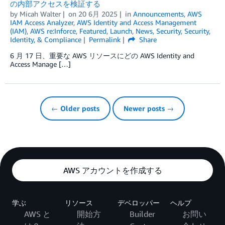
の内部アクセスを検証する
by
Micah Walter
on
20 6月 2025
in
Announcements
,
AWS
IAM Access Analyzer
,
AWS Identity and Access Management
(IAM)
,
AWS re:Inforce
,
Featured
,
Launch
,
News
,
Security
,
Security,
Identity, & Compliance
Permalink
Share
6 月 17 日、重要な AWS リソースにどの AWS Identity and
Access Manage […]
← Older posts
Newer posts →
AWS アカウントを作成する
学ぶ
リソース
デベロッパー
ヘルプ
AWS と
開始方
Builder
お問い