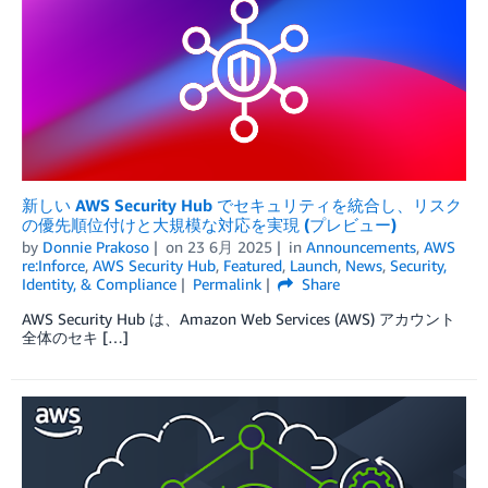
新しい AWS Security Hub でセキュリティを統合し、リスク
の優先順位付けと大規模な対応を実現 (プレビュー)
by
Donnie Prakoso
on
23 6月 2025
in
Announcements
,
AWS
re:Inforce
,
AWS Security Hub
,
Featured
,
Launch
,
News
,
Security,
Identity, & Compliance
Permalink
Share
AWS Security Hub は、Amazon Web Services (AWS) アカウント
全体のセキ […]