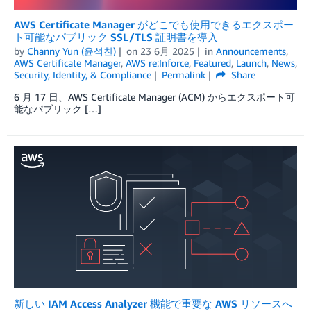
AWS Certificate Manager がどこでも使用できるエクスポー
ト可能なパブリック SSL/TLS 証明書を導入
by
Channy Yun (윤석찬)
on
23 6月 2025
in
Announcements
,
AWS Certificate Manager
,
AWS re:Inforce
,
Featured
,
Launch
,
News
,
Security, Identity, & Compliance
Permalink
Share
6 月 17 日、AWS Certificate Manager (ACM) からエクスポート可
能なパブリック […]
新しい IAM Access Analyzer 機能で重要な AWS リソースへ