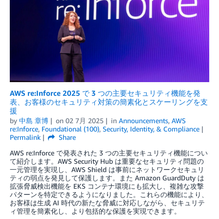
AWS re:Inforce 2025 で 3 つの主要セキュリティ機能を発
表、お客様のセキュリティ対策の簡素化とスケーリングを支
援
by
中島 章博
on
02 7月 2025
in
Announcements
,
AWS
re:Inforce
,
Foundational (100)
,
Security, Identity, & Compliance
Permalink
Share
AWS re:Inforce で発表された 3 つの主要セキュリティ機能につい
て紹介します。AWS Security Hub は重要なセキュリティ問題の
一元管理を実現し、AWS Shield は事前にネットワークセキュリ
ティの弱点を発見して保護します。また Amazon GuardDuty は
拡張脅威検出機能を EKS コンテナ環境にも拡大し、複雑な攻撃
パターンを特定できるようになりました。これらの機能により、
お客様は生成 AI 時代の新たな脅威に対応しながら、セキュリテ
ィ管理を簡素化し、より包括的な保護を実現できます。