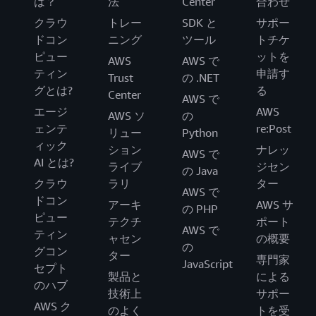
は？
法
Center
合わせ
クラウ
トレー
SDK と
サポー
ドコン
ニング
ツール
トチケ
ピュー
ットを
AWS
AWS で
ティン
申請す
Trust
の .NET
グとは?
る
Center
AWS で
エージ
AWS
AWS ソ
の
ェンテ
re:Post
リュー
Python
ィック
ション
ナレッ
AWS で
AI とは?
ライブ
ジセン
の Java
クラウ
ラリ
ター
AWS で
ドコン
アーキ
AWS サ
の PHP
ピュー
テクチ
ポート
AWS で
ティン
ャセン
の概要
の
グコン
ター
専門家
JavaScript
セプト
製品と
による
のハブ
技術上
サポー
AWS ク
のよく
トを受