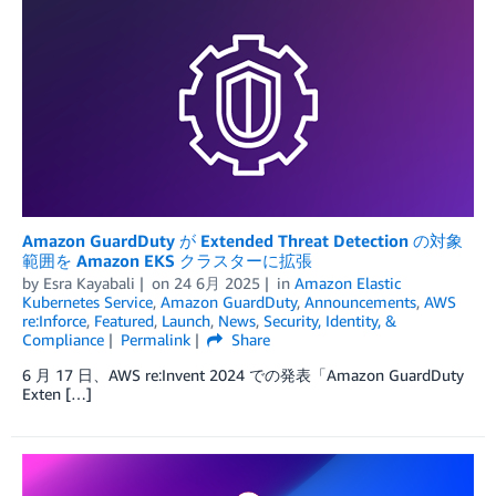
Amazon GuardDuty が Extended Threat Detection の対象
範囲を Amazon EKS クラスターに拡張
by
Esra Kayabali
on
24 6月 2025
in
Amazon Elastic
Kubernetes Service
,
Amazon GuardDuty
,
Announcements
,
AWS
re:Inforce
,
Featured
,
Launch
,
News
,
Security, Identity, &
Compliance
Permalink
Share
6 月 17 日、AWS re:Invent 2024 での発表「Amazon GuardDuty
Exten […]