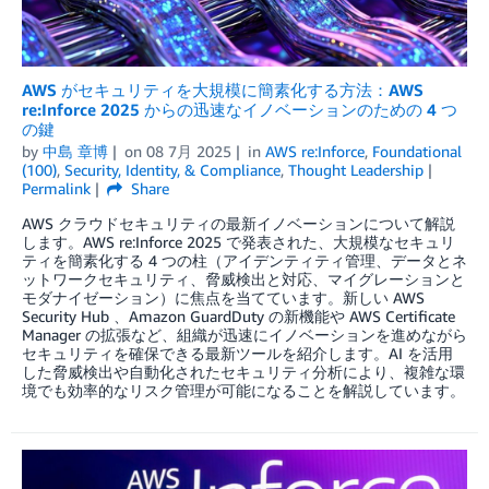
AWS がセキュリティを大規模に簡素化する方法：AWS
re:Inforce 2025 からの迅速なイノベーションのための 4 つ
の鍵
by
中島 章博
on
08 7月 2025
in
AWS re:Inforce
,
Foundational
(100)
,
Security, Identity, & Compliance
,
Thought Leadership
Permalink
Share
AWS クラウドセキュリティの最新イノベーションについて解説
します。AWS re:Inforce 2025 で発表された、大規模なセキュリ
ティを簡素化する 4 つの柱（アイデンティティ管理、データとネ
ットワークセキュリティ、脅威検出と対応、マイグレーションと
モダナイゼーション）に焦点を当てています。新しい AWS
Security Hub 、Amazon GuardDuty の新機能や AWS Certificate
Manager の拡張など、組織が迅速にイノベーションを進めながら
セキュリティを確保できる最新ツールを紹介します。AI を活用
した脅威検出や自動化されたセキュリティ分析により、複雑な環
境でも効率的なリスク管理が可能になることを解説しています。