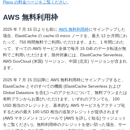
Plans の料金ページをご覧ください
。
AWS 無料利用枠
2025 年 7 月 15 日よりも前に
AWS 無料利用枠
にサインアップした
場合、ElastiCache の cache.t3.micro ノードを、最大 12 か月間にわ
たって、750 時間無料でご利用いただけます。また、1 年間にわた
って、すべての AWS サービス全体で毎月 15 GiB のデータ転送が無
料でご利用いただけます。除外対象には、ElastiCache Serverless、
AWS GovCloud (米国) リージョン、中国 (北京) リージョンが含まれ
ます。
2025 年 7 月 15 日以降に AWS 無料利用枠にサインアップすると、
ElastiCache とそのすべての機能 (ElastiCache Serverless および
Global Datastore を含む) へのアクセスについて、無料プランまたは
有料プランからお選びいただけます。いずれのプランでも、100
USD 相当のクレジットと、基本的な AWS サービスをアクティブ化
するための最大 100 USD 相当の追加クレジットが提供されます
(AWS マネジメントコンソールで [AWS を詳しく知る] ウィジェット
をご覧ください)。無料利用枠のクレジットを使い切った場合、サー