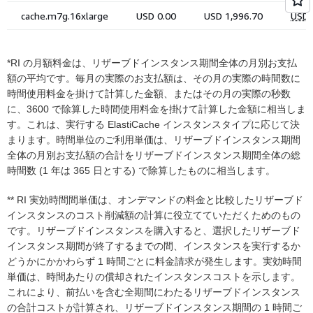
*RI の月額料金は、リザーブドインスタンス期間全体の月別お支払
額の平均です。毎月の実際のお支払額は、その月の実際の時間数に
時間使用料金を掛けて計算した金額、またはその月の実際の秒数
に、3600 で除算した時間使用料金を掛けて計算した金額に相当しま
す。これは、実行する ElastiCache インスタンスタイプに応じて決
まります。時間単位のご利用単価は、リザーブドインスタンス期間
全体の月別お支払額の合計をリザーブドインスタンス期間全体の総
時間数 (1 年は 365 日とする) で除算したものに相当します。
** RI 実効時間間単価は、オンデマンドの料金と比較したリザーブド
インスタンスのコスト削減額の計算に役立てていただくためのもの
です。リザーブドインスタンスを購入すると、選択したリザーブド
インスタンス期間が終了するまでの間、インスタンスを実行するか
どうかにかかわらず 1 時間ごとに料金請求が発生します。実効時間
単価は、時間あたりの償却されたインスタンスコストを示します。
これにより、前払いを含む全期間にわたるリザーブドインスタンス
の合計コストが計算され、リザーブドインスタンス期間の 1 時間ご