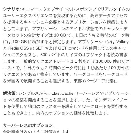
シナリオ:
e コマースウェブサイトのレスポンシブでリアルタイムの
ユーザーエクスペリエンスを実現するために、高速データアクセス
を提供するキャッシュを必要とするアプリケーションを構築しよう
としています。アプリケーションのアイドル状態でのキャッシュデ
ータセットの合計サイズは 10 GB で、1 日のうち 2 時間のピーク時
には 100 GB に増加すると推定します。アプリケーションは Valkey
と Redis OSS の SET および GET コマンドを使用してこのキャッ
シュにアクセスし、500 バイトのサイズのオブジェクトを読み書き
します。一般的なリクエストレートは 1 秒あたり 100,000 件のリク
エストで、1 日のうち 2 時間のピーク時には 1 秒あたり 100 万件の
リクエストであると推定しています。ワークロードをワークロード
を米国内で展開することを選択する。東部 (バージニア北部)。
解決策:
シンプルさから、ElastiCache サーバーレスでアプリケーシ
ョンの構築を開始することを選択します。また、オンデマンドノー
ドを使用して独自のクラスターを設定してワークロードを実行する
こともできます。両方のオプションの価格を比較します。
サーバーレスのオプション
合計料金は次のように計算されます。