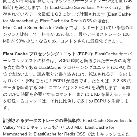
間ごとの平均を計算してキャッシュのデータストレージ使用量 (GB
時間) を決定します。各 ElastiCache Serverless キャッシュは、保
存されているデータ最低 1 GB に対して計測されます (ElastiCache
for Memcached と ElastiCache for Redis OSS の場合)。
ElastiCache Serverless for Valkey では、サポートされている他のエ
ンジンと比較して、料金が 33% 低く、最小データストレージ 100
MB が 90% 少なくなるため、コストをさらに最適化できます。
ElastiCache プロセッシングユニット (ECPU):
ElastiCache サーバ
ーレスリクエストの料金は、vCPU 時間と転送されたデータの両方
を含む単位である ElastiCache プロセッシングユニット (ECPU) 単
位で支払います。読み取りと書き込みには、転送されるデータの 1
キロバイト (KB) ごとに 1 ECPU が必要です。たとえば、3.2 KB の
データを転送する GET コマンドは 3.2 ECPU を消費します。追加
の vCPU 時間を必要とするコマンド、または 1 KB を超えるデータ
を転送するコマンドは、それに比例して多くの ECPU を消費しま
す。
計測されるデータストレージの最低単位:
ElastiCache Serverless for
Valkey では 1 キャッシュあたり 100 MB、ElastiCache for
Memcached と ElastiCache for Redis OSS では 1 キャッシュあた