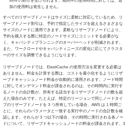
55% の割引を受けられます。期間中の使用時間に対しては、追
加の使用料は発生しません。
すべてのリザーブドノードはサイズに柔軟に対応しているため、リ
ザーブドノード割引は、予約で指定したサイズを超えるさまざまな
サイズのノードに適用できます。柔軟なリザーブドノードにより、
予約を購入する際に特定のノードサイズにコミットする必要がな
く、キャパシティプランニングのオーバーヘッドが削減されます。
また、ワークロードやキャパシティニーズの変化に応じてクラスタ
ーのサイズを調整できるようになります。
リザーブドノードでは、ElastiCache の使用方法を変更する必要は
ありません。料金を計算する際は、コストを最小化するようにリザ
ーブドキャッシュノード料金が自動的に適用されます。ノード時間
に対してオンデマンド料金が課金されるのは、その時間内に実行す
るノードの合計数が、所有する該当するリザーブドノードの数を超
えた場合のみです。たとえば、特定のリージョンで同じノードタイ
プのリザーブドノードを 3 つ所有している場合、AWS は 1 時間ご
とに、それらのパラメータと一致する実行中のノードの合計数を確
認します。それらが 3 つ以下の場合、その時間に実行される各ノー
ドについて、リザーブドキャッシュノードの料金が課金されます。3