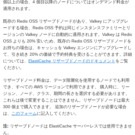
個以上の場合、4 個目以降のノードについてはオンデマンド料金が
適用されます。
既存の Redis OSS リザーブドノードがあり、Valkey にアップグレ
ードする場合、Redis OSS 予約は同じインスタンスファミリーとリ
ージョンの Valkey ノードに自動的に適用されます。Valkey は Redis
OSS よりも 20% 安いため、既存の Redis OSS リザーブドノードを
お持ちの場合は、キャッシュを Valkey エンジンにアップグレードし
て、引き続き 20% の価値で予約特典を受けることができます。詳細
については、
ElastiCache リザーブドノードのドキュメント
をご覧
ください。
リザーブドノード料金は、データ階層化を使用するノードでも利用
でき、すべての AWS リージョンで利用できます。 購入時に、リー
ジョン、ノード、クラス、期間の長さを選択する必要があります。
これらは後で変更することはできません。リザーブドノードは最大
300 個まで購入できます。 追加のリザーブドノードが必要な場合
は、
このフォーム
に記入してください。
注:
リザーブドノードは ElastiCache サーバーレスでは使用できませ
ん。