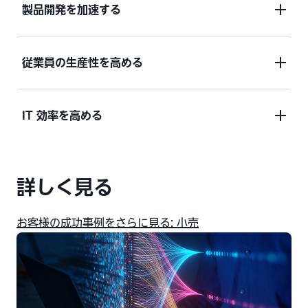
過去の購入と推奨アイテムのテーマ的なつながりに
製品開発を加速する
基づいて、魅力的な件名、メール本文、コンテンツ
を生成し、受信者ごとに固有のパーソナライズされ
革新的な製品を開発し、オンラインで製品の正確性
従業員の生産性を高める
たキャンペーンを作成します。
を実現して、市場投入までの時間を短縮しましょう
従業員アシスタントを使用して正確な情報を簡単に
IT 効率を高める
見つけ、回答を得ることで、より優れた意思決定を
行いましょう
生成 AI コード提案を使用して、より速く、より少
詳しく見る
ないエラーでコードを記述しましょう。
AI コード
生成の詳細はこちら
お客様の成功事例をさらに見る: 小売