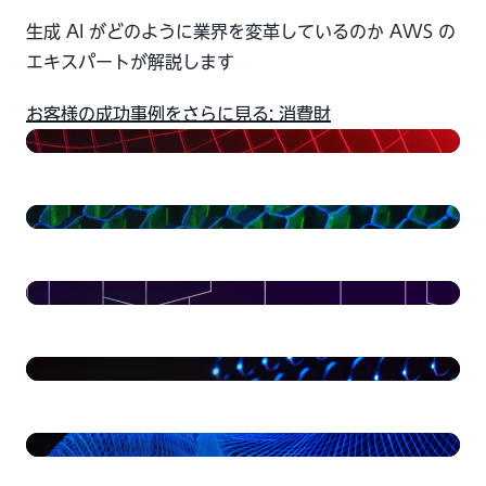
生成 AI を使用してデータからインサイトを得
生成 AI がどのように業界を変革しているのか AWS の
る方法
エキスパートが解説します
生成 AI で優れた効果を期待できる理由をご覧
お客様の成功事例をさらに見る: 消費財
ください
生成 AI が財務実績にどのように影響するのか
をご覧ください
生成 AI を使用したスマートストアの再構
築
ブランドが Amazon Bedrock を利用してユー
スケースを実現する方法
生成 AI でよりパーソナライズが進むファッシ
ョンの未来