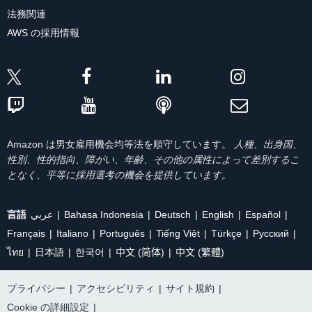
法務関連
AWS の採用情報
Amazon は男女雇用機会均等法を順守しています。
人種、出身国、
性別、性的指向、障がい、年齢、その他の属性によって差別するこ
となく、平等に採用選考の機会を提供しています。
言語
عربي
Bahasa Indonesia
Deutsch
English
Español
Français
Italiano
Português
Tiếng Việt
Türkçe
Ρусский
ไทย
日本語
한국어
中文 (简体)
中文 (繁體)
プライバシー
|
アクセシビリティ
|
サイト規約
|
Cookie の詳細設定
|