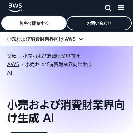
無料で開始する
お問い合わせ
メインコンテンツに移動
小売および消費財業界向け AWS
ソリューション領域
業種
›
小売および消費財業界向け
導入事例
AWS
›
小売および消費財業界向け生成
AI
生成 AI
パートナー
リソース
小売および消費財業界向
ブログ
け生成 AI
AWS Marketplace