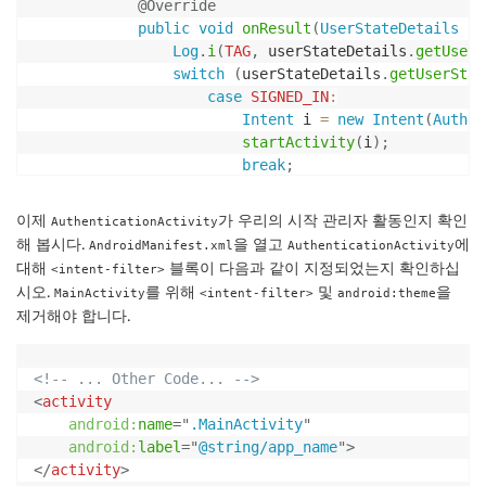
@Override
public
void
onResult
(
UserStateDetails
 us
Log
.
i
(
TAG
,
 userStateDetails
.
getUserS
switch
(
userStateDetails
.
getUserStat
case
SIGNED_IN
:
Intent
 i 
=
new
Intent
(
Authen
startActivity
(
i
)
;
break
;
case
SIGNED_OUT
:
showSignIn
(
)
;
이제
가 우리의 시작 관리자 활동인지 확인
AuthenticationActivity
break
;
해 봅시다.
을 열고
에
AndroidManifest.xml
AuthenticationActivity
default
:
대해
블록이 다음과 같이 지정되었는지 확인하십
<intent-filter>
AWSMobileClient
.
getInstance
(
시오.
를 위해
및
을
MainActivity
<intent-filter>
android:theme
showSignIn
(
)
;
제거해야 합니다.
break
;
}
}
<!-- ... Other Code... -->
<
activity
@Override
android:
name
=
"
.MainActivity
"
public
void
onError
(
Exception
 e
)
{
android:
label
=
"
@string/app_name
"
>
Log
.
e
(
TAG
,
 e
.
toString
(
)
)
;
</
activity
>
}