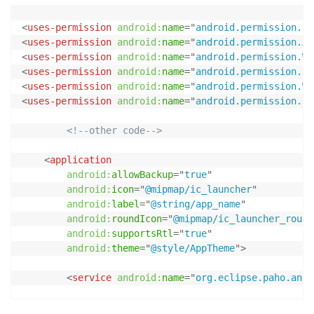
<
uses-permission
android:
name
=
"
android.permission.IN
<
uses-permission
android:
name
=
"
android.permission.AC
<
uses-permission
android:
name
=
"
android.permission.WA
<
uses-permission
android:
name
=
"
android.permission.RE
<
uses-permission
android:
name
=
"
android.permission.WR
<
uses-permission
android:
name
=
"
android.permission.RE
<!--other code-->
<
application
android:
allowBackup
=
"
true
"
android:
icon
=
"
@mipmap/ic_launcher
"
android:
label
=
"
@string/app_name
"
android:
roundIcon
=
"
@mipmap/ic_launcher_round
android:
supportsRtl
=
"
true
"
android:
theme
=
"
@style/AppTheme
"
>
<
service
android:
name
=
"
org.eclipse.paho.andr
<!--other code-->