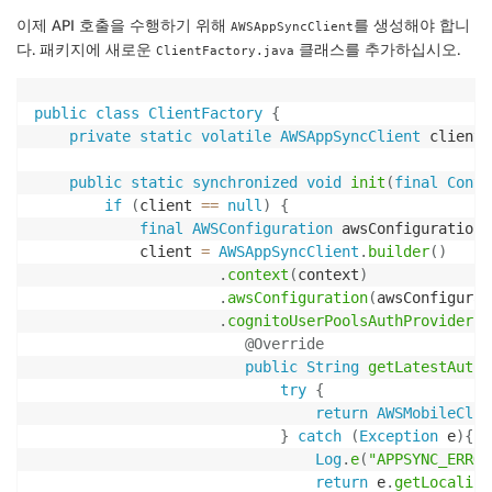
이제 API 호출을 수행하기 위해
를 생성해야 합니
AWSAppSyncClient
다. 패키지에 새로운
클래스를 추가하십시오.
ClientFactory.java
public
class
ClientFactory
{
private
static
volatile
AWSAppSyncClient
 client
;
public
static
synchronized
void
init
(
final
Conte
if
(
client 
==
null
)
{
final
AWSConfiguration
 awsConfiguration 
            client 
=
AWSAppSyncClient
.
builder
(
)
.
context
(
context
)
.
awsConfiguration
(
awsConfigurat
.
cognitoUserPoolsAuthProvider
(
n
@Override
public
String
getLatestAuthT
try
{
return
AWSMobileClie
}
catch
(
Exception
 e
)
{
Log
.
e
(
"APPSYNC_ERROR
return
 e
.
getLocalize