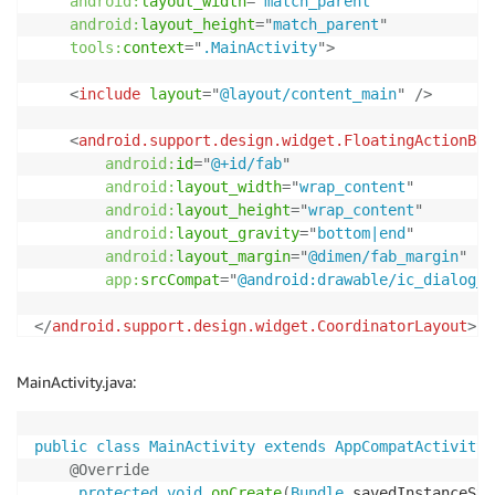
android:
layout_width
=
"
match_parent
"
android:
layout_height
=
"
match_parent
"
tools:
context
=
"
.MainActivity
"
>
<
include
layout
=
"
@layout/content_main
"
/>
<
android.support.design.widget.FloatingActionBut
android:
id
=
"
@+id/fab
"
android:
layout_width
=
"
wrap_content
"
android:
layout_height
=
"
wrap_content
"
android:
layout_gravity
=
"
bottom|end
"
android:
layout_margin
=
"
@dimen/fab_margin
"
app:
srcCompat
=
"
@android:drawable/ic_dialog_e
</
android.support.design.widget.CoordinatorLayout
>
MainActivity.java:
public
class
MainActivity
extends
AppCompatActivity
@Override
protected
void
onCreate
(
Bundle
 savedInstanceSta