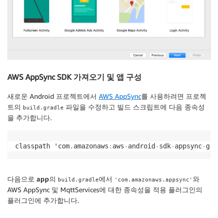
AWS AppSync SDK 가져오기 및 앱 구성
새로운 Android 프로젝트에서
AWS AppSync
를 사용하려면
프로젝
트
의
파일을 수정하고 빌드 스크립트에 다음 종속성
build.gradle
을 추가합니다.
classpath 'com
.
amazonaws
:
aws
-
android
-
sdk
-
appsync
-
gra
다음으로
app
의
에서
와
build.gradle
'com.amazonaws.appsync'
AWS AppSync 및 MqttServices에 대한 종속성을 적용 플러그인의
플러그인에 추가합니다.