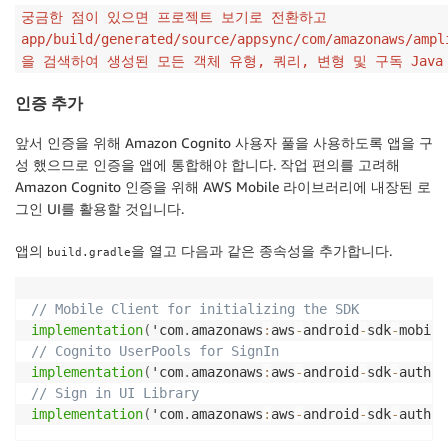
궁금한 점이 있으면 프로젝트 보기로 전환하고
app/build/generated/source/appsync/com/amazonaws/ampl
을 검색하여 생성된 모든 객체 유형, 쿼리, 변형 및 구독 Jav
인증 추가
앞서 인증을 위해 Amazon Cognito 사용자 풀을 사용하도록 앱을 구
성 했으므로 인증을 앱에 통합해야 합니다. 작업 편의를 고려해
Amazon Cognito 인증을 위해 AWS Mobile 라이브러리에 내장된 로
그인 UI를 활용할 것입니다.
앱의
을 열고 다음과 같은 종속성을 추가합니다.
build.gradle
// Mobile Client for initializing the SDK   
implementation
(
'com
.
amazonaws
:
aws
-
android
-
sdk
-
mobile
// Cognito UserPools for SignIn    
implementation
(
'com
.
amazonaws
:
aws
-
android
-
sdk
-
auth
-
u
// Sign in UI Library    
implementation
(
'com
.
amazonaws
:
aws
-
android
-
sdk
-
auth
-
u