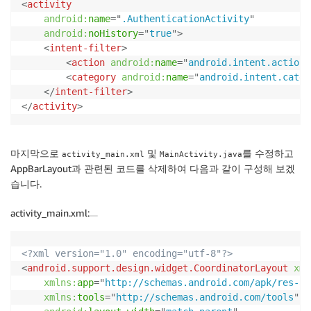
<
activity
}
)
;
android:
name
=
"
.AuthenticationActivity
"
}
android:
noHistory
=
"
true
"
>
<
intent-filter
>
private
void
showSignIn
(
)
{
<
action
android:
name
=
"
android.intent.action.
try
{
<
category
android:
name
=
"
android.intent.categ
AWSMobileClient
.
getInstance
(
)
.
showSignIn
</
intent-filter
>
SignInUIOptions
.
builder
(
)
.
nextActiv
</
activity
>
}
catch
(
Exception
 e
)
{
Log
.
e
(
TAG
,
 e
.
toString
(
)
)
;
}
마지막으로
및
를 수정하고
activity_main.xml
MainActivity.java
}
AppBarLayout과 관련된 코드를
삭제
하여 다음과 같이 구성해 보겠
}
습니다.
activity_main.xml:
<?xml version="1.0" encoding="utf-8"?>
<
android.support.design.widget.CoordinatorLayout
xml
xmlns:
app
=
"
http://schemas.android.com/apk/res-au
xmlns:
tools
=
"
http://schemas.android.com/tools
"