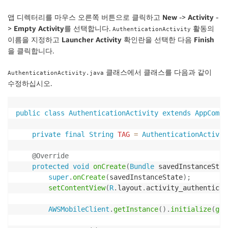
앱 디렉터리를 마우스 오른쪽 버튼으로 클릭하고
New
->
Activity
-
>
Empty Activity
를 선택합니다.
활동의
AuthenticationActivity
이름을 지정하고
Launcher Activity
확인란
을 선택한 다음
Finish
을 클릭합니다.
클래스에서 클래스를 다음과 같이
AuthenticationActivity.java
수정하십시오.
public
class
AuthenticationActivity
extends
AppCompa
private
final
String
TAG
=
AuthenticationActivit
@Override
protected
void
onCreate
(
Bundle
 savedInstanceStat
super
.
onCreate
(
savedInstanceState
)
;
setContentView
(
R
.
layout
.
activity_authenticat
AWSMobileClient
.
getInstance
(
)
.
initialize
(
get