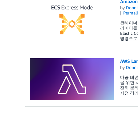
Amazo
by
Donni
Permal
컨테이너식
라미터를 
Elasti
명령으로 
AWS L
by
Donni
다중 테넌
을 위한 
전히 분리
지정 격리