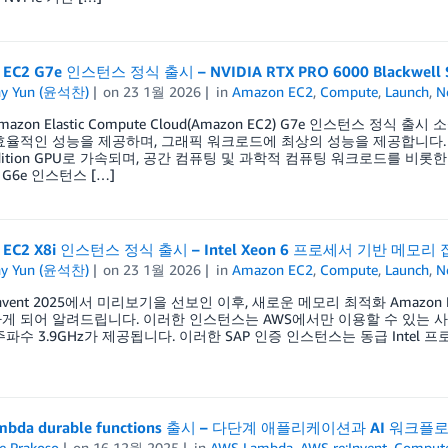
 EC2 G7e 인스턴스 정식 출시 – NVIDIA RTX PRO 6000 Blackwell 
ny Yun (윤석찬)
on
23 1월 2026
in
Amazon EC2
,
Compute
,
Launch
,
N
azon Elastic Compute Cloud(Amazon EC2) G7e 인스턴스 
율적인 성능을 제공하며, 그래픽 워크로드에 최상의 성능을 제공합니다. G7e 인스턴
r Edition GPU로 가속되며, 공간 컴퓨팅 및 과학적 컴퓨팅 워크로드를 비
G6e 인스턴스 […]
n EC2 X8i 인스턴스 정식 출시 – Intel Xeon 6 프로세서 기반 메
ny Yun (윤석찬)
on
23 1월 2026
in
Amazon EC2
,
Compute
,
Launch
,
N
:Invent 2025에서 미리보기을 선보인 이후, 새로운 메모리 최적화 Amazon Elas
게 되어 알려드립니다. 이러한 인스턴스는 AWS에서만 이용할 수 있는 사용자 
주파수 3.9GHz가 제공됩니다. 이러한 SAP 인증 인스턴스는 동급 Inte
ambda durable functions 출시 – 다단계 애플리케이션과 AI 워크
e Prakoso
on
16 12월 2025
in
AWS Lambda
,
AWS re:Invent
,
Comput