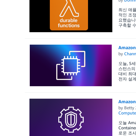
최신 애플
적인 조정
요했습니다
구축할 수
Amazo
by
Chan
오늘, 5세
스턴스의 
대비 최대
전자 설계
Amazon
by
Betty
Compute
오늘 Amaz
Contai
로운 조사 결