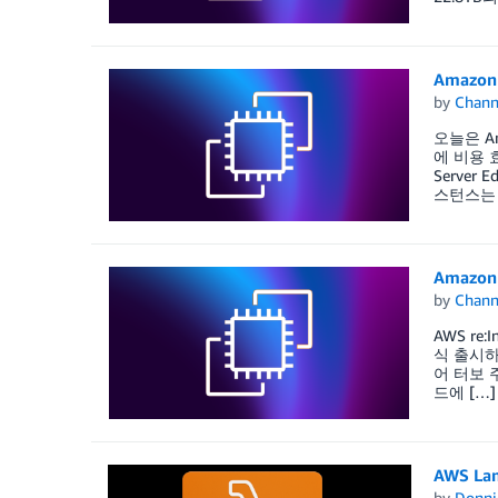
Amazon
by
Chan
오늘은 Am
에 비용 효
Serve
스턴스는 
Amazo
by
Chan
AWS re
식 출시하
어 터보 
드에 […]
AWS L
by
Donni