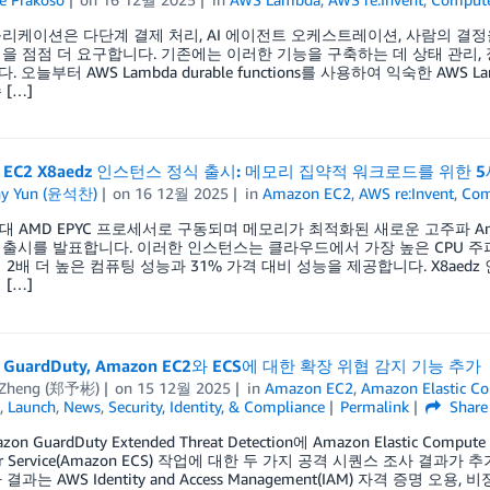
리케이션은 다단계 결제 처리, AI 에이전트 오케스트레이션, 사람의 결
을 점점 더 요구합니다. 기존에는 이러한 기능을 구축하는 데 상태 관리, 
. 오늘부터 AWS Lambda durable functions를 사용하여 익숙한 
 […]
n EC2 X8aedz 인스턴스 정식 출시: 메모리 집약적 워크로드를 위한 
ny Yun (윤석찬)
on
16 12월 2025
in
Amazon EC2
,
AWS re:Invent
,
Com
대 AMD EPYC 프로세서로 구동되며 메모리가 최적화된 새로운 고주파 Amazon Ela
출시를 발표합니다. 이러한 인스턴스는 클라우드에서 가장 높은 CPU 주파수
 2배 더 높은 컴퓨팅 성능과 31% 가격 대비 성능을 제공합니다. X8ae
 […]
 GuardDuty, Amazon EC2와 ECS에 대한 확장 위협 감지 기능 추가
 Zheng (郑予彬)
on
15 12월 2025
in
Amazon EC2
,
Amazon Elastic Con
,
Launch
,
News
,
Security, Identity, & Compliance
Permalink
Share
on GuardDuty Extended Threat Detection에 Amazon Elastic Compu
ner Service(Amazon ECS) 작업에 대한 두 가지 공격 시퀀스 조사 
과는 AWS Identity and Access Management(IAM) 자격 증명 오용, 비정상적