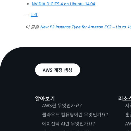
8.1
 Hardware version
:
 OpenCL 
1.2
 CUDA

NVIDIA DIGITS 4 on Ubuntu 14.04
.
8.2
 Software version
:
352.99
—
Jeff
;
8.3
 OpenCL C version
:
 OpenCL C 
1.2
8.4
 Parallel compute 
units
:
13
이 글은
New P2 Instance Type for Amazon EC2 – Up to 1
AWS 계정 생성
알아보기
리소
AWS란 무엇인가요?
시
클라우드 컴퓨팅이란 무엇인가요?
훈
에이전틱 AI란 무엇인가요?
AW