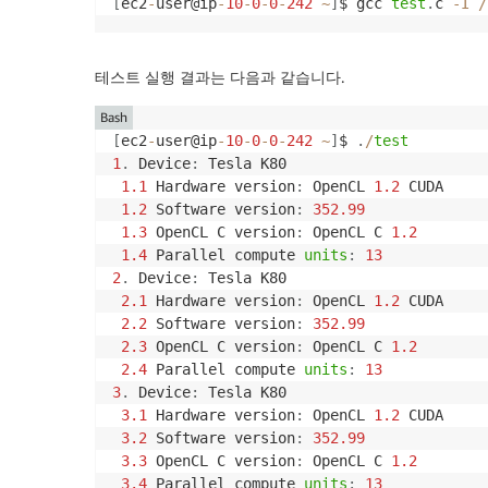
[
ec2
-
user@ip
-
10
-
0
-
0
-
242
~
]
$ gcc 
test
.
c 
-
I
/
테스트 실행 결과는 다음과 같습니다.
Bash
[
ec2
-
user@ip
-
10
-
0
-
0
-
242
~
]
$ 
.
/
test
1
.
 Device
:
 Tesla K80

1.1
 Hardware version
:
 OpenCL 
1.2
 CUDA

1.2
 Software version
:
352.99
1.3
 OpenCL C version
:
 OpenCL C 
1.2
1.4
 Parallel compute 
units
:
13
2
.
 Device
:
 Tesla K80

2.1
 Hardware version
:
 OpenCL 
1.2
 CUDA

2.2
 Software version
:
352.99
2.3
 OpenCL C version
:
 OpenCL C 
1.2
2.4
 Parallel compute 
units
:
13
3
.
 Device
:
 Tesla K80

3.1
 Hardware version
:
 OpenCL 
1.2
 CUDA

3.2
 Software version
:
352.99
3.3
 OpenCL C version
:
 OpenCL C 
1.2
3.4
 Parallel compute 
units
:
13