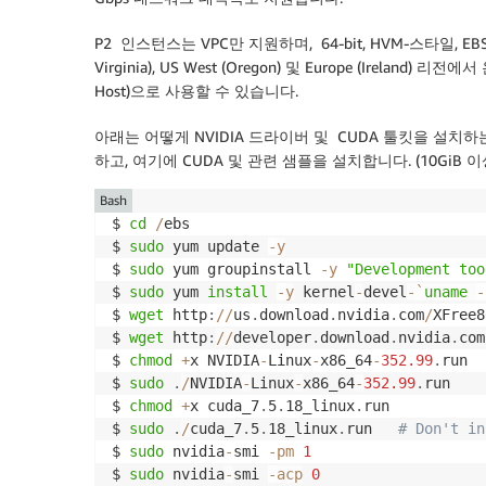
P2 인스턴스는 VPC만 지원하며, 64-bit, HVM-스타일, 
Virginia)
,
US West (Oregon)
및
Europe (Ireland)
리전에서 온
Host)으로 사용할 수 있습니다.
아래는 어떻게 NVIDIA 드라이버 및 CUDA 툴킷을 설치하
하고, 여기에 CUDA 및 관련 샘플을 설치합니다. (10GiB 
Bash
$ 
cd
/
ebs

$ 
sudo
 yum update 
-
y
$ 
sudo
 yum groupinstall 
-
y
"Development too
$ 
sudo
 yum 
install
-
y
 kernel
-
devel
-
`
uname
-
$ 
wget
 http
:
/
/
us
.
download
.
nvidia
.
com
/
XFree8
$ 
wget
 http
:
/
/
developer
.
download
.
nvidia
.
com
$ 
chmod
+
x NVIDIA
-
Linux
-
x86_64
-
352.99
.
run

$ 
sudo
.
/
NVIDIA
-
Linux
-
x86_64
-
352.99
.
run

$ 
chmod
+
x cuda_7
.
5
.
18_linux
.
run

$ 
sudo
.
/
cuda_7
.
5
.
18_linux
.
run   
# Don't in
$ 
sudo
 nvidia
-
smi 
-
pm
1
$ 
sudo
 nvidia
-
smi 
-
acp
0