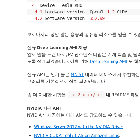
4
.
 Device
:
 Tesla K80

4.1
 Hardware version
:
 OpenCL 
1.2
 CUDA

4.2
 Software version
:
352.99
4.3
 OpenCL C version
:
 OpenCL C 
1.2
4.4
 Parallel compute 
units
:
13
보시다시피 정말 많은 용량의 컴퓨팅 리소스를 얻을 수 있
5
.
 Device
:
 Tesla K80

5.1
 Hardware version
:
 OpenCL 
1.2
 CUDA

신규 Deep Learning AMI 제공
5.2
 Software version
:
352.99
앞서 말씀 드린 대로, P2 인스턴스 타입은 기계 학습 및 딥
5.3
 OpenCL C version
:
 OpenCL C 
1.2
도록 설계되었습니다. 이를 위해
Deep Learning AMI
도 함
5.4
 Parallel compute 
units
:
13
6
.
 Device
:
 Tesla K80

신규 AMI는 인기 높은
MNIST
데이터 베이스에서 추천하
6.1
 Hardware version
:
 OpenCL 
1.2
 CUDA

브러리를 기본적으로 설치 되어있습니다.
6.2
 Software version
:
352.99
6.3
 OpenCL C version
:
 OpenCL C 
1.2
좀 더 자세한 사항은
내 README 파
~ec2-user/src
6.4
 Parallel compute 
units
:
13
7
.
 Device
:
 Tesla K80

NVIDIA 지원 AMI
7.1
 Hardware version
:
 OpenCL 
1.2
 CUDA

NVIDIA가 제공하는 아래 AMI도 참고하실 수 있습니다.
7.2
 Software version
:
352.99
7.3
 OpenCL C version
:
 OpenCL C 
1.2
Windows Server 2012 with the NVIDIA Driver
.
7.4
 Parallel compute 
units
:
13
NVIDIA CUDA Toolkit 7.5 on Amazon Linux
.
8
.
 Device
:
 Tesla K80
