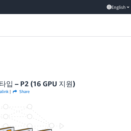
English
입 – P2 (16 GPU 지원)
alink
Share