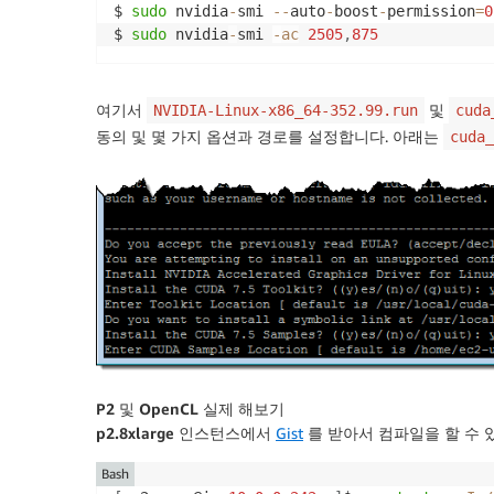
$ 
sudo
 nvidia
-
smi 
--
auto
-
boost
-
permission
=
0
$ 
sudo
 nvidia
-
smi 
-
ac
2505
,
875
여기서
및
NVIDIA-Linux-x86_64-352.99.run
cuda
동의 및 몇 가지 옵션과 경로를 설정합니다. 아래는
cuda_
P2 및 OpenCL 실제 해보기
p2.8xlarge
인스턴스에서
Gist
를 받아서 컴파일을 할 수 
Bash