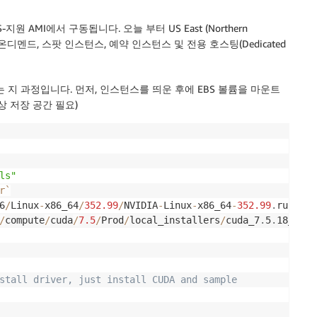
EBS-지원 AMI에서 구동됩니다. 오늘 부터
US East (Northern
디멘드, 스팟 인스턴스, 예약 인스턴스 및 전용 호스팅(Dedicated
는 지 과정입니다. 먼저, 인스턴스를 띄운 후에 EBS 볼륨을 마운트
이상 저장 공간 필요)
ls"
r
`
6
/
Linux
-
x86_64
/
352.99
/
NVIDIA
-
Linux
-
x86_64
-
352.99
.
run

/
compute
/
cuda
/
7.5
/
Prod
/
local_installers
/
cuda_7
.
5
.
18_linu
stall driver, just install CUDA and sample