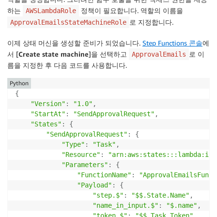
        email_subject 
=
'Step Functions example appr
하는
정책이 필요합니다. 역할의 이름을
AWSLambdaRole
로 지정합니다.
ApprovalEmailsStateMachineRole
        email_body 
=
"""Hello {name},

        Click below (these could be better in HTML em
이제 상태 머신을 생성할 준비가 되었습니다.
Step Functions 콘솔
에
서 [
Create state machine
]을 선택하고
로 이
ApprovalEmails
        Approve:

름을 지정한 후 다음 코드를 사용합니다.
        {approve}

Python
        Reject:

{
        {reject}

"Version"
:
"1.0"
,
        """
.
format
(
"StartAt"
:
"SendApprovalRequest"
,
            name
=
event
[
'name_in_input'
]
,
"States"
:
{
            approve
=
urls
[
'approve'
]
,
"SendApprovalRequest"
:
{
            reject
=
urls
[
'reject'
]
"Type"
:
"Task"
,
)
"Resource"
:
"arn:aws:states:::lambda:inv
elif
 event
[
'step'
]
==
'SendConfirmation'
:
"Parameters"
:
{
# Compose email
"FunctionName"
:
"ApprovalEmailsFunct
        email_subject 
=
'Step Functions example comp
"Payload"
:
{
"step.$"
:
"$$.State.Name"
,
if
'Error'
in
 event
[
'output'
]
:
"name_in_input.$"
:
"$.name"
,
            email_body 
=
"""Hello,

"token.$"
:
"$$.Task.Token"