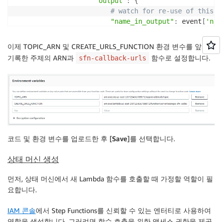
"output"
:
{
# watch for re-use of this f
"name_in_output"
:
 event
[
'nam
}
}
,
이제 TOPIC_ARN 및 CREATE_URLS_FUNCTION 환경 변수를 앞서
# The rejection action that names th
기록한 주제의 ARN과
함수로 설정합니다.
sfn-callback-urls
{
"name"
:
"reject"
,
"type"
:
"failure"
,
"error"
:
"rejected"
,
"cause"
:
 event
[
'name_in_input'
]
}
]
}
코드 및 환경 변수를 업로드한 후 [
Save
]를 선택합니다.
        response 
=
 boto3
.
client
(
'lambda'
)
.
invoke
(
            FunctionName
=
os
.
environ
[
'CREATE_URLS_FUN
상태 머신 생성
            Payload
=
json
.
dumps
(
input
)
)
먼저, 상태 머신에서 새 Lambda 함수를 호출할 때 가정할 역할이 필
        urls 
=
 json
.
loads
(
response
[
'Payload'
]
.
read
(
)
요합니다.
print
(
'Got urls:'
,
 urls
)
IAM 콘솔
에서 Step Functions를 신뢰할 수 있는 엔터티로 사용하여
# Compose email
역할을 생성합니다. 그러려면 함수 호출을 위한 액세스 권한을 제공