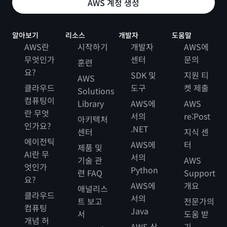
AWS 계정 생성
알아보기
리소스
개발자
도움말
AWS란
시작하기
개발자
AWS에
무엇인가
센터
문의
훈련
요?
SDK 및
지원 티
AWS
클라우드
도구
켓 제출
Solutions
컴퓨팅이
Library
AWS에
AWS
란 무엇
서의
re:Post
아키텍처
인가요?
.NET
센터
지식 센
에이전틱
AWS에
터
제품 및
AI란 무
서의
기술 관
AWS
엇인가
Python
련 FAQ
Support
요?
AWS에
개요
애널리스
클라우드
서의
트 보고
전문가의
컴퓨팅
Java
서
도움 받
개념 허
AWS 상
기