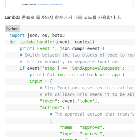
Lambda 콘솔로 돌아와서 함수에서 다음 코드를 사용합니다.
Python
import
 json
,
 os
,
def
lambda_handler
(
event
,
 context
)
:
print
(
'Event:'
,
 json
.
dumps
(
event
)
)
# Switch between the two blocks of code to run
# This is normally in separate functions
if
 event
[
'step'
]
==
'SendApprovalRequest'
:
print
(
'Calling sfn-callback-urls app'
)
input
=
{
# Step Functions gives us this callback 
# sfn-callback-urls needs it to be able 
"token"
:
 event
[
'token'
]
,
"actions"
:
[
# The approval action that transfers
{
"name"
:
"approve"
,
"type"
:
"success"
,