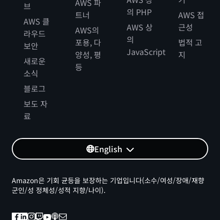
AWS 파
브
의 PHP
트너
AWS 접
AWS 클
AWS 상
근성
AWS의
라우드
의
포용, 다
법적 고
보안
JavaScript
양성, 평
지
새로운
등
소식
블로그
보도 자
료
English
Amazon은 기회 균등을 보장하는 기업입니다(소수/여성/장애/재향
군인/성 정체성/성적 지향/나이).