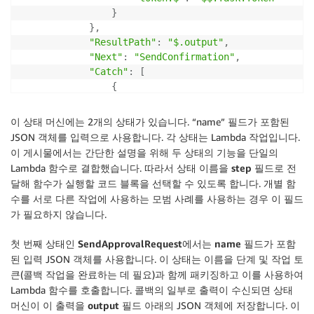
            Your task was rejected: {cause}

}
            """
.
format
(
}
,
                cause
=
event
[
'output'
]
[
'Cause'
]
"ResultPath"
:
"$.output"
,
)
"Next"
:
"SendConfirmation"
,
else
:
"Catch"
:
[
            email_body 
=
"""Hello {name},

{
            Your task is complete.

"ErrorEquals"
:
[
"rejected"
]
,
            """
.
format
(
"ResultPath"
:
"$.output"
,
이 상태 머신에는 2개의 상태가 있습니다. “name” 필드가 포함된
                name
=
event
[
'output'
]
[
'name_in_output
"Next"
:
"SendConfirmation"
JSON 객체를 입력으로 사용합니다. 각 상태는 Lambda 작업입니다.
)
}
이 게시물에서는 간단한 설명을 위해 두 상태의 기능을 단일의
else
:
]
raise
 ValueError

Lambda 함수로 결합했습니다. 따라서 상태 이름을
step
필드로 전
}
,
달해 함수가 실행할 코드 블록을 선택할 수 있도록 합니다. 개별 함
"SendConfirmation"
:
{
print
(
'Sending email:'
,
 email_body
)
수를 서로 다른 작업에 사용하는 모범 사례를 사용하는 경우 이 필드
"Type"
:
"Task"
,
    boto3
.
client
(
'sns'
)
.
publish
(
가 필요하지 않습니다.
"Resource"
:
"arn:aws:states:::lambda:inv
        TopicArn
=
os
.
environ
[
'TOPIC_ARN'
]
,
"Parameters"
:
{
        Subject
=
email_subject
,
첫 번째 상태인
SendApprovalRequest
에서는
name
필드가 포함
"FunctionName"
:
"ApprovalEmailsFunct
        Message
=
email_body

된 입력 JSON 객체를 사용합니다. 이 상태는 이름을 단계 및 작업 토
"Payload"
:
{
)
큰(콜백 작업을 완료하는 데 필요)과 함께 패키징하고 이를 사용하여
"step.$"
:
"$$.State.Name"
,
print
(
'done'
)
Lambda 함수를 호출합니다. 콜백의 일부로 출력이 수신되면 상태
"output.$"
:
"$.output"
return
{
}
머신이 이 출력을
output
필드 아래의 JSON 객체에 저장합니다. 이
}