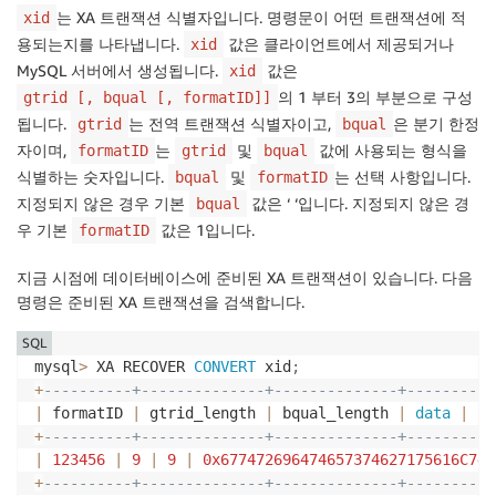
는 XA 트랜잭션 식별자입니다. 명령문이 어떤 트랜잭션에 적
xid
용되는지를 나타냅니다.
값은 클라이언트에서 제공되거나
xid
MySQL 서버에서 생성됩니다.
값은
xid
의 1 부터 3의 부분으로 구성
gtrid [, bqual [, formatID]]
됩니다.
는 전역 트랜잭션 식별자이고,
은 분기 한정
gtrid
bqual
자이며,
는
및
값에 사용되는 형식을
formatID
gtrid
bqual
식별하는 숫자입니다.
및
는 선택 사항입니다.
bqual
formatID
지정되지 않은 경우 기본
값은 ‘ ‘입니다. 지정되지 않은 경
bqual
우 기본
값은 1입니다.
formatID
지금 시점에 데이터베이스에 준비된 XA 트랜잭션이 있습니다. 다음
명령은 준비된 XA 트랜잭션을 검색합니다.
SQL
mysql
>
 XA RECOVER 
CONVERT
 xid
;
+
----------+--------------+--------------+----------
|
 formatID 
|
 gtrid_length 
|
 bqual_length 
|
data
|
+
----------+--------------+--------------+----------
|
123456
|
9
|
9
|
0x677472696474657374627175616C746
+
----------+--------------+--------------+----------