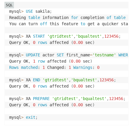
SQL
mysql
>
USE
 sakila
;
Reading 
table
 information 
for
 completion 
of
table
an
You can turn 
off
 this feature 
to
 get a quicker start
mysql
>
 XA 
START
'gtridtest'
,
'bqualtest'
,
123456
;
Query OK
,
0
rows
 affected 
(
0.00
 sec
)
mysql
>
UPDATE
 actor 
SET
 first_name
=
'testname'
WHERE
 
Query OK
,
1
row
 affected 
(
0.00
 sec
)
Rows
matched
: 
1
 Changed: 
1
Warnings
: 
0
mysql
>
 XA 
END
'gtridtest'
,
'bqualtest'
,
123456
;
Query OK
,
0
rows
 affected 
(
0.00
 sec
)
mysql
>
 XA 
PREPARE
'gtridtest'
,
'bqualtest'
,
123456
;
Query OK
,
0
rows
 affected 
(
0.00
 sec
)
mysql
>
exit
;