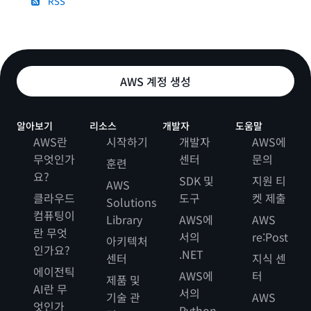
RSS
AWS 계정 생성
알아보기
리소스
개발자
도움말
AWS란
시작하기
개발자
AWS에
무엇인가
센터
문의
훈련
요?
SDK 및
지원 티
AWS
클라우드
도구
켓 제출
Solutions
컴퓨팅이
Library
AWS에
AWS
란 무엇
서의
re:Post
아키텍처
인가요?
.NET
센터
지식 센
에이전틱
AWS에
터
제품 및
AI란 무
서의
기술 관
AWS
엇인가
Python