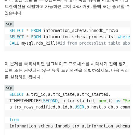
트랜잭션을 식별하고 가능하면 그에 따라 커밋, 롤백 또는 종료할 수
있습니다.
SQL
SELECT
*
FROM
 information_schema
.
SELECT
*
FROM
 information_schema
.
processlist 
where
 i
CALL
 mysql
.
rds_kill
(
#id from processlist table above
이 문제를 극복하려면 업그레이드 프로세스를 시작하기 전에 장기
실행 또는 커밋되지 않은 유휴 트랜잭션을 식별하십시오. 다음 쿼리
를 실행하면 됩니다.
SQL
SELECT
 a
.
trx_id
,
a
.
trx_state
,
a
.
trx_started
,
TIMESTAMPDIFF
(
SECOND
,
 a
.
trx_started
,
now
(
)
)
as
"Seco
a
.
trx_rows_modified
,
b
.
id
,
b
.
USER
,
b
.
host
,
b
.
db
,
b
.
comman
from
information_schema
.
innodb_trx a
,
information_schema
.
p