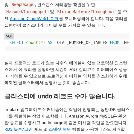
및
, 인스턴스 처리량을 확인을 위한
SwapUsage
및
등 주
NetworkThroughput
StorageNetworkThroughput
요
Amazon CloudWatch 지표
를 모니터링해야 합니다. 다음 쿼리를
실행하여 클러스터의 테이블 수를 가져올 수 있습니다.
SQL
SELECT
count
(
*
)
AS
 TOTAL_NUMBER_OF_TABLES 
FROM
 INFOR
실제 프로덕션 로드가 있는 다수의 테이블이 있는 프로덕션 인스턴
스에서 이 쿼리를 실행하면 시간이 오래 걸리고 데이터베이스 성능
이 저하될 수 있으므로 프로덕션에 미치는 영향을 최소화하기 위해
복제된 클러스터에서 실행하는 것이 좋습니다.
클러스터에 undo 레코드 수가 많습니다.
In-place 업그레이드 메커니즘에는 작업이 진행되는 동안 DB 클러스
터를 종료하는 작업이 포함됩니다. Amazon Aurora MySQL은 완전
한 종료를 수행하고 undo purge와 같은 미해결 작업을 완료합니다.
RDS 블루/그린
배포 및
스냅샷 복원
방법을 사용하더라도 제거할