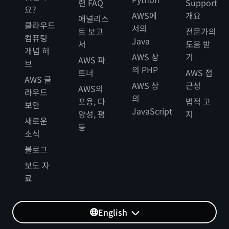
련 FAQ
Support
요?
AWS에
개요
애널리스
클라우드
서의
트 보고
전문가의
컴퓨팅
Java
서
도움 받
개념 허
AWS 상
기
AWS 파
브
의 PHP
트너
AWS 접
AWS 클
AWS 상
근성
AWS의
라우드
의
포용, 다
법적 고
보안
JavaScript
양성, 평
지
새로운
등
소식
블로그
보도 자
료
English