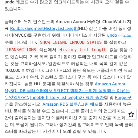
undo 레코드 수가 많으면 업그레이드하는 데 시간이 오래 걸릴 수
있습니다.
클러스터 쓰기 인스턴스의 Amazon Aurora MySQL CloudWatch 지
표
RollbackSegmentHistoryListLength
(HLL) 값은 다중 버전 동시성
제어(MVCC)를 구현하기 위해 데이터베이스에 저장된
undo 레코드
수를 나타냅니다.
를 실행하고
SHOW ENIGNE INNODB STATUS
섹션에서
값을 찾을 수
TRANSACTIONS
History list length
도 있습니다. 기록 목록 길이가 짧아진 후에만 업그레이드를 수행하
는 것을 고려하십시오. 일반적으로 허용되는 내역 목록 길이 값은
100,000 이하입니다. 그러나 HLL의 중단 속도는 애플리케이션 워크
로드, 스키마 속성, 인스턴스 클러스터 구성 등 여러 요소에 따라 달
라집니다. 높은 HLL 문제를 해결해야 하는 경우
Amazon Aurora
MySQL DB 클러스터에서 SELECT 쿼리가 느리게 실행되는 이유는
무엇일까요?
,
InnoDB history list length가 크게 증가
함 및
Purge 구
성
을 참조하십시오.
Amazon RDS 블루/그린 배포
를 사용하여 높은
HLL 문제를 해결할 수도 있습니다. 그린 클러스터의 업그레이드 시
간이 줄어들지는 않지만 애플리케이션 가동 중지 시간을 최소화하
는 데 도움이 됩니다. 그러나 장기간의 업그레이드로 인해 녹색 클러
스터를 따라잡는 데 시간이 더 오래 걸릴 수 있습니다.