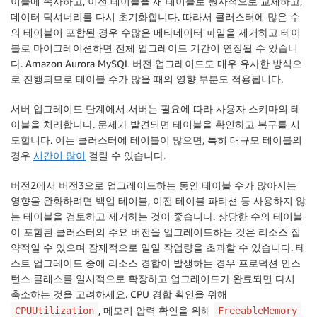
이블에 복사하고, 이전 테이블을 새 테이블로 원자적으로 교체하고,
데이터 딕셔너리를 다시 초기화합니다. 따라서 클러스터에 많은 수
의 테이블이 포함된 경우 수많은 메타데이터 파일을 제거하고 테이
블로 마이그레이션하면 전체 업그레이드 기간이 연장될 수 있습니
다. Amazon Aurora MySQL 버전 업그레이드도 매우 유사한 방식으
로 진행되므로 테이블 수가 많을 때의 영향 부분도 적용됩니다.
서버 업그레이드 단계에서 서버는 필요에 따라 사용자 스키마의 테
이블을 처리합니다. 문제가 발견되면 테이블을 확인하고 복구를 시
도합니다. 이는 클러스터에 테이블이 많으면, 특히 대규모 테이블의
경우
시간이 많이
걸릴 수 있습니다.
버전2에서 버전3으로 업그레이드하는 동안 테이블 수가 많아지는
영향을 완화하려면 백업 테이블, 이전 테이블 파티션 등 사용하지 않
는 테이블을 검토하고 제거하는 것이 좋습니다. 상당한 수의 테이블
이 포함된 클러스터의 주요 버전을 업그레이드하는 것은 리소스 집
약적일 수 있으며 잠재적으로 일일 작업량을 초과할 수 있습니다. 테
스트 업그레이드 중에 리소스 경합이 발생하는 경우 프로덕션 인스
턴스 클래스를 일시적으로 확장하고 업그레이드가 완료되면 다시
축소하는 것을 고려하세요. CPU 경합 확인을 위해
, 메모리 압력 확인을 위해
CPUUtilization
FreeableMemory