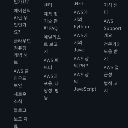
인가요?
.NET
센터
지식 센
에이전틱
AWS에
터
제품 및
AI란 무
서의
기술 관
AWS
엇인가
Python
련 FAQ
Support
요?
AWS에
개요
애널리스
클라우드
서의
트 보고
전문가의
컴퓨팅
Java
서
도움 받
개념 허
AWS 상
기
AWS 파
브
의 PHP
트너
AWS 접
AWS 클
AWS 상
근성
AWS의
라우드
의
포용, 다
법적 고
보안
JavaScript
양성, 평
지
새로운
등
소식
블로그
보도 자
료