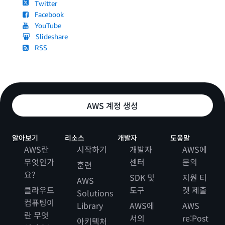
Twitter
Facebook
YouTube
Slideshare
RSS
AWS 계정 생성
알아보기
리소스
개발자
도움말
AWS란
시작하기
개발자
AWS에
무엇인가
센터
문의
훈련
요?
SDK 및
지원 티
AWS
클라우드
도구
켓 제출
Solutions
컴퓨팅이
Library
AWS에
AWS
란 무엇
서의
re:Post
아키텍처