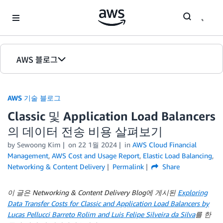
Skip to Main Content
AWS 블로그
홈
AWS 기술 블로그
에디션
Classic 및 Application Load Balancers
의 데이터 전송 비용 살펴보기
by Sewoong Kim
on
22 1월 2024
in
AWS Cloud Financial
Management
,
AWS Cost and Usage Report
,
Elastic Load Balancing
,
Networking & Content Delivery
Permalink
Share
이 글은 Networking & Content Delivery Blog에 게시된
Exploring
Data Transfer Costs for Classic and Application Load Balancers by
Lucas Pellucci Barreto Rolim and Luis Felipe Silveira da Silva
를 한