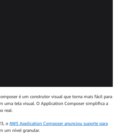
Composer é um construtor visual que torna mais fácil para
 em uma tela visual. O Application Composer simplifica a
o real.
23, o
AWS Application Composer anunciou suporte para
em um nível granular.