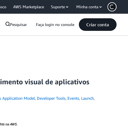
osco
AWS Marketplace
Suporte
Minha conta
Criar conta
Pesquisar
Faça login no console
mento visual de aplicativos
s Application Model
,
Developer Tools
,
Events
,
Launch
,
chts na AWS.