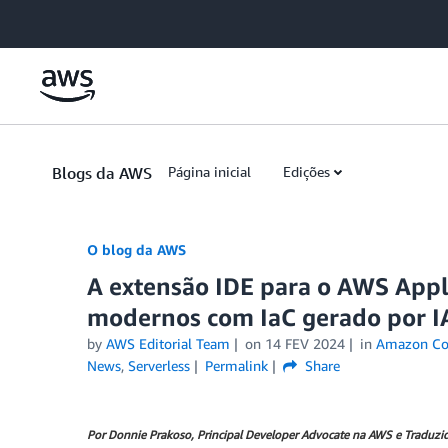
Skip to Main Content
Blogs da AWS
Página inicial
Edições
O blog da AWS
A extensão IDE para o AWS Appl
modernos com IaC gerado por I
by
AWS Editorial Team
on
14 FEV 2024
in
Amazon Co
News
,
Serverless
Permalink
Share
Por Donnie Prakoso, Principal Developer Advocate na AWS e Traduzid