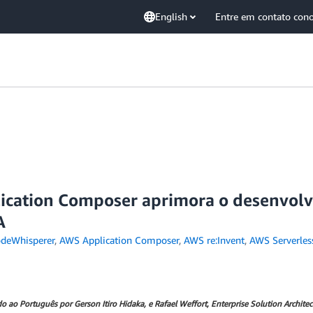
English
Entre em contato con
ication Composer aprimora o desenvolvi
A
deWhisperer
,
AWS Application Composer
,
AWS re:Invent
,
AWS Serverles
o ao Português por Gerson Itiro Hidaka, e Rafael Weffort,
Enterprise Solution Archite