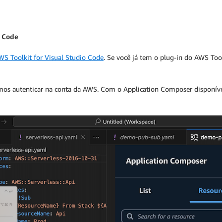
o Code
WS Toolkit for Visual Studio Code
. Se você já tem o plug-in do AWS Tool
mos autenticar na conta da AWS. Com o Application Composer disponíve