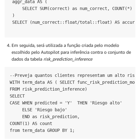
 aggr_data AS (

     SELECT SUM(correct) as num_correct, COUNT(*) as
 )

 SELECT (num_correct::float/total::float) AS accurac
Em seguida, será utilizada a função criada pelo modelo
escolhido pelo Autopilot para inferência contra o conjunto de
dados da tabela
risk_prediction_inference
--Preveja quantos clientes representam um alto risco

WITH term_data AS ( SELECT func_risk_prediction_mode
FROM risk_prediction_inference)

SELECT

CASE WHEN predicted = 'Y'  THEN 'Riesgo alto'

     ELSE 'Riesgo bajo'

     END as risk_prediction,

COUNT(1) AS count

from term_data GROUP BY 1;