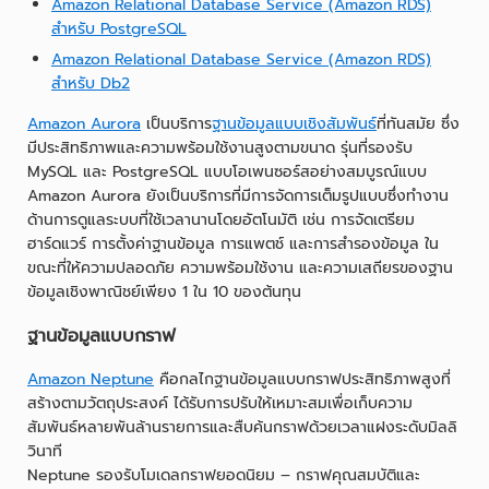
Amazon Relational Database Service (Amazon RDS)
สำหรับ PostgreSQL
Amazon Relational Database Service (Amazon RDS)
สำหรับ Db2
Amazon Aurora
เป็นบริการ
ฐานข้อมูลแบบเชิงสัมพันธ์
ที่ทันสมัย ซึ่ง
มีประสิทธิภาพและความพร้อมใช้งานสูงตามขนาด รุ่นที่รองรับ
MySQL และ PostgreSQL แบบโอเพนซอร์สอย่างสมบูรณ์แบบ
Amazon Aurora ยังเป็นบริการที่มีการจัดการเต็มรูปแบบซึ่งทำงาน
ด้านการดูแลระบบที่ใช้เวลานานโดยอัตโนมัติ เช่น การจัดเตรียม
ฮาร์ดแวร์ การตั้งค่าฐานข้อมูล การแพตช์ และการสำรองข้อมูล ใน
ขณะที่ให้ความปลอดภัย ความพร้อมใช้งาน และความเสถียรของฐาน
ข้อมูลเชิงพาณิชย์เพียง 1 ใน 10 ของต้นทุน
ฐานข้อมูลแบบกราฟ
Amazon Neptune
คือกลไกฐานข้อมูลแบบกราฟประสิทธิภาพสูงที่
สร้างตามวัตถุประสงค์ ได้รับการปรับให้เหมาะสมเพื่อเก็บความ
สัมพันธ์หลายพันล้านรายการและสืบค้นกราฟด้วยเวลาแฝงระดับมิลลิ
วินาที
Neptune รองรับโมเดลกราฟยอดนิยม – กราฟคุณสมบัติและ