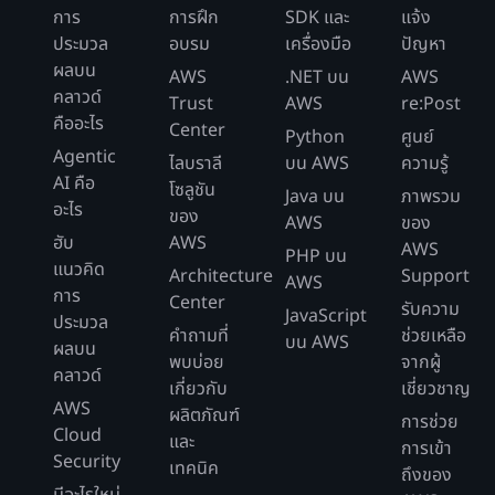
การ
การฝึก
SDK และ
แจ้ง
ประมวล
อบรม
เครื่องมือ
ปัญหา
ผลบน
AWS
.NET บน
AWS
คลาวด์
Trust
AWS
re:Post
คืออะไร
Center
Python
ศูนย์
Agentic
ไลบราลี
บน AWS
ความรู้
AI คือ
โซลูชัน
Java บน
ภาพรวม
อะไร
ของ
AWS
ของ
ฮับ
AWS
AWS
PHP บน
แนวคิด
Architecture
Support
AWS
การ
Center
รับความ
JavaScript
ประมวล
คำถามที่
ช่วยเหลือ
บน AWS
ผลบน
พบบ่อย
จากผู้
คลาวด์
เกี่ยวกับ
เชี่ยวชาญ
AWS
ผลิตภัณฑ์
การช่วย
Cloud
และ
การเข้า
Security
เทคนิค
ถึงของ