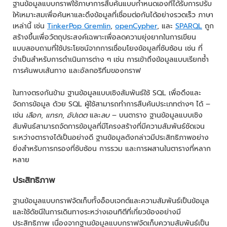
ฐานข้อมูลแบบกราฟใช้ภาษาการสืบค้นแบบกำหนดเองที่ได้รับการปรับ
ให้เหมาะสมเพื่อค้นหาและดึงข้อมูลที่เชื่อมต่อกันได้อย่างรวดเร็ว ภาษา
เหล่านี้ เช่น
TinkerPop Gremlin
,
openCypher
, และ
SPARQL
ถูก
สร้างขึ้นเพื่อวัตถุประสงค์เฉพาะเพื่อลดความยุ่งยากในการเขียน
แบบสอบถามที่ใช้ประโยชน์จากการเชื่อมโยงข้อมูลที่ซับซ้อน เช่น ที่
จำเป็นสำหรับการดำเนินการต่าง ๆ เช่น การเข้าถึงข้อมูลแบบเรียกซ้ำ
การค้นพบเส้นทาง และอัลกอริทึมของกราฟ
ในทางตรงกันข้าม ฐานข้อมูลแบบเชิงสัมพันธ์ใช้ SQL เพื่อดึงและ
จัดการข้อมูล ด้วย SQL ผู้ใช้สามารถทำการสืบค้นประเภทต่างๆ ได้ –
เช่น
เลือก
,
แทรก
,
อัปเดต
และ
ลบ
– บนตาราง ฐานข้อมูลแบบเชิง
สัมพันธ์สามารถจัดการข้อมูลที่มีโครงสร้างที่มีความสัมพันธ์ชัดเจน
ระหว่างตารางได้เป็นอย่างดี ฐานข้อมูลดังกล่าวมีประสิทธิภาพอย่าง
ยิ่งสำหรับการกรองที่ซับซ้อน การรวม และการผสานในตารางที่หลาก
หลาย
ประสิทธิภาพ
ฐานข้อมูลแบบกราฟจัดเก็บทั้งอ็อบเจกต์และความสัมพันธ์เป็นข้อมูล
และใช้ดัชนีในการเดินทางระหว่างเอนทิตีที่เกี่ยวข้องอย่างมี
ประสิทธิภาพ เนื่องจากฐานข้อมูลแบบกราฟจัดเก็บความสัมพันธ์เป็น