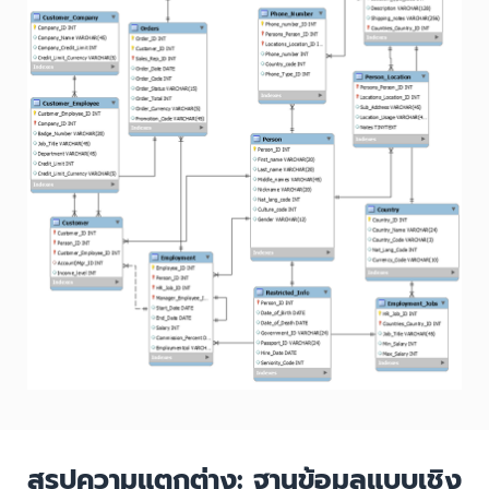
สรุปความแตกต่าง: ฐานข้อมูลแบบเชิง