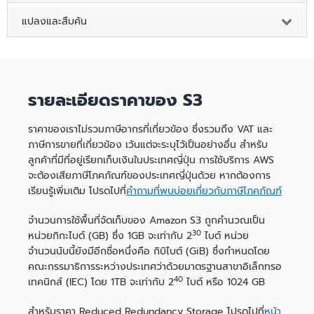
แปลงและสืบค้น
รายละเอียดราคาของ S3
ราคาของเราไม่รวมภาษีอากรที่เกี่ยวข้อง ซึ่งรวมถึง VAT และ
ภาษีการขายที่เกี่ยวข้อง เว้นแต่จะระบุไว้เป็นอย่างอื่น สำหรับ
ลูกค้าที่มีที่อยู่เรียกเก็บเงินในประเทศญี่ปุ่น การใช้บริการ AWS
จะต้องเสียภาษีโภคภัณฑ์ของประเทศญี่ปุ่นด้วย หากต้องการ
เรียนรู้เพิ่มเติม โปรดไปที่
คำถามที่พบบ่อยเกี่ยวกับภาษีโภคภัณฑ์
จำนวนการใช้พื้นที่จัดเก็บของ Amazon S3 ถูกคำนวณเป็น
30
หน่วยกิกะไบต์ (GB) ซึ่ง 1GB จะเท่ากับ 2
ไบต์ หน่วย
จำนวนนับนี้ยังมีอีกชื่อหนึ่งคือ กิบิไบต์ (GiB) ซึ่งกำหนดโดย
คณะกรรมาธิการระหว่างประเทศว่าด้วยมาตรฐานสาขาอิเล็กทรอ
40
เทคนิกส์ (IEC) โดย 1TB จะเท่ากับ 2
ไบต์ หรือ 1024 GB
สำหรับราคา Reduced Redundancy Storage โปรดไปที่
หน้า