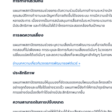
การทำงานร่วมกัน
แผนภาพสถาปัตยกรรมช่วยยกระดับความร่วมมือในการทำงานระหว่างนัก
คุณสมบัติการทำงานและปัญหาที่อาจเกิดขึ้นได้ของระบบ การมีความเข้าใจร่ว
หลายประการ เนื่องจากเป็นการสนับสนุนการสื่อสารในระหว่างกระบวนก
มีประสิทธิภาพ และทำให้แน่ใจได้ว่าโครงการจะสอดคล้องกับเป้าหมาย
การลดความเสี่ยง
แผนภาพสถาปัตยกรรมช่วยระบุความเสี่ยงในการพัฒนาระบบที่อาจเกิดขึ้นได
ทดสอบที่ไม่เพียงพอ การระบุและจัดการกับความเสี่ยงแต่เนิ่นๆ ในวงจ
เปลี่ยนแปลงได้แต่เนิ่นๆ และลดความเสี่ยงที่จะพบปัญหาสำคัญๆ ในภายห
อ่านบทความเกี่ยวกับวงจรการพัฒนาซอฟต์แวร์ »
ประสิทธิภาพ
แผนภาพสถาปัตยกรรมให้มุมมองที่ชัดเจนของคอมโพเนนต์และโครงสร้างของ
อย่างถูกต้องและแก้ไขได้อย่างรวดเร็ว แผนภาพนี้ยังทำให้การบำรุงรักษา
การอย่างต่อเนื่องจึงทำได้อย่างมีประสิทธิภาพมากขึ้น
ความสามารถในการปรับขนาด
แผนภาพสถาปัตยกรรมช่วยให้ผู้มีส่วนได้ส่วนเสียสามารถระบุวิธีที่มีปร