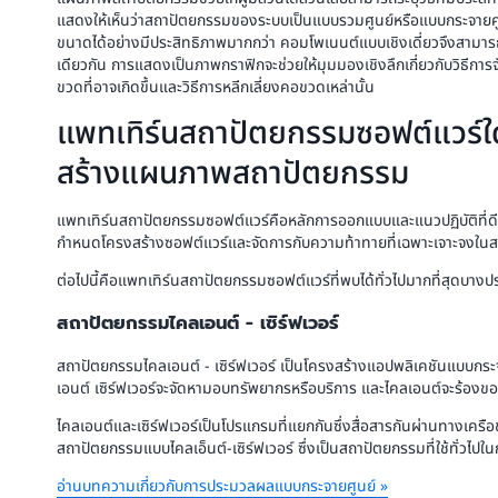
แสดงให้เห็นว่าสถาปัตยกรรมของระบบเป็นแบบรวมศูนย์หรือแบบกระจายศ
ขนาดได้อย่างมีประสิทธิภาพมากกว่า คอมโพเนนต์แบบเชิงเดี่ยวจึงสามา
เดียวกัน การแสดงเป็นภาพกราฟิกจะช่วยให้มุมมองเชิงลึกเกี่ยวกับวิธีการจ
ขวดที่อาจเกิดขึ้นและวิธีการหลีกเลี่ยงคอขวดเหล่านั้น
แพทเทิร์นสถาปัตยกรรมซอฟต์แวร์ใ
สร้างแผนภาพสถาปัตยกรรม
แพทเทิร์นสถาปัตยกรรมซอฟต์แวร์คือหลักการออกแบบและแนวปฏิบัติที่ดีที่ส
กำหนดโครงสร้างซอฟต์แวร์และจัดการกับความท้าทายที่เฉพาะเจาะจงในส
ต่อไปนี้คือแพทเทิร์นสถาปัตยกรรมซอฟต์แวร์ที่พบได้ทั่วไปมากที่สุดบางป
สถาปัตยกรรมไคลเอนต์ - เซิร์ฟเวอร์
สถาปัตยกรรมไคลเอนต์ - เซิร์ฟเวอร์ เป็นโครงสร้างแอปพลิเคชันแบบกระจา
เอนต์ เซิร์ฟเวอร์จะจัดหามอบทรัพยากรหรือบริการ และไคลเอนต์จะร้องขอ
ไคลเอนต์และเซิร์ฟเวอร์เป็นโปรแกรมที่แยกกันซึ่งสื่อสารกันผ่านทางเครือข่
สถาปัตยกรรมแบบไคลเอ็นต์-เซิร์ฟเวอร์ ซึ่งเป็นสถาปัตยกรรมที่ใช้ทั่
อ่านบทความเกี่ยวกับการประมวลผลแบบกระจายศูนย์ »