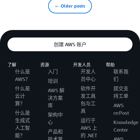
← Older posts
创建 AWS 账户
了解
资源
开发人员
帮助
什么是
入门
开发人
联系我
AWS？
员中心
们
培训
什么是
软件开
提交支
AWS 解
云计
发工具
持工单
决方案
算？
包与工
库
AWS
具
什么是
re:Post
架构中
生成式
运行于
心
Knowledge
人工智
AWS 上
Center
产品和
能？
的 .NET
技术常
AWS