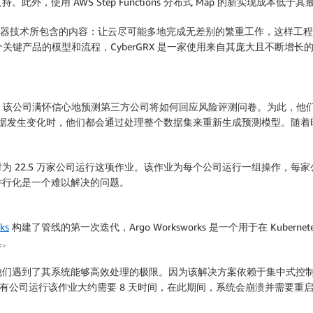
使用 AWS Step Functions 分布式 Map 的新实现成本低于
无服务器技术所包含的内容：让云尽可能多地完成无差别的繁重工作，这样
中一个关键产品的模型和流程，CyberGRX 是一家使用来自其庞大且不断
M）数据。该公司满怀信心地预测第三方公司将如何回应风险评测问卷。为此
数据发生变化时，他们都会通过处理整个数据集来重新生成预测模型。随着时间
为 22.5 万家公司运行这项作业。该作业为每个公司运行一组操作，每
并行化是一个难以解决的问题。
ks
构建了管线的第一次迭代，Argo Worksworks 是一个用于在 Kub
具。
到了其系统能够高效处理的极限。因为该解决方案依赖于集中式控制器 Ar
所有公司运行该作业大约需要 8 天时间，在此期间，系统会崩溃并需要