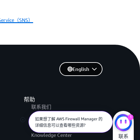
n Service（SNS）
vice（SQS）
English
帮助
联系我们
提交支持工单
1
如果想了解 AWS Firewall Manager 的
AWS re:Post
详细信息可以查看哪些资源?
Knowledge Center
联系
