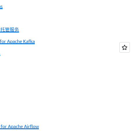
ms
马逊托管服务
or Apache Kafka
s
or Apache Airflow