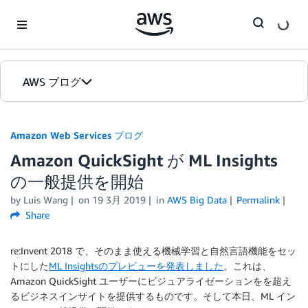
Skip to Main Content
AWS ブログ
ホーム
Amazon Web Services ブログ
Amazon QuickSight が ML Insights
カテゴリ
の一般提供を開始
エディション
by
Luis Wang
on
19 3月 2019
in
AWS Big Data
Permalink
Share
re:Invent 2018 で、そのまま使える機械学習と自然言語機能をセッ
トにした
ML Insightsのプレビューを発表しました
。これは、
Amazon QuickSight ユーザーにビジュアライゼーションをを超え
るビジネスインサイトを提供するものです。そして本日、ML イン