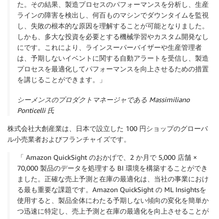
た。その結果、製造プロセスのパフォーマンスを分析し、生産
ラインの障害を検出し、何百ものマシンでダウンタイムを監視
し、失敗の根本的な原因を理解することが可能となりました。
しかも、多大な投資を必要とする機械学習やカスタム開発なし
にです。これにより、ラインスーパーバイザーや生産管理者
は、予期しないイベントに関する自動アラートを受信し、製造
プロセスを最適化してパフォーマンスを向上させるための措置
を講じることができます。」
シーメンスのプロダクトマネージャである Massimiliano
Ponticelli 氏
株式会社大創産業
は、日本で設立した 100 円ショップのグローバ
ル小売業者およびフランチャイズです。
「 Amazon QuickSight のおかげで、2 か月で 5,000 店舗 ×
70,000 製品のデータを処理する BI 環境を構築することができ
ました。正確な売上予測と在庫の最適化は、当社の事業におけ
る最も重要な課題です。Amazon QuickSight の ML Insightsを
使用すると、製品全体にわたる予期しない傾向の変化を簡単か
つ迅速に特定し、売上予測と在庫の最適化を向上させることが