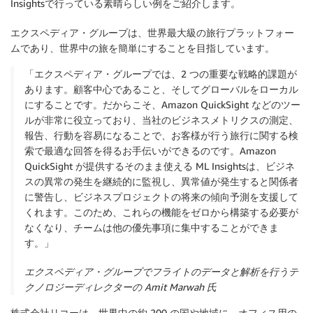
Insightsで行っている素晴らしい例をご紹介します。
エクスペディア・グループ
は、世界最大級の旅行プラットフォー
ムであり、世界中の旅を簡単にすることを目指しています。
「エクスペディア・グループでは、2 つの重要な戦略的課題が
あります。顧客中心であること、そしてグローバルをローカル
にすることです。だからこそ、Amazon QuickSight などのツー
ルが非常に役立っており、当社のビジネスメトリクスの測定、
報告、行動を容易になることで、お客様が行う旅行に関する検
索で最適な回答を得るお手伝いができるのです。Amazon
QuickSight が提供するそのまま使える ML Insightsは、ビジネ
スの異常の発生を継続的に監視し、異常値が発生すると関係者
に警告し、ビジネスプロジェクトの将来の傾向予測を支援して
くれます。このため、これらの機能をゼロから構築する必要が
なくなり、チームは他の優先事項に集中することができま
す。」
エクスペディア・グループでフライトのデータと解析を行うテ
クノロジーディレクターの Amit Marwah 氏
株式会社リコー
は、世界中の約 200 の国や地域に、オフィス用の