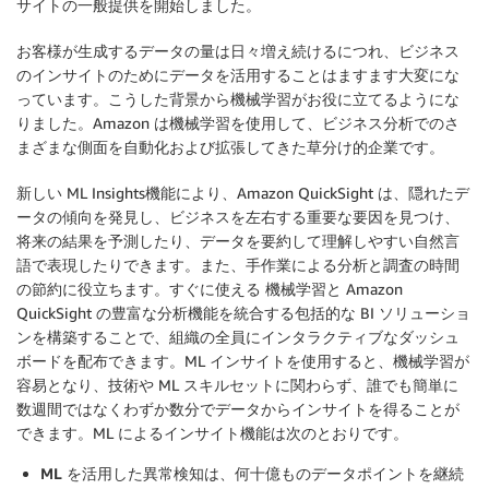
サイトの一般提供を開始しました。
お客様が生成するデータの量は日々増え続けるにつれ、ビジネス
のインサイトのためにデータを活用することはますます大変にな
っています。こうした背景から機械学習がお役に立てるようにな
りました。Amazon は機械学習を使用して、ビジネス分析でのさ
まざまな側面を自動化および拡張してきた草分け的企業です。
新しい ML Insights機能により、Amazon QuickSight は、隠れたデ
ータの傾向を発見し、ビジネスを左右する重要な要因を見つけ、
将来の結果を予測したり、データを要約して理解しやすい自然言
語で表現したりできます。また、手作業による分析と調査の時間
の節約に役立ちます。すぐに使える 機械学習と Amazon
QuickSight の豊富な分析機能を統合する包括的な BI ソリューショ
ンを構築することで、組織の全員にインタラクティブなダッシュ
ボードを配布できます。ML インサイトを使用すると、機械学習が
容易となり、技術や ML スキルセットに関わらず、誰でも簡単に
数週間ではなくわずか数分でデータからインサイトを得ることが
できます。ML によるインサイト機能は次のとおりです。
ML を活用した異常検知
は、何十億ものデータポイントを継続