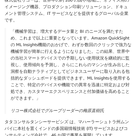
イメージング機器、プロダクション印刷ソリューション、ドキュ
メント管理システム、IT サービスなどを提供するグローバル企業
です。
「機械学習は、増大するデータ量と BI のニーズを満たすた
め、これまで以上に重要となっています。Amazon QuickSight
の ML Insights機能のおかげで、わずか数回のクリックで強力な
機械学習が簡単に行えるようになりました。この結果、世界中
の当社スマートデバイスでの予期しない使用状況を継続的に監
視し、使用傾向を予測し、さらにこれらのマシンが生み出した
洞察を自動ナラティブとしてビジネスユーザーに取り入れる包
括的なダッシュボードを提供できます。ML Insightsを使用する
ことで、特定のデバイスや機能での異常を迅速に特定および対
処でき、カスタマーエクスペリエンスと付加価値を高めること
ができます。」
リコー株式会社でグループリーダーの梅原直樹氏
タタコンサルタンシーサービシズ
は、マハーラーシュトラ州ムン
バイに本社を置くインドの多国籍情報技術 (IT) サービスおよびコ
ンサルティング会社で、46 か国で事業を展開しています。