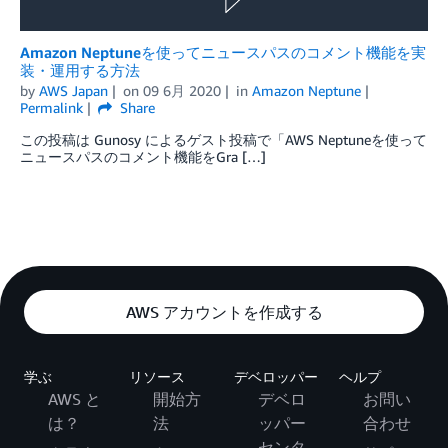
Amazon Neptuneを使ってニュースパスのコメント機能を実
装・運用する方法
by
AWS Japan
on
09 6月 2020
in
Amazon Neptune
Permalink
Share
この投稿は Gunosy によるゲスト投稿で「AWS Neptuneを使って
ニュースパスのコメント機能をGra […]
AWS アカウントを作成する
学ぶ
リソース
デベロッパー
ヘルプ
AWS と
開始方
デベロ
お問い
は？
法
ッパー
合わせ
センタ