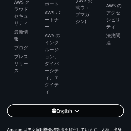
(AWS 公
AWS ク
ポート
AWS の
式ウェ
ラウド
AWS パ
アクセ
ブマガ
セキュ
ートナ
シビリ
ジン)
リティ
ー
ティ
最新情
AWS の
法務関
報
インク
連
ブログ
ルージ
プレス
ョン、
リリー
ダイバ
ス
ーシテ
ィ、エ
クイテ
ィ
English
Amazon は男女雇用機会均等法を順守しています。人種、出身