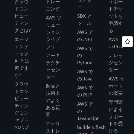
クラウ
トレー
サポー
ー
ドコン
ニング
トチケ
ピュー
SDK と
ットを
AWS ソ
ティン
ツール
申請す
リュー
グとは?
る
ション
AWS で
エージ
ライブ
の .NET
AWS
ェンテ
ラリ
re:Post
AWS で
ィック
アーキ
の
ナレッ
AI とは
テクチ
Python
ジセン
何です
ャセン
ター
AWS で
か?
ター
の Java
AWS サ
クラウ
製品と
ポート
AWS で
ドコン
技術上
の概要
の PHP
ピュー
のよく
専門家
AWS で
ティン
ある質
による
の
グコン
問
サポー
JavaScript
セプト
アナリ
トを受
のハブ
builders.flash
ストレ
ける