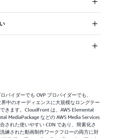
nt は、動画配信に超低レイテンシーのパフォーマン
超えるグローバルポイントオブプレゼンス、
トワークの容量、高度に最適化されたソフト
nt は、貴重なコンテンツの保護に役立つ機能を提供
い
CloudFront はアダプティブビットレー
理のサポート、ジオブロッキング、署名付
規模に配信します。多層キャッシング、接
などのコンテンツアクセス制御、
ラウンドフィル、プリフェッチ、接続の最
ティ (OAI)
nt には、動画ワークロードを開発するために必要な
能により、CloudFront はストリームを
S3 や AWS Elemental MediaStore、
ループットで再生し、すべてのデバイスで
aLive などの他の AWS のサービスとシームレスに
す。
います。CloudFront は
設定と、SDK、
、AWS Elemental は
(MEM)
ッパーおよび dev-ops ツールとの統合
、共同開発されたリスク評価および軽減計画
 は自動化されたワークフローで簡単にサポートで
ビュー (ORR)、毎週の ORR のアップデー
プロアクティブなセキュリティ、DDoS 保
、運用ランブック、イベント前の練習の実
 プロバイダーでも OVP プロバイダーでも、
軽減を提供して、注目の動画ストリームを
ベント当日のサポートをもって、メディア
ると、世界中のオーディエンスに大規模なロングテー
うにします。
ィとコンピューティングサービスにより、
よびデプロイのフェーズを通じてガイド付
。CloudFront は、AWS Elemental
エスト/レスポンスイベントによってトリガーされ
Amazon CloudFront や
tal MediaPackage などの AWS Media Services
可能になります。これらの構成ブロックを
された使いやすい CDN であり、簡素化さ
ニフェストトークン化、および発信元の選
サービス間で調整できます。MEM を使用す
洗練された動画制作ワークフローの両方に対
リケーションをパーソナライズします。
の容量を予約して、イベントの容量を確保できま