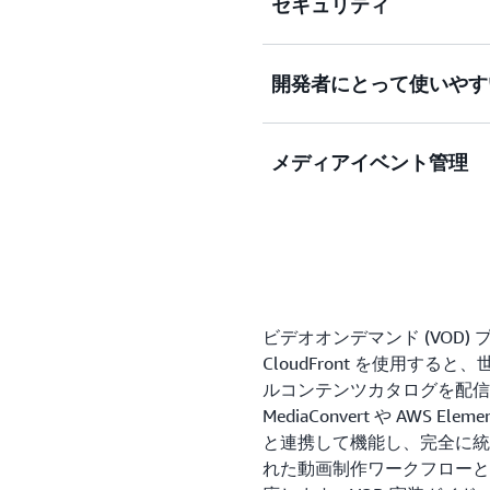
セキュリティ
Amazon CloudFro
スを提供します。700を
ペタビット/秒に近いネッ
Amazon CloudFro
開発者にとって使いやす
ウェアアーキテクチャにより、
します。暗号化と証明書管
トストリームを一貫して大
き URL や Cookie 
続の折りたたみ、バックグ
オリジンアクセスアイデンティ
Amazon CloudFro
メディアイベント管理
適化などの動画ワークロード機
を介した
統合と機能があります。Amazon 
高速に開始し、一貫したス
Amazon S3
MediaPackage、Medi
高品質の動画を配信できま
認証との統合がすべて含まれて
統合します。完全な API 
大規模なメディアイベントの場合
AWS Shield
AWS CloudFormation
Media Event Management 
および
テンプレート、その他のデベロ
を提供します。MEM は
AWS WAF
により、CloudFront
(RAMP)、初期の運用準備レ
ともシームレスに連携し、
きます。
ト、テスト計画の推奨事項
ビデオオンデマンド (VOD)
護、およびその他の攻撃の
Lambda@Edge
行、作戦指令室におけるイ
CloudFront を使用す
実行し、アクセスできるよ
のようなプログラマビリテ
アプリケーションの計画お
ルコンテンツカタログを配信できます
CloudFront のリク
きサポートを提供します。これは、
MediaConvert や AWS Elemen
る高度なエッジロジックが
AWS Media Services
と連携して機能し、完全に統合
使用して、認証、資格、マ
などの複数のメディア関連
れた動画制作ワークフローと
択を作成し、メディアアプ
ると、CloudFront 