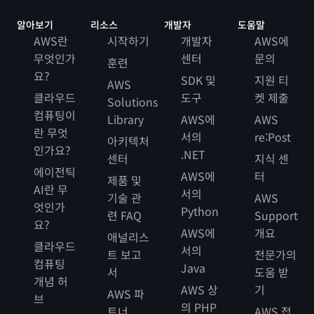
알아보기
리소스
개발자
도움말
AWS란
시작하기
개발자
AWS에
무엇인가
센터
문의
훈련
요?
SDK 및
지원 티
AWS
클라우드
도구
켓 제출
Solutions
컴퓨팅이
Library
AWS에
AWS
란 무엇
서의
re:Post
아키텍처
인가요?
.NET
센터
지식 센
에이전틱
AWS에
터
제품 및
AI란 무
서의
기술 관
AWS
엇인가
Python
련 FAQ
Support
요?
AWS에
개요
애널리스
클라우드
서의
트 보고
전문가의
컴퓨팅
Java
서
도움 받
개념 허
AWS 상
기
AWS 파
브
의 PHP
트너
AWS 접