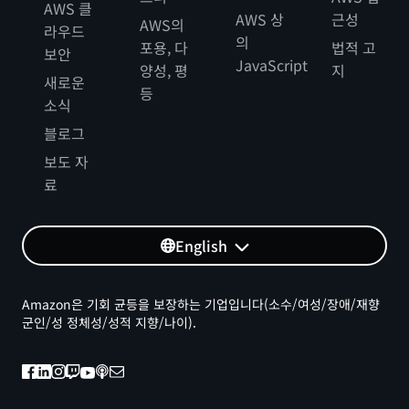
AWS 클
AWS 상
근성
AWS의
라우드
의
포용, 다
법적 고
보안
JavaScript
양성, 평
지
새로운
등
소식
블로그
보도 자
료
English
Amazon은 기회 균등을 보장하는 기업입니다(소수/여성/장애/재향
군인/성 정체성/성적 지향/나이).