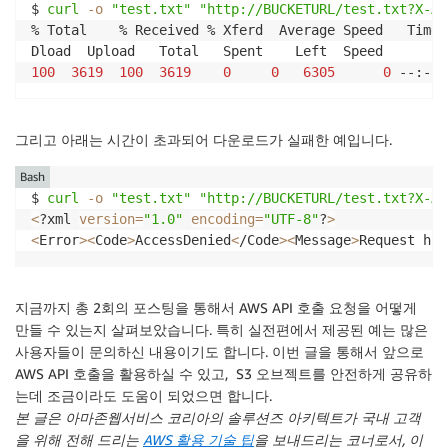
$ 
curl
-o
"test.txt"
"http://BUCKETURL/test.txt?X-Am
echo
"
${SIGNATURE
#
* }
"
% Total    % Received % Xferd  Average Speed   Time 
}
100
3619
100
3619
0
0
6305
0
 --:--:
getHexaHash
(
)
{
PAYLOAD
=
"
$@
"
HASH
=
$(
echo
-n
"
${PAYLOAD}
"
|
 openssl dgst 
-sha256
그리고 아래는 시간이 초과되어 다운로드가 실패한 예입니다.
echo
"
${HASH
#
* }
"
}
Bash
$ 
curl
-o
"test.txt"
"http://BUCKETURL/test.txt?X-Am
### Main ###
<
?xml 
version
=
"1.0"
encoding
=
"UTF-8"
?
>
if
[
-z
$AWS_DEFAULT_REGION
]
||
[
-z
$AWS_SECRET_AC
<
Error
>
<
Code
>
AccessDenied
<
/Code
>
<
Message
>
Request has
then
echo
"Please set 
$AWS_DEFAULT_REGION
, 
$AWS_SECRET_
exit
1
지금까지 총 2회의 포스팅을 통해서 AWS API 호출 요청을 어떻게
fi
만들 수 있는지 살펴보았습니다. 특히 실전편에서 제공된 예는 많은
SK
=
"
$AWS_SECRET_ACCESS_KEY
"
사용자들이 문의하신 내용이기도 합니다. 이번 글을 통해서 앞으로
AK
=
"
$AWS_ACCESS_KEY_ID
"
AWS API 호출을 활용하실 수 있고, S3 오브젝트를 안전하게 공유하
REGION
=
"
$AWS_DEFAULT_REGION
"
는데 조금이라도 도움이 되었으면 합니다.
[
$#
-ne
6
]
&&
exit
2
본 글은 아마존웹서비스 코리아의 솔루션즈 아키텍트가 국내 고객
을 위해 전해 드리는
AWS 활용 기술 팁
을 보내드리는 코너로서, 이