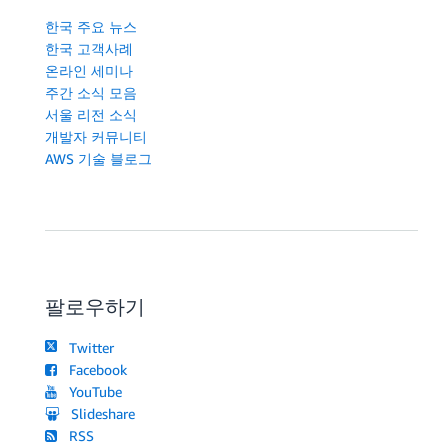
# step 1. Create a Canonical request
한국 주요 뉴스
AMZ_DATE
=
$(
date
-u
 +%Y%m%dT%H%M%SZ
)
한국 고객사례
DATESTAMP
=
$(
date
-u
 +%Y%m%d
)
온라인 세미나
AMZ_EXPIRES
=
$((
${EXPIRES}
*
60
))
# minute -> second
주간 소식 모음
서울 리전 소식
HTTPMETHOD
=
"GET"
개발자 커뮤니티
CANONICAL_URI
=
"/
${S3KEY}
"
AWS 기술 블로그
#
CANONICAL_HEADERS
=
"host:
${HOST}
\n
"
SIGNED_HEADERS
=
"host"
PAYLOAD_HASH
=
"UNSIGNED-PAYLOAD"
#
ALGORITHM
=
"AWS4-HMAC-SHA256"
CREDENTIAL_SCOPE
=
"
${DATESTAMP}
/
${REGION}
/
${SERVICENA
팔로우하기
#
CANONICAL_QUERYSTRING
=
"X-Amz-Algorithm=
${ALGORITHM}
"
Twitter
CANONICAL_QUERYSTRING
=
"
${CANONICAL_QUERYSTRING}
&X-Am
Facebook
CANONICAL_QUERYSTRING
=
"
${CANONICAL_QUERYSTRING}
&X-Am
YouTube
CANONICAL_QUERYSTRING
=
"
${CANONICAL_QUERYSTRING}
&X-Am
Slideshare
CANONICAL_QUERYSTRING
=
"
${CANONICAL_QUERYSTRING}
&X-Am
RSS
CANONICAL_REQUEST
=
"
${HTTPMETHOD}
\n
${CANONICAL_URI}
\n