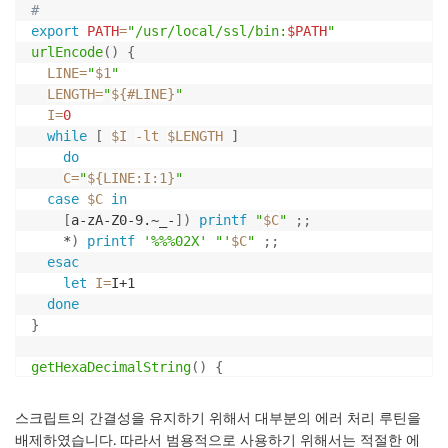
#
export
PATH
=
"/usr/local/ssl/bin:
$PATH
"
urlEncode
(
)
{
LINE
=
"
$1
"
LENGTH
=
"
${
#
LINE}
"
I
=
0
while
[
$I
-lt
$LENGTH
]
do
C
=
"
${LINE
:
I
:
1}
"
case
$C
in
[
a-zA-Z0-9.~_-
]
)
printf
"
$C
"
;
;
    *
)
printf
'%%%02X'
"'
$C
"
;
;
esac
let
I
=
I+1

done
}
getHexaDecimalString
(
)
{
read
 LINE

LENGTH
=
"
${
#
LINE}
"
스크립트의 간결성을 유지하기 위해서 대부분의 에러 처리 루틴을
I
=
0
배제하였습니다. 따라서 범용적으로 사용하기 위해서는 적절한 에