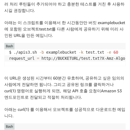
while
[
$I
-lt
$LENGTH
]
러 처리 루틴들이 추가되어야 하고 충분한 테스트를 거친 후 사용하
do
시길 권장합니다.
C
=
"
${LINE
:
I
:
1}
"
printf
'%2x'
"'
$C
"
아래는 이 스크립트를 이용해서 한 시간동안만 버킷 examplebucket
let
I
=
I+1

에 포함된 오브젝트test.txt를 다른 사람에게 공유하기 위해 미리 사
done
인된 URL을 만든 예입니다.
}
Bash
getSignatureKey
(
)
{
$ ./apis3.sh 
-b
 examplebucket 
-k
 test.txt 
-e
60
SECRET_KEY
=
$1
request_url 
=
 http://BUCKETURL/test.txt?X-Amz-Algori
DATESTAMP
=
$2
REGIONNAME
=
$3
SERVICENAME
=
$4
이 URL은 생성된 시간부터 60분간 유효하며, 공유하고 싶은 임의의
STRING_TO_SIGN
=
$5
사람에게 전달하면 됩니다. 그리고 공유된 링크를 클릭하거나
curl(1) 명령어로 실행하게 되면, 해당 API 호출 요청이Amazon S3
HEX_KEY
=
$(
echo
-n
"AWS4
${SECRET_KEY}
"
|
 getHexaDec
엔드포인트로 전달되고 적절히 처리됩니다.
HEX_KEY
=
$(
echo
-n
"
${DATESTAMP}
"
|
 openssl dgst 
-s
HEX_KEY
=
$(
echo
-n
"
${REGIONNAME}
"
|
 openssl dgst 
-
아래는 curl(1) 를 이용해서 오브젝트를 성공적으로 다운로드한 예입
HEX_KEY
=
$(
echo
-n
"
${SERVICENAME}
"
|
 openssl dgst 
니다.
SIGNING_KEY
=
$(
echo
-n
"aws4_request"
|
 openssl dgs
Bash
SIGNATURE
=
$(
echo
-en
"
${STRING_TO_SIGN}
"
|
 openssl