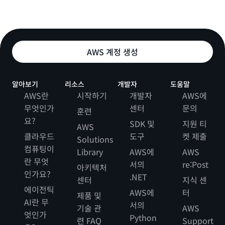
# step 2. String To Sign
STRING_TO_SIGN
=
"
${ALGORITHM}
\n
${AMZ_DATE}
\n
${CREDENT
AWS 계정 생성
# step 3. Signature

SIGNATURE="
$(
getSignatureKey $SK $DATESTAMP $REGION 
# step 4.  Create a request URL

알아보기
리소스
개발자
도움말
CANONICAL_QUERYSTRING="
${CANONICAL_QUERYSTRING}
&
X-Am
AWS란
시작하기
개발자
AWS에
무엇인가
센터
문의
훈련
echo "
request_url 
=
${ENDPOINT}
/
${S3KEY}
?
${CANONICAL
요?
SDK 및
지원 티
AWS
클라우드
도구
켓 제출
Solutions
컴퓨팅이
Library
AWS에
AWS
란 무엇
서의
re:Post
아키텍처
인가요?
.NET
센터
지식 센
에이전틱
AWS에
터
제품 및
AI란 무
서의
기술 관
AWS
엇인가
Python
련 FAQ
Support