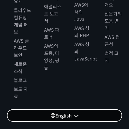
요?
AWS에
개요
애널리스
클라우드
서의
트 보고
전문가의
컴퓨팅
Java
서
도움 받
개념 허
AWS 상
기
AWS 파
브
의 PHP
트너
AWS 접
AWS 클
AWS 상
근성
AWS의
라우드
의
포용, 다
법적 고
보안
JavaScript
양성, 평
지
새로운
등
소식
블로그
보도 자
료
English