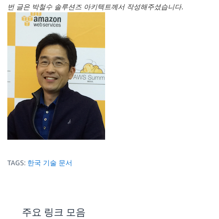
while
getopts
":b:k:e:"
 OPT
;
do
번 글은 박철수 솔루션즈 아키텍트께서 작성해주셨습니다.
case
$OPT
in
        b
)
BUCKET
=
$OPTARG
;
;
        k
)
S3KEY
=
$OPTARG
;
;
        e
)
EXPIRES
=
$OPTARG
;
;
       *
)
echo
"Invalid option: -
$OPTARG
"
>
&2
exit
3
;
;
esac
TAGS:
한국 기술 문서
done
SERVICENAME
=
"s3"
HOST
=
"
${BUCKET}
.
${SERVICENAME}
.amazonaws.com"
ENDPOINT
주요 링크 모음
=
"http://
${BUCKET}
.
${SERVICENAME}
.amazonaws.