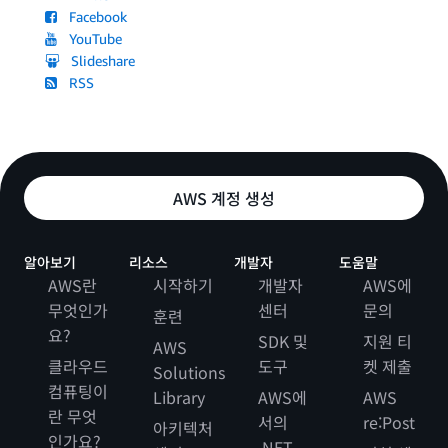
Facebook
YouTube
Slideshare
RSS
AWS 계정 생성
알아보기
리소스
개발자
도움말
AWS란
시작하기
개발자
AWS에
무엇인가
센터
문의
훈련
요?
SDK 및
지원 티
AWS
클라우드
도구
켓 제출
Solutions
컴퓨팅이
Library
AWS에
AWS
란 무엇
서의
re:Post
아키텍처
인가요?
.NET