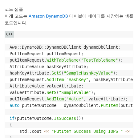
코드 샘플
아래 코드는
Amazon DynamoDB
테이블에 데이터를 저장하는 샘플
코드입니다.
C++
Aws
::
DynamoDB
::
DynamoDBClient dynamoDbClient
;
PutItemRequest putItemRequest
;
putItemRequest
.
WithTableName
(
"TestTableName"
)
;
AttributeValue hashKeyAttribute
;
hashKeyAttribute
.
SetS
(
"SampleHashKeyValue"
)
;
putItemRequest
.
AddItem
(
"HashKey"
,
 hashKeyAttribute
)
;
AttributeValue valueAttribute
;
valueAttribute
.
SetS
(
"SampleValue"
)
;
putItemRequest
.
AddItem
(
"Value"
,
 valueAttribute
)
;
auto
 putItemOutcome 
=
 dynamoDbClient
.
PutItem
(
putItem
if
(
putItemOutcome
.
IsSuccess
(
)
)
{
    std
::
cout 
<<
"PutItem Success Using IOPS "
<<
 pu
}