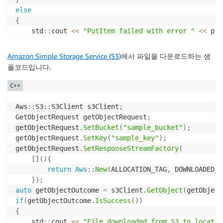
else
{
    std
::
cout 
<<
"PutItem failed with error "
<<
 put
}
Amazon Simple Storage Service (S3)
에서 파일을 다운로드하는 샘
플코드입니다.
C++
Aws
::
S3
::
S3Client s3Client
;
GetObjectRequest getObjectRequest
;
getObjectRequest
.
SetBucket
(
"sample_bucket"
)
;
getObjectRequest
.
SetKey
(
"sample_key"
)
;
getObjectRequest
.
SetResponseStreamFactory
(
[
]
(
)
{
return
Aws
::
New
(
ALLOCATION_TAG
,
 DOWNLOADED_F
}
)
;
auto
 getObjectOutcome 
=
 s3Client
.
GetObject
(
getObject
if
(
getObjectOutcome
.
IsSuccess
(
)
)
{
    std
::
cout 
<<
"File downloaded from S3 to locatio