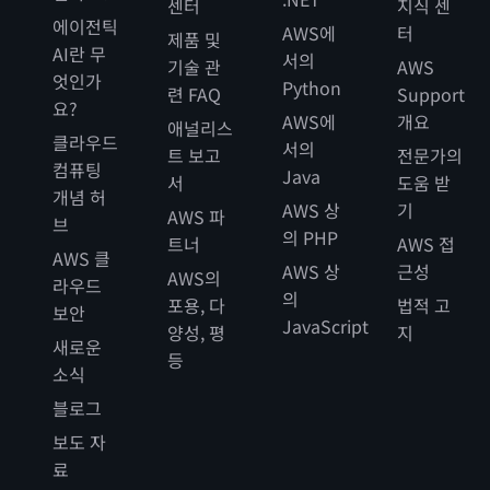
센터
지식 센
에이전틱
AWS에
터
제품 및
AI란 무
서의
기술 관
AWS
엇인가
Python
련 FAQ
Support
요?
AWS에
개요
애널리스
클라우드
서의
트 보고
전문가의
컴퓨팅
Java
서
도움 받
개념 허
AWS 상
기
AWS 파
브
의 PHP
트너
AWS 접
AWS 클
AWS 상
근성
AWS의
라우드
의
포용, 다
법적 고
보안
JavaScript
양성, 평
지
새로운
등
소식
블로그
보도 자
료