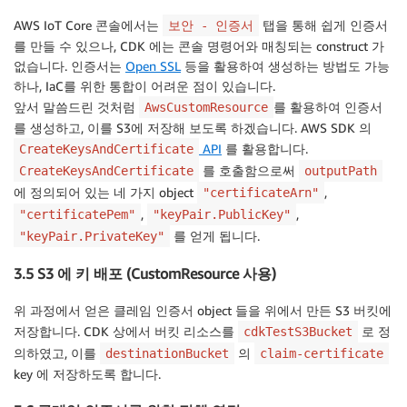
AWS IoT Core 콘솔에서는
탭을 통해 쉽게 인증서
보안 - 인증서
를 만들 수 있으나, CDK 에는 콘솔 명령어와 매칭되는 construct 가
없습니다. 인증서는
Open SSL
등을 활용하여 생성하는 방법도 가능
하나, IaC를 위한 통합이 어려운 점이 있습니다.
앞서 말씀드린 것처럼
를 활용하여 인증서
AwsCustomResource
를 생성하고, 이를 S3에 저장해 보도록 하겠습니다. AWS SDK 의
API
를 활용합니다.
CreateKeysAndCertificate
를 호출함으로써
CreateKeysAndCertificate
outputPath
에 정의되어 있는 네 가지 object
,
"certificateArn"
,
,
"certificatePem"
"keyPair.PublicKey"
를 얻게 됩니다.
"keyPair.PrivateKey"
3.5 S3 에 키 배포 (CustomResource 사용)
위 과정에서 얻은 클레임 인증서 object 들을 위에서 만든 S3 버킷에
저장합니다. CDK 상에서 버킷 리소스를
로 정
cdkTestS3Bucket
의하였고, 이를
의
destinationBucket
claim-certificate
key 에 저장하도록 합니다.