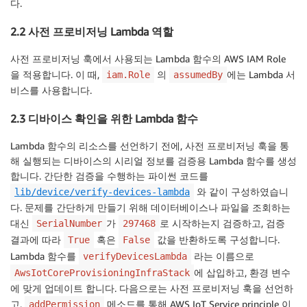
다.
2.2 사전 프로비저닝 Lambda 역할
사전 프로비저닝 훅에서 사용되는 Lambda 함수의 AWS IAM Role
을 적용합니다. 이 때,
의
에는 Lambda 서
iam.Role
assumedBy
비스를 사용합니다.
2.3 디바이스 확인을 위한 Lambda 함수
Lambda 함수의 리소스를 선언하기 전에, 사전 프로비저닝 훅을 통
해 실행되는 디바이스의 시리얼 정보를 검증용 Lambda 함수를 생성
합니다. 간단한 검증을 수행하는 파이썬 코드를
와 같이 구성하였습니
lib/device/verify-devices-lambda
다. 문제를 간단하게 만들기 위해 데이터베이스나 파일을 조회하는
대신
가
로 시작하는지 검증하고, 검증
SerialNumber
297468
결과에 따라
혹은
값을 반환하도록 구성합니다.
True
False
Lambda 함수를
라는 이름으로
verifyDevicesLambda
에 삽입하고, 환경 변수
AwsIotCoreProvisioningInfraStack
에 맞게 업데이트 합니다. 다음으로는 사전 프로비저닝 훅을 선언하
고,
메소드를 통해 AWS IoT Service principle 이
addPermission