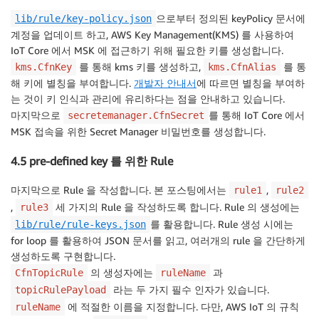
으로부터 정의된 keyPolicy 문서에
lib/rule/key-policy.json
계정을 업데이트 하고, AWS Key Management(KMS) 를 사용하여
IoT Core 에서 MSK 에 접근하기 위해 필요한 키를 생성합니다.
를 통해 kms 키를 생성하고,
를 통
kms.CfnKey
kms.CfnAlias
해 키에 별칭을 부여합니다.
개발자 안내서
에 따르면 별칭을 부여하
는 것이 키 인식과 관리에 유리하다는 점을 안내하고 있습니다.
마지막으로
를 통해 IoT Core 에서
secretemanager.CfnSecret
MSK 접속을 위한 Secret Manager 비밀번호를 생성합니다.
4.5 pre-defined key 를 위한 Rule
마지막으로 Rule 을 작성합니다. 본 포스팅에서는
,
rule1
rule2
,
세 가지의 Rule 을 작성하도록 합니다. Rule 의 생성에는
rule3
를 활용합니다. Rule 생성 시에는
lib/rule/rule-keys.json
for loop 를 활용하여 JSON 문서를 읽고, 여러개의 rule 을 간단하게
생성하도록 구현합니다.
의 생성자에는
과
CfnTopicRule
ruleName
라는 두 가지 필수 인자가 있습니다.
topicRulePayload
에 적절한 이름을 지정합니다. 다만, AWS IoT 의 규칙
ruleName