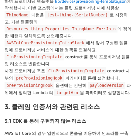
하여 프로비저닝 템플릿을
lib/device/provisioning-template.json
에
작성합니다. 이번 포스팅에서는 플릿 프로비저닝 시에 사용할
패턴을
로 지정하
ThingName
test-thing-{SerialNumber}
고, 기본 템플릿의
에 정의
Resources.thing.Properties.ThingName.Fn::Join
한 패턴과 일치하도록 선언해줍니다.
에서 앞서 구성된 템플
AWSIotCoreProvisioningInfraStack
릿에 프로비저닝 서비스에 대한 정책을 연결하고,
construct 를 통해 프로비저닝 템플
CfnProvisioningTemplate
릿 리소스로 변환합니다.
사전 프로비저닝 훅은
construct 내
CfnProvisioningTemplate
부의
파라미터를 통해 설정합니다.
preProvisioningHook
옵션에는 간단히
과
preProvisioningHook
payloadVersion
위에서 정의한 Lambda 의
을 파라미터로 설정합니다.
targetArn
3. 클레임 인증서와 관련된 리소스
3.1 CDK 를 통해 구현되지 않는 리소스
AWS IoT Core 의 경우 일반적으로 콘솔을 이용하여 인프라를 구축