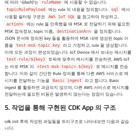
에 따라 ‘-(dash)’는
에 사용할 수 없습니다.
ruleName
에는 rule 의 내용을 정의합니다.
에서
topicRulePayload
sql
사용할 필터링 구문은
을 참고하여 작성하고,
AWS IoT SQL
에는 rule 을 만족했을 때 MSK 로 전달하기 위해 필요한
actions
MSK 접속정보, topic 이름,
을 정의합니다.
destinationArn
JSON 문서에 정의된 key 들을 활용하여 MSK 내에 생성된 topic 이
름을
라고 가정하고, rule 을 생성합니다.
test-msk-topic.key
이제 모든 과정이 완성되었습니다. IoT Device 에서 보내는 메시지를
토픽에 맞추어 메시지를 전송하면, AWS IoT
test-rule/${key}
는 바로 MSK 의
로 메시지를 전송
<test-msk-topic>.${key}
합니다. 이와 같이 간단한 Rule 정의를 통해 다른 AWS 서비스로 메
시지를 전달하는 기능을
라고 합니다. Basic
Basic ingest
ingest 를 활용하면 과금되지 않으며, 다른 AWS 서비스로 메시지를
전달하는데 필요한 비용은 발생하지 않는다는 장점이 있습니다.
5. 작업을 통해 구현된 CDK App 의 구조
cdk init 후에 작성된 파일들을 트리구조로 나타내보면 다음과 같습
니다.