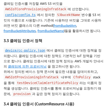
클레임 인증서를 저장할 AWS S3 버킷을
에 선언합니다.
AWSIoTCoreProvisioningInfraStack
에서 정의한
변수를 S3 버
config/config.ts
S3bucektName
킷의 이름으로 사용합니다. 기존에 사용하던 버킷을 그대로 사용하
려면 버킷 클래스의 다른 method(
fromBucketArn
,
fromBucketAttributes
,
fromBucketName
)들을 활용하시면 됩니다.
3.3 클레임 인증서 정책
에서 클레임 인증서에 대한 정책을 정
device/cc-policy.json
의합니다. 클레임 인증서에 대한 정책도 기본적인 IoT 정책을 기반
으로 합니다. 클레임 인증서에 대한 정책 정의는 AWS 개발자 안내서
의
클레임에 의한 프로비저닝
을 참고하시면 됩니다.
위에서 정의된 베이스 정책 문서에 필요한 내용을 업데이트하고,
내부에
stack
AWSIotProvisioningInfraStack
CfnPolicy
을 통해
라는 이름의 정
testDeviceClaimCertificatePolicy
책을 생성합니다. 클레임 인증서를 통해 프로비저닝을 요청하기 때
문에,
과 같은 정책 정의가 필요합니다.
provision
3.4 클레임 인증서 (CustomResource 사용)