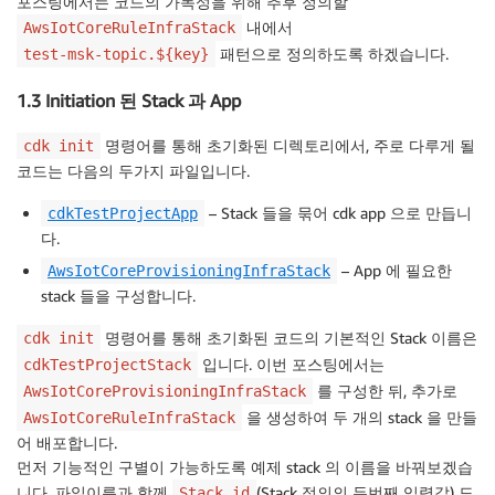
포스팅에서는 코드의 가독성을 위해 추후 정의할
내에서
AwsIotCoreRuleInfraStack
패턴으로 정의하도록 하겠습니다.
test-msk-topic.${key}
1.3 Initiation 된 Stack 과 App
명령어를 통해 초기화된 디렉토리에서, 주로 다루게 될
cdk init
코드는 다음의 두가지 파일입니다.
– Stack 들을 묶어 cdk app 으로 만듭니
cdkTestProjectApp
다.
– App 에 필요한
AwsIotCoreProvisioningInfraStack
stack 들을 구성합니다.
명령어를 통해 초기화된 코드의 기본적인 Stack 이름은
cdk init
입니다. 이번 포스팅에서는
cdkTestProjectStack
를 구성한 뒤, 추가로
AwsIotCoreProvisioningInfraStack
을 생성하여 두 개의 stack 을 만들
AwsIotCoreRuleInfraStack
어 배포합니다.
먼저 기능적인 구별이 가능하도록 예제 stack 의 이름을 바꿔보겠습
니다. 파일이름과 함께
(Stack 정의의 두번째 입력값) 도
Stack id