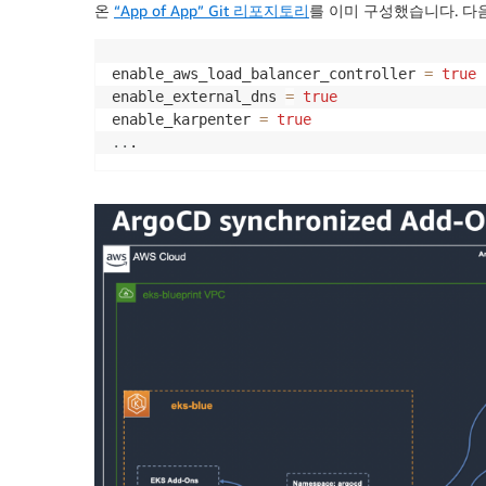
온
“App of App” Git 리포지토리
를 이미 구성했습니다. 다
enable_aws_load_balancer_controller 
=
true
enable_external_dns 
=
true
enable_karpenter 
=
true
..
. 