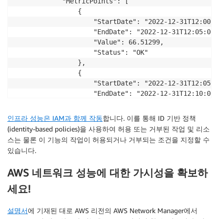
            "MetricPoints": [

                {

                    "StartDate": "2022-12-31T12:00:0
                    "EndDate": "2022-12-31T12:05:00+0
                    "Value": 66.51299,

                    "Status": "OK"

                },

                {

                    "StartDate": "2022-12-31T12:05:0
                    "EndDate": "2022-12-31T12:10:00+0
                    "Value": 66.49199,

                    "Status": "OK"

인프라 성능은 IAM과 함께 작동
합니다. 이를 통해 ID 기반 정책
                },

(identity-based policies)을 사용하여 허용 또는 거부된 작업 및 리소
                {

스는 물론 이 기능의 작업이 허용되거나 거부되는 조건을 지정할 수
                    "StartDate": "2022-12-31T12:10:0
있습니다.
                    "EndDate": "2022-12-31T12:15:00+0
                    "Value": 66.455986,

AWS 네트워크 성능에 대한 가시성을 확보하
                    "Status": "OK"

                }

세요!
            ]

        }

설명서
에 기재된 대로 AWS 리전의 AWS Network Manager에서
    ]