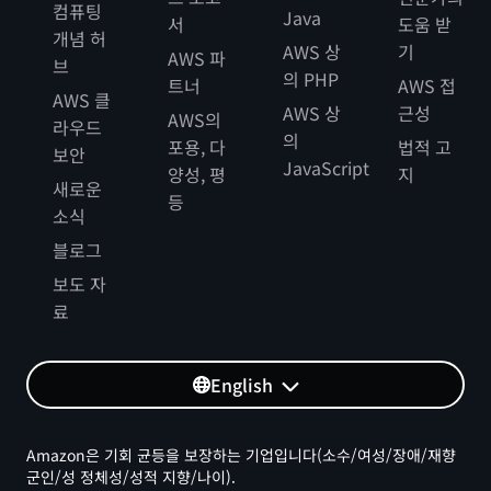
컴퓨팅
Java
서
도움 받
개념 허
AWS 상
기
AWS 파
브
의 PHP
트너
AWS 접
AWS 클
AWS 상
근성
AWS의
라우드
의
포용, 다
법적 고
보안
JavaScript
양성, 평
지
새로운
등
소식
블로그
보도 자
료
English
Amazon은 기회 균등을 보장하는 기업입니다(소수/여성/장애/재향
군인/성 정체성/성적 지향/나이).