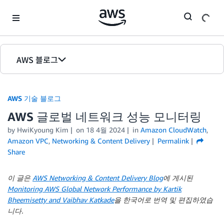
Skip to Main Content
AWS 블로그
홈
AWS 기술 블로그
에디션
AWS 글로벌 네트워크 성능 모니터링
by HwiKyoung Kim
on
18 4월 2024
in
Amazon CloudWatch
,
Amazon VPC
,
Networking & Content Delivery
Permalink
Share
이 글은
AWS Networking & Content Delivery Blog
에 게시된
Monitoring AWS Global Network Performance by Kartik
Bheemisetty and Vaibhav Katkade
을 한국어로 번역 및 편집하였습
니다.