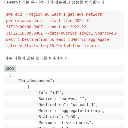
us-east-1 라는 두 리전 간의 네트워크 성능을 쿼리합니다.
aws ec2 --region eu-west-1 get-aws-network-
performance-data --start-time 2022-12-
31T12:00:00.000Z --end-time 2022-12-
31T12:10:00.000Z --data-queries Id=id1,Source=eu-
west-1,Destination=us-east-1,Metric=aggregate-
latency,Statistic=p50,Period=five-minutes
이는 다음과 같은 결과를 반환합니다.
JSON
{

    "DataResponses": [

        {

            "Id": "id1",

            "Source": "eu-west-1",

            "Destination": "us-east-1",

            "Metric": "aggregate-latency",

            "Statistic": "p50",

            "Period": "five-minutes",
