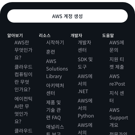
AWS 계정 생성
알아보기
리소스
개발자
도움말
AWS란
시작하기
개발자
AWS에
무엇인가
센터
문의
훈련
요?
SDK 및
지원 티
AWS
클라우드
도구
켓 제출
Solutions
컴퓨팅이
Library
AWS에
AWS
란 무엇
서의
re:Post
아키텍처
인가요?
.NET
센터
지식 센
에이전틱
AWS에
터
제품 및
AI란 무
서의
기술 관
AWS
엇인가
Python
련 FAQ
Support
요?
AWS에
개요
애널리스
클라우드
서의
트 보고
전문가의