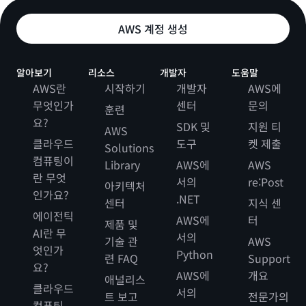
AWS 계정 생성
알아보기
리소스
개발자
도움말
AWS란
시작하기
개발자
AWS에
무엇인가
센터
문의
훈련
요?
SDK 및
지원 티
AWS
클라우드
도구
켓 제출
Solutions
컴퓨팅이
Library
AWS에
AWS
란 무엇
서의
re:Post
아키텍처
인가요?
.NET
센터
지식 센
에이전틱
AWS에
터
제품 및
AI란 무
서의
기술 관
AWS
엇인가
Python
련 FAQ
Support
요?
AWS에
개요
애널리스
클라우드
서의
트 보고
전문가의
컴퓨팅