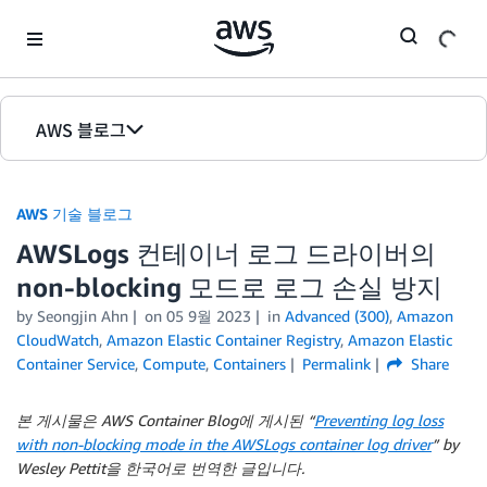
Skip to Main Content
AWS 블로그
홈
AWS 기술 블로그
에디션
AWSLogs 컨테이너 로그 드라이버의
non-blocking 모드로 로그 손실 방지
by Seongjin Ahn
on
05 9월 2023
in
Advanced (300)
,
Amazon
CloudWatch
,
Amazon Elastic Container Registry
,
Amazon Elastic
Container Service
,
Compute
,
Containers
Permalink
Share
본
게시물은
AWS Container Blog
에
게시된
“
Preventing log loss
with non-blocking mode in the AWSLogs container log driver
” by
Wesley Pettit
을
한국어로
번역한
글입니다
.