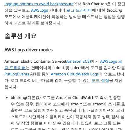
logging options to avoid backpressure
에서 Rob Charlton은 이 장단
점을 살펴보고
AWSLogs
컨테이너
로그 드라이버
에 대한
blocking
모드에서 애플리케이션이 작동하는 방식을 테스트하는 방법을 설명
하며 테스트 결과를 보여줍니다.
솔루션 개요
AWS Logs driver modes
Amazon Elastic Container Service(
Amazon ECS)
에서
AWSLogs 로
깅 드라이버
는 컨테이너의 stdout 및 stderr에서 로그를 캡처한 다음
PutLogEvents
API를 통해
Amazon CloudWatch Logs
에 업로드합니
다. 로그 드라이버는 다음과 같이 구성할 수 있는
모드 설정
을 지원
합니다:
blocking(기본값): 로그를 Amazon CloudWatch로 즉시 전송할
수 없는 경우, 컨테이너 코드에서
stdou
t 또는
stder
r에 쓰기를 호
출하면 코드 실행이 차단되고 중단됩니다. 애플리케이션의 로깅
스레드가 차단되어 애플리케이션이 작동하지 않고 상태 검사 실
패 및 작업 종료로 이어질 수 있습니다. 필요한 로그 그룹 또는
로그 스트림을 만들 수 없는 경우 컨테이너 시작이 실패합니다.