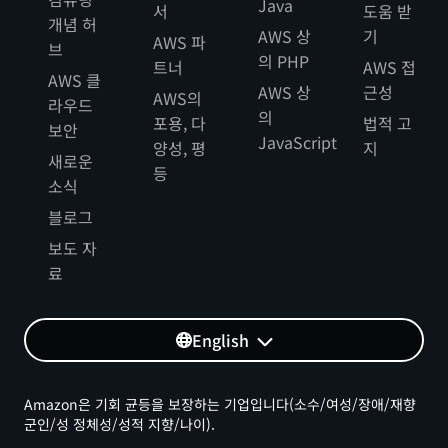
Java
서
도움 받
개념 허
AWS 상
기
AWS 파
브
의 PHP
트너
AWS 접
AWS 클
AWS 상
근성
AWS의
라우드
의
포용, 다
법적 고
보안
JavaScript
양성, 평
지
새로운
등
소식
블로그
보도 자
료
English
Amazon은 기회 균등을 보장하는 기업입니다(소수/여성/장애/재향
군인/성 정체성/성적 지향/나이).