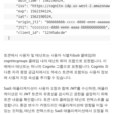
    "auth_time": 1562190524, 

    "iss": "https://cognito-idp.us-west-2.amazonaws.
    "exp": 1562194124, 

    "iat": 1562190524, 

    "origin_jti": "bbbbbbbbb-cccc-dddd-eeee-aaaaaaaaa
    "jti": "cccccccc-dddd-eeee-aaaa-bbbbbbbbbbbb", 

    "client_id": "12345abcde" 

}
토큰에서 사용자 및 테넌트는 사용자 식별자(sub 클레임)와
cognito:groups 클레임 내의 테넌트 ID의 조합으로 표현됩니다. 이
예에서 테넌트는 하나의 Cognito 그룹으로 표현됩니다. Cognito 외
다른 자격 증명 공급자에서도 액세스 토큰에 포함되는 사용자 정보
에 사용자 지정 속성을 추가할 수 있습니다.
SaaS 애플리케이션이 사용자 요청과 함께 JWT를 수신하면, 애플리
케이션은 이 JWT 토큰의 유효성을 검사하고 권한을 결정하기 위해
토큰 내용을 확인합니다. 토큰 내의 클레임은 테넌트 컨텍스트를 설
정합니다. 환경 변수가 커맨드라인 애플리케이션에 영향을 미칠 수
있는 것처럼, 테넌트 컨텍스트는 SaaS 애플리케이션에서 요청을 처