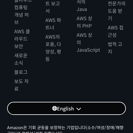
서의
트 보고
전문가의
컴퓨팅
Java
서
도움 받
개념 허
AWS 상
기
AWS 파
브
의 PHP
트너
AWS 접
AWS 클
AWS 상
근성
AWS의
라우드
의
포용, 다
법적 고
보안
JavaScript
양성, 평
지
새로운
등
소식
블로그
보도 자
료
English
Amazon은 기회 균등을 보장하는 기업입니다(소수/여성/장애/재향