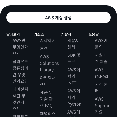
AWS 계정 생성
알아보기
리소스
개발자
도움말
AWS란
시작하기
개발자
AWS에
무엇인가
센터
문의
훈련
요?
SDK 및
지원 티
AWS
클라우드
도구
켓 제출
Solutions
컴퓨팅이
Library
AWS에
AWS
란 무엇
서의
re:Post
아키텍처
인가요?
.NET
센터
지식 센
에이전틱
AWS에
터
제품 및
AI란 무
서의
기술 관
AWS
엇인가
Python
련 FAQ
Support
요?
AWS에
개요
애널리스
클라우드