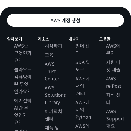
AWS 계정 생성
알아보기
리소스
개발자
도움말
AWS란
시작하기
빌더 센
AWS에
무엇인가
터
문의
교육
요?
SDK 및
지원 티
AWS
클라우드
도구
켓 제출
Trust
컴퓨팅이
Center
AWS에
AWS
란 무엇
서의
re:Post
AWS
인가요?
.NET
Solutions
지식 센
에이전틱
Library
AWS에
터
AI란 무
서의
아키텍처
AWS
엇인가
Python
센터
Support
요?
AWS에
개요
제품 및