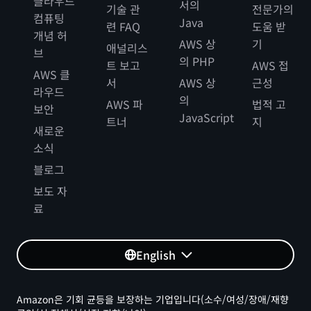
클라우드
서의
기술 관
전문가의
컴퓨팅
Java
련 FAQ
도움 받
개념 허
AWS 상
기
애널리스
브
의 PHP
트 보고
AWS 접
AWS 클
서
AWS 상
근성
라우드
의
AWS 파
법적 고
보안
JavaScript
트너
지
새로운
소식
블로그
보도 자
료
English
Amazon은 기회 균등을 보장하는 기업입니다(소수/여성/장애/재향