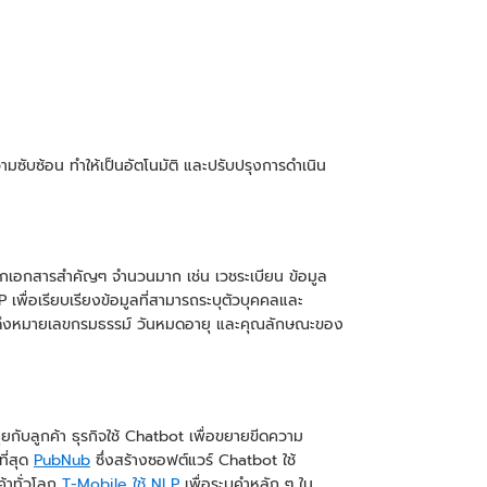
มซับซ้อน ทำให้เป็นอัตโนมัติ และปรับปรุงการดำเนิน
กเอกสารสำคัญๆ จำนวนมาก เช่น เวชระเบียน ข้อมูล
เพื่อเรียบเรียงข้อมูลที่สามารถระบุตัวบุคคลและ
ภัยดึงหมายเลขกรมธรรม์ วันหมดอายุ และคุณลักษณะของ
ยกับลูกค้า ธุรกิจใช้ Chatbot เพื่อขยายขีดความ
ี่สุด
PubNub
ซึ่งสร้างซอฟต์แวร์ Chatbot ใช้
้าทั่วโลก
T-Mobile ใช้ NLP
เพื่อระบุคำหลัก ๆ ใน