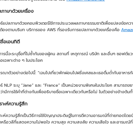
ภาษาด้วยเครื่อง
ร์แปลภาษาด้วยคอมพิวเตอร์ใช้การประมวลผลภาษาธรรมชาติเพื่อแปลงข้อความห
ต้องตามบริบท บริการของ AWS ที่รองรับการแปลภาษาด้วยเครื่องคือ
Amazo
้ชื่อเอนทิตี
รนี้จะระบุชื่อที่ไม่ซ้ำกันของผู้คน สถานที่ เหตุการณ์ บริษัท และอื่นๆ ซอฟต์แว
ื่อเฉพาะต่าง ๆ ในประโยค
ณาตัวอย่างต่อไปนี้: “เจนไปเที่ยวพักผ่อนไปฝรั่งเศสและเธอดื่มด่ำกับอาหารท้
ร์ NLP ระบุ “Jane” และ “France” เป็นหน่วยงานพิเศษในประโยค สามารถขยา
่ามีการใช้คำที่ต่างกันเพื่ออธิบายชื่อเฉพาะเดียวกันหรือไม่ ในตัวอย่างข้างต้นทั
ราะห์ความรู้สึก
าะห์ความรู้สึกเป็นวิธีการใช้ปัญญาประดิษฐ์ในการตีความอารมณ์ที่ถ่ายทอดโดยข
ำหรือวลีที่แสดงความไม่พอใจ ความสุข ความสงสัย ความเสียใจ และอารมณ์ที่ซ่