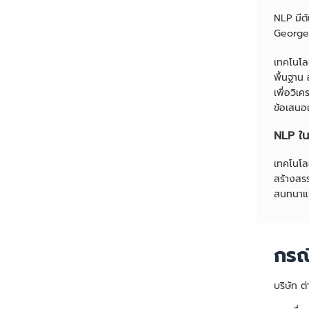
NLP มีต้
Georget
เทคโนโล
พื้นฐาน
เพื่อวิเ
ข้อเสนอ
NLP ใน
เทคโนโล
สร้างสร
สนทนาแบ
กรณ
บริษัท 