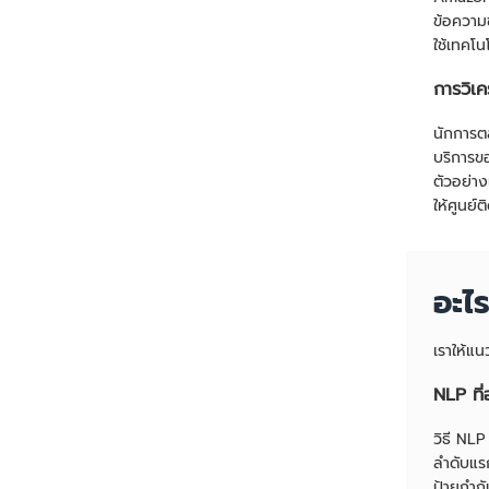
ข้อความ
ใช้เทคโน
การวิเค
นักการต
บริการข
ตัวอย่าง
ให้ศูนย์
อะไ
เราให้แ
NLP ที่
วิธี NLP
ลำดับแรก
ป้ายกำก