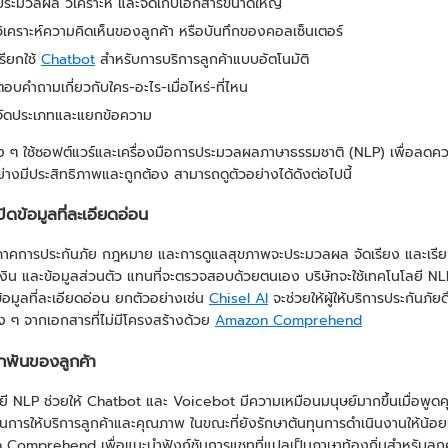
อประมวลผล วิเคราะห์ และจัดเก็บเอกสารขนาดใหญ่
อวิเคราะห์ความคิดเห็นของลูกค้า หรือบันทึกของคอลเซ็นเตอร์
เรียกใช้
Chatbot
สำหรับการบริการลูกค้าแบบอัตโนมัติ
อตอบคำถามเกี่ยวกับใคร-อะไร-เมื่อไหร่-ที่ไหน
อจัดประเภทและแยกข้อความ
าง ๆ ใช้ซอฟต์แวร์และเครื่องมือการประมวลผลภาษาธรรมชาติ (NLP) เพื่อลดควา
่างมีประสิทธิภาพและถูกต้อง สามารถดูตัวอย่างได้ดังต่อไปนี้
ดข้อมูลที่ละเอียดอ่อน
นภาคการประกันภัย กฎหมาย และการดูแลสุขภาพจะประมวลผล จัดเรียง และเรีย
ิน และข้อมูลส่วนตัว แทนที่จะตรวจสอบด้วยตนเอง บริษัทจะใช้เทคโนโลยี NLP 
อมูลที่ละเอียดอ่อน ยกตัวอย่างเช่น
Chisel AI
จะช่วยให้ผู้ให้บริการประกัน
าง ๆ จากเอกสารที่ไม่มีโครงสร้างด้วย
Amazon Comprehend
กพันของลูกค้า
ี NLP ช่วยให้ Chatbot และ Voicebot มีความเหมือนมนุษย์มากขึ้นเมื่อพูดคุ
นการให้บริการลูกค้าและคุณภาพ ในขณะที่ยังรักษาต้นทุนการดำเนินงานให้น้อยท
Comprehend เพื่อแนะนำฟังก์ชันการแชทที่แปลเป็นภาษาท้องถิ่นสำหรับลูกค