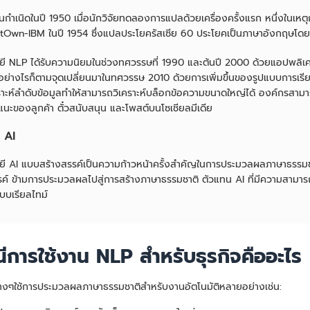
นกำเนิดในปี 1950 เมื่อนักวิจัยทดลองการแปลด้วยเครื่องครั้งแรก หนึ่งในเหตุ
Own-IBM ในปี 1954 ซึ่งแปลประโยครัสเซีย 60 ประโยคเป็นภาษาอังกฤษโดยอ
ยี NLP ได้รับความนิยมในช่วงทศวรรษที่ 1990 และต้นปี 2000 ด้วยแอปพ
 อย่างไรก็ตามจุดเปลี่ยนมาในทศวรรษ 2010 ด้วยการเพิ่มขึ้นของรูปแบบการเรีย
คราะห์ลำดับข้อมูลทำให้สามารถวิเคราะห์บล็อกข้อความขนาดใหญ่ได้ องค์กรสามารถ
แนะของลูกค้า ตั๋วสนับสนุน และโพสต์บนโซเชียลมีเดีย
 AI
ยี AI แบบสร้างสรรค์เป็นความก้าวหน้าครั้งสำคัญในการประมวลผลภาษาธรรม
รค์ ข้ามการประมวลผลไปสู่การสร้างภาษาธรรมชาติ ตัวแทน AI ที่มีความสามา
บเรียลไทม์
ีการใช้งาน NLP สำหรับธุรกิจคืออะไร
ต่างๆใช้การประมวลผลภาษาธรรมชาติสำหรับงานอัตโนมัติหลายอย่างเช่น: