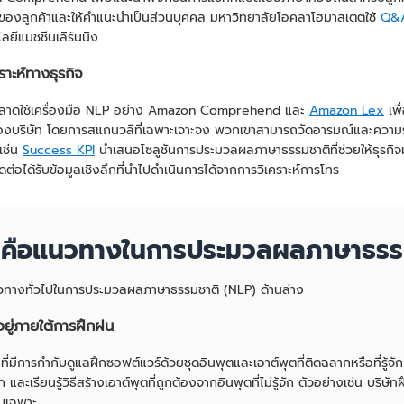
ของลูกค้าและให้คำแนะนำเป็นส่วนบุคคล มหาวิทยาลัยโอคลาโฮมาสเตตใช้
Q&A 
โลยีแมชชีนเลิร์นนิง
ราะห์ทางธุรกิจ
ลาดใช้เครื่องมือ NLP อย่าง Amazon Comprehend และ
Amazon Lex
เพื
องบริษัท โดยการสแกนวลีที่เฉพาะเจาะจง พวกเขาสามารถวัดอารมณ์และความรู้
เช่น
Success KPI
นำเสนอโซลูชันการประมวลผลภาษาธรรมชาติที่ช่วยให้ธุรกิจมุ
ติดต่อได้รับข้อมูลเชิงลึกที่นำไปดำเนินการได้จากการวิเคราะห์การโทร
รคือแนวทางในการประมวลผลภาษาธรร
นวทางทั่วไปในการประมวลผลภาษาธรรมชาติ (NLP) ด้านล่าง
อยู่ภายใต้การฝึกฝน
 ที่มีการกำกับดูแลฝึกซอฟต์แวร์ด้วยชุดอินพุตและเอาต์พุตที่ติดฉลากหรือที่รู้
 และเรียนรู้วิธีสร้างเอาต์พุตที่ถูกต้องจากอินพุตที่ไม่รู้จัก ตัวอย่างเช่น บร
ับเฉพาะ