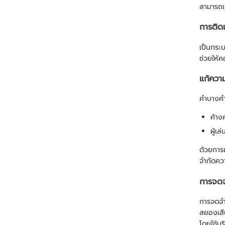
สามารถเ
การติด
เป็นกระ
ช่วยให้ค
แก้ควา
คำบางคำอ
ค้าง
ผู้เ
ด้วยการ
จำกัดคว
การจดจ
การจดจำ
สยองเสี
โดยใช้บ