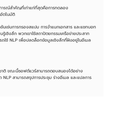
การณ์สำคัญที่เก่าแก่ที่สุดคือการทดลอง
ัตโนมัติ
ลิเคชันเช่นการกรองสแปม การจำแนกเอกสาร และแชทบอท
นรู้เชิงลึก พวกเขาใช้สถาปัตยกรรมเครือข่ายประสาท
ใช้ NLP เพื่อปลดล็อกข้อมูลเชิงลึกที่ฝังอยู่ในอีเมล
ชาติ ขณะนี้ซอฟต์แวร์สามารถตอบสนองได้อย่าง
รถ NLP สามารถสรุปการประชุม ร่างอีเมล และแปลการ