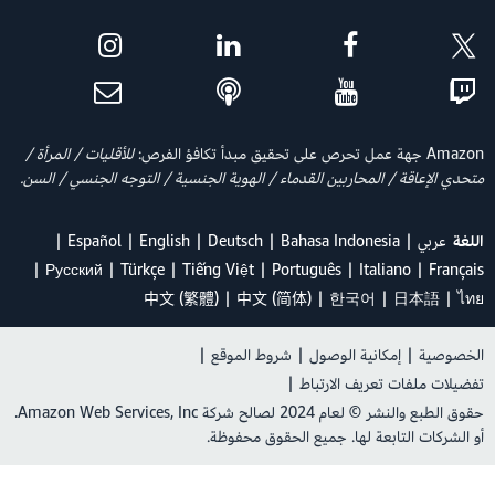
Amazon جهة عمل تحرص على تحقيق مبدأ تكافؤ الفرص:
للأقليات / المرأة /
متحدي الإعاقة / المحاربين القدماء / الهوية الجنسية / التوجه الجنسي / السن.
اللغة
عربي
Bahasa Indonesia
Deutsch
English
Español
Ρусский
Türkçe
Tiếng Việt
Português
Italiano
Français
中文 (繁體)
中文 (简体)
한국어
日本語
ไทย
الخصوصية
|
إمكانية الوصول
|
شروط الموقع
|
تفضيلات ملفات تعريف الارتباط
|
حقوق الطبع والنشر © لعام 2024 لصالح شركة Amazon Web Services, Inc.
أو الشركات التابعة لها. جميع الحقوق محفوظة.