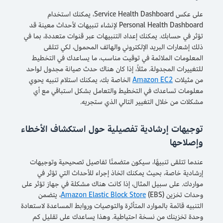
على عكس Service Health Dashboard، يمكنك استخدام
Personal Health Dashboard لإنشاء تنبيهات لأحداث معينة قد
تؤثر في حسابك. يمكنك إعداد التنبيهات عبر قنوات متعددة، بما في
ذلك إشعارات البريد الإلكتروني والهاتف المحمول، لكي تتلقى
المعلومات الملائمة في توقيت مناسب، ما يساعدك في التخطيط
للتغييرات المجدولة. مثلاً، إذا كان هناك حدث صيانة مجدول لواحد
من مثيلات
Amazon EC2
الخاصة بك، يمكنك استلام تنبيه يحوي
معلومات تساعدك في التخطيط والتعامل بشكل استباقي مع أي
مشكلات من خلال التغيير التالي الذي ستجريه.
توجيهات إرشادية تفصيلية حول استكشاف الأخطاء
وإصلاحها
عندما تتلقى تنبيهًا، سيكون متضمنًا تفاصيل تصحيحية وتوجيهات
إرشادية خاصة، بحيث يمكنك اتخاذ إجراء للأحداث التي تؤثر في
مواردك. على سبيل المثال، إذا كانت هناك مشكلة في جهاز تؤثر على
وحدات تخزين
Amazon Elastic Block Store
(EBS)، يتضمن
التنبيه قائمة بالموارد المتأثرة والتوصيات وروابط المساعدة لاستعادة
وحدة تخزينك من نسخة احتياطية. وهذا يساعدك على تقليل كم