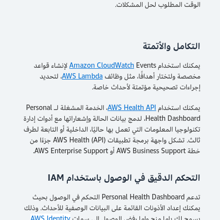
الوقت المطلوب لحل المشكلات.
التكامل والأتمتة
يمكنك استخدام
Amazon CloudWatch
Events لإنشاء قواعد
مخصصة ولتختار أهدافًا، مثل وظائف
AWS Lambda
، لتحديد
إجراءات تصحيحية مؤتمتة لأحداث خاصة.
يمكنك استخدام
AWS Health API
، الخدمة المشغلة لـ Personal
Health Dashboard، لدمج بيانات الحالة وإشعاراتها مع أدوات إدارة
تكنولوجيا المعلومات التي تعمل بها حاليًا، الداخلية أو التابعة لطرف
ثالث. تشكل واجهة برمجة تطبيقات (API) AWS Health جزءًا من
خطة AWS Business Support أو AWS Enterprise Support.
التحكم الدقيق في الوصول باستخدام IAM
تدعم Personal Health Dashboard التحكم في الوصول بحيث
يمكنك إعداد الأذونات القائمة على البيانات الوصفية للأحداث. وذلك
يسمح لك بإما منح وإما رفض الوصول إلى سمات
AWS Identity