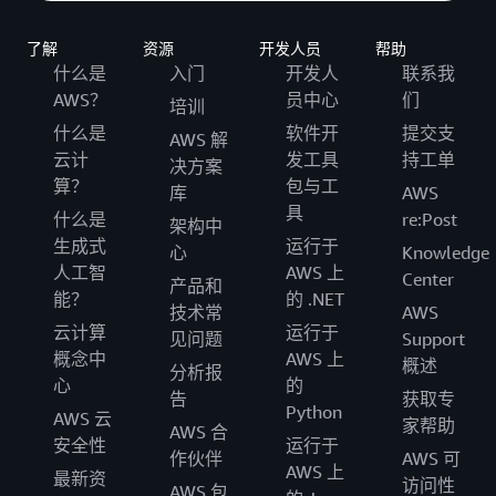
了解
资源
开发人员
帮助
什么是
入门
开发人
联系我
AWS？
员中心
们
培训
什么是
软件开
提交支
AWS 解
云计
发工具
持工单
决方案
算？
包与工
库
AWS
具
什么是
re:Post
架构中
生成式
运行于
心
Knowledge
人工智
AWS 上
Center
产品和
能？
的 .NET
技术常
AWS
云计算
运行于
见问题
Support
概念中
AWS 上
概述
分析报
心
的
告
获取专
Python
AWS 云
家帮助
AWS 合
安全性
运行于
作伙伴
AWS 可
AWS 上
最新资
访问性
AWS 包