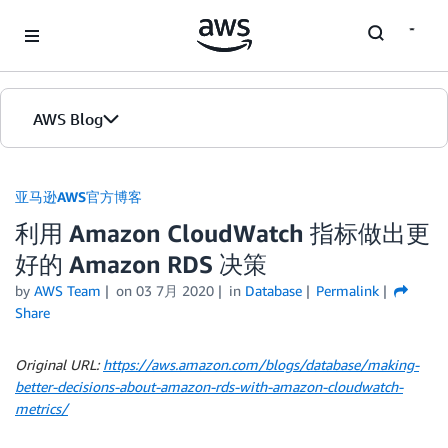
Skip to Main Content
AWS Blog
首页
亚马逊AWS官方博客
利用 Amazon CloudWatch 指标做出更
版本
好的 Amazon RDS 决策
by
AWS Team
on
03 7月 2020
in
Database
Permalink
Share
Original URL:
https://aws.amazon.com/blogs/database/making-
better-decisions-about-amazon-rds-with-amazon-cloudwatch-
metrics/