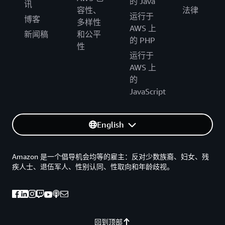
的 Java
讯
容性、
法律
运行于
博客
多样性
AWS 上
新闻稿
和公平
的 PHP
性
运行于
AWS 上
的
JavaScript
English
Amazon 是一个倡导机会均等的雇主：反对少数族裔、妇女、残
疾人士、退伍军人、性别认同、性取向和年龄歧视。
回到顶部