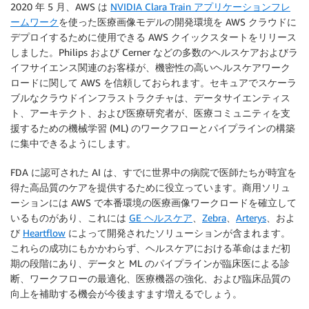
2020 年 5 月、AWS は
NVIDIA Clara Train アプリケーションフレ
ームワーク
を使った医療画像モデルの開発環境を AWS クラウドに
デプロイするために使用できる AWS クイックスタートをリリース
しました。Philips および Cerner などの多数のヘルスケアおよびラ
イフサイエンス関連のお客様が、機密性の高いヘルスケアワーク
ロードに関して AWS を信頼しておられます。セキュアでスケーラ
ブルなクラウドインフラストラクチャは、データサイエンティス
ト、アーキテクト、および医療研究者が、医療コミュニティを支
援するための機械学習 (ML) のワークフローとパイプラインの構築
に集中できるようにします。
FDA に認可された AI は、すでに世界中の病院で医師たちが時宜を
得た高品質のケアを提供するために役立っています。商用ソリュ
ーションには AWS で本番環境の医療画像ワークロードを確立して
いるものがあり、これには
GE ヘルスケア
、
Zebra
、
Arterys
、およ
び
Heartflow
によって開発されたソリューションが含まれます。
これらの成功にもかかわらず、ヘルスケアにおける革命はまだ初
期の段階にあり、データと ML のパイプラインが臨床医による診
断、ワークフローの最適化、医療機器の強化、および臨床品質の
向上を補助する機会が今後ますます増えるでしょう。