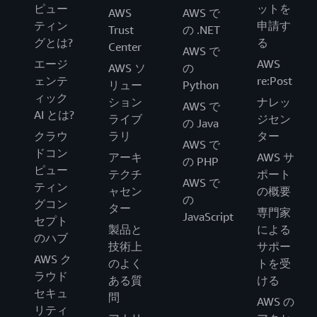
ピュー
ットを
AWS
AWS で
ティン
申請す
Trust
の .NET
グとは?
る
Center
AWS で
エージ
AWS
AWS ソ
の
ェンテ
re:Post
リュー
Python
ィック
ション
ナレッ
AWS で
AI とは?
ライブ
ジセン
の Java
クラウ
ラリ
ター
AWS で
ドコン
アーキ
AWS サ
の PHP
ピュー
テクチ
ポート
AWS で
ティン
ャセン
の概要
の
グコン
ター
専門家
JavaScript
セプト
製品と
による
のハブ
技術上
サポー
AWS ク
のよく
トを受
ラウド
ある質
ける
セキュ
問
AWS の
リティ