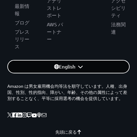
アナリ
アクセ
最新情
ストレ
シビリ
報
ポート
ティ
ブログ
AWS パ
法務関
プレス
ートナ
連
リリー
ー
ス
English
Amazon は男女雇用機会均等法を順守しています。人種、出身
国、性別、性的指向、障がい、年齢、その他の属性によって差
別することなく、平等に採用選考の機会を提供しています。
先頭に戻る