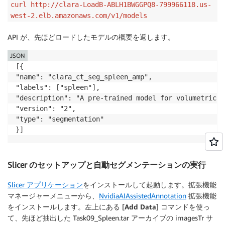
curl http://clara-LoadB-ABLH1BWGGPQ8-799966118.us-
west-2.elb.amazonaws.com/v1/models
API が、先ほどロードしたモデルの概要を返します。
JSON
[{

"name": "clara_ct_seg_spleen_amp",

"labels": ["spleen"],

"description": "A pre-trained model for volumetric (
"version": "2",

"type": "segmentation"

}]
Slicer のセットアップと自動セグメンテーションの実行
Slicer アプリケーション
をインストールして起動します。拡張機能
マネージャーメニューから、
NvidiaAIAssistedAnnotation
拡張機能
をインストールします。左上にある [
Add Data
] コマンドを使っ
て、先ほど抽出した Task09_Spleen.tar アーカイブの imagesTr サ