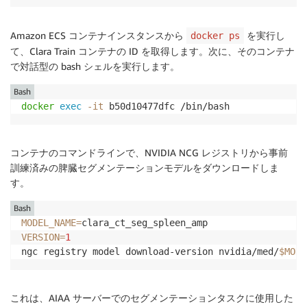
Amazon ECS コンテナインスタンスから
を実行し
docker ps
て、Clara Train コンテナの ID を取得します。次に、そのコンテナ
で対話型の bash シェルを実行します。
Bash
docker
exec
-it
 b50d10477dfc /bin/bash
コンテナのコマンドラインで、NVIDIA NCG レジストリから事前
訓練済みの脾臓セグメンテーションモデルをダウンロードしま
す。
Bash
MODEL_NAME
=
VERSION
=
1
ngc registry model download-version nvidia/med/
$MODE
これは、AIAA サーバーでのセグメンテーションタスクに使用した