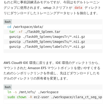
ものと同じ事前訓練済みモデルですが、今回はモデルトレーニン
グジョブに使用されます。setup スクリプトが
ディレクト
data
リにダウンロードしたトレーニングデータセットを抽出します。
Bash
cd
 /workspace/data/ 

tar
-xf
 ./Task09_Spleen.tar

 gunzip ./Task09_Spleen/imagesTr/*.nii.gz

 gunzip ./Task09_Spleen/imagesTs/*.nii.gz

 gunzip ./Task09_Spleen/labelsTr/*.nii.gz
AWS Cloud9 IDE 環境に戻ります。IDE 環境のディレクトリから、
マウントされた Amazon EFS マウントポイントを使いやすくする
ためのシンボリックリンクを作成し、先ほどダウンロードしたモ
デルのディレクトリの所有者を変更します。
Bash
ln
-s
sudo
chown
-R
 ec2-user ./workspace/clara_ct_seg_sple