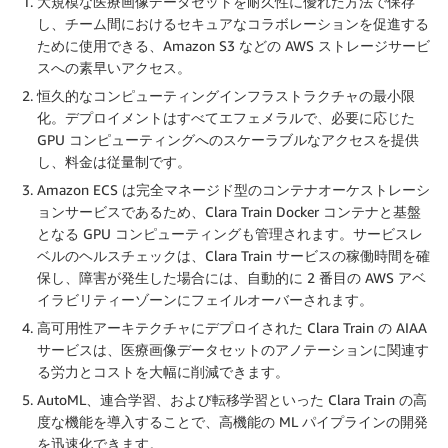
大規模な医療画像データセットを耐久性に優れた方法で保存
し、チーム間におけるセキュアなコラボレーションを促進する
ために使用できる、Amazon S3 などの AWS ストレージサービ
スへの素早いアクセス。
恒久的なコンピューティングインフラストラクチャの最小限
化。デプロイメントはすべてエフェメラルで、必要に応じた
GPU コンピューティングへのスケーラブルなアクセスを提供
し、料金は従量制です。
Amazon ECS は完全マネージド型のコンテナオーケストレーシ
ョンサービスであるため、Clara Train Docker コンテナと基盤
となる GPU コンピューティングも管理されます。サービスレ
ベルのヘルスチェックは、Clara Train サービスの稼働時間を確
保し、障害が発生した場合には、自動的に 2 番目の AWS アベ
イラビリティーゾーンにフェイルオーバーされます。
高可用性アーキテクチャにデプロイされた Clara Train の AIAA
サービスは、医療画像データセットのアノテーションに関連す
る労力とコストを大幅に削減できます。
AutoML、連合学習、および転移学習といった Clara Train の高
度な機能を導入することで、高機能の ML パイプラインの開発
を迅速化できます。