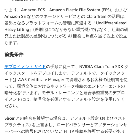
つまり、Amazon ECS、Amazon Elastic File System (EFS)、および
Amazon S3 などのマネージドサービスとの Clara Train の活用は、
基盤となるプラットフォームの管理に関連する「Undifferentiated
Heavy Lifting」(差別化につながらない重労働) ではなく、組織の研
究または製品の差別化につながる AI 開発に焦点を当てる上で役立
ちます。
前提条件
デプロイメントガイド
の手順に従って、NVIDIA Clara Train SDK ク
イックスタートをデプロイします。デフォルトで、クイックスタ
ートは AWS Certificate Manager で管理されるお客様の証明書を使
って、環境全体におけるネットワーク接続のエンドツーエンドの
暗号化を行います。モデルトレーニングと連合学習重視のデプロ
イメントには、暗号化を必須とするデフォルト設定を使用してく
ださい。
Slicer との統合を希望する場合は、デフォルト設定 (およびベスト
プラクティス) を上書きし、ロードバランサーとアノテーションサ
ーバーへの暗号化されていない HTTP 接続を許可する必要があり