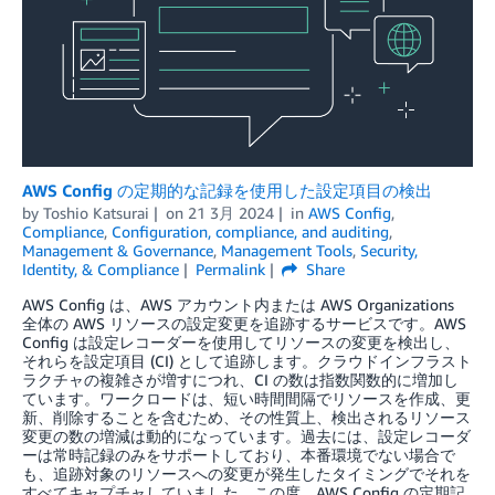
AWS Config の定期的な記録を使用した設定項目の検出
by
Toshio Katsurai
on
21 3月 2024
in
AWS Config
,
Compliance
,
Configuration, compliance, and auditing
,
Management & Governance
,
Management Tools
,
Security,
Identity, & Compliance
Permalink
Share
AWS Config は、AWS アカウント内または AWS Organizations
全体の AWS リソースの設定変更を追跡するサービスです。AWS
Config は設定レコーダーを使用してリソースの変更を検出し、
それらを設定項目 (CI) として追跡します。クラウドインフラスト
ラクチャの複雑さが増すにつれ、CI の数は指数関数的に増加し
ています。ワークロードは、短い時間間隔でリソースを作成、更
新、削除することを含むため、その性質上、検出されるリソース
変更の数の増減は動的になっています。過去には、設定レコーダ
ーは常時記録のみをサポートしており、本番環境でない場合で
も、追跡対象のリソースへの変更が発生したタイミングでそれを
すべてキャプチャしていました。この度、AWS Config の定期記