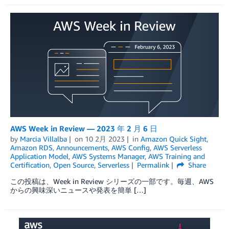
AWS Week in Review — 2023 年 2 月 6 日
by
Marcia Villalba
on
10 2月 2023
in
Amazon Quick Sight
,
Amazon RDS
,
Announcements
,
AWS Config
,
AWS Serverless
Application Model
,
AWS Systems Manager
,
AWS Training and
Certification
,
Open Source
,
Serverless
Permalink
Share
この投稿は、Week in Review シリーズの一部です。毎週、AWS
からの興味深いニュースや発表を簡単 […]