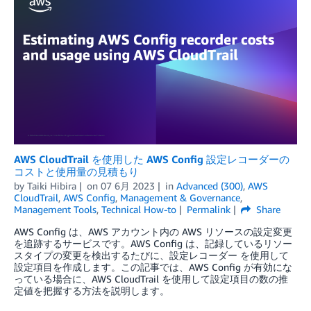
AWS CloudTrail を使用した AWS Config 設定レコーダーの
コストと使用量の見積もり
by
Taiki Hibira
on
07 6月 2023
in
Advanced (300)
,
AWS
CloudTrail
,
AWS Config
,
Management & Governance
,
Management Tools
,
Technical How-to
Permalink
Share
AWS Config は、AWS アカウント内の AWS リソースの設定変更
を追跡するサービスです。AWS Config は、記録しているリソー
スタイプの変更を検出するたびに、設定レコーダー を使用して
設定項目を作成します。この記事では、AWS Config が有効にな
っている場合に、AWS CloudTrail を使用して設定項目の数の推
定値を把握する方法を説明します。