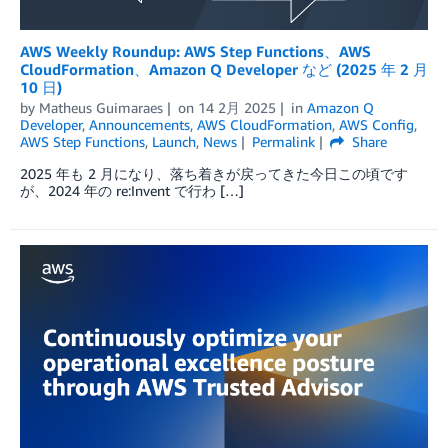
AWS Weekly Roundup: AWS Step Functions、AWS
CloudFormation、Amazon Q Developer など (2025 年 2 月
10 日)
by
Matheus Guimaraes
on
14 2月 2025
in
Amazon Q
Developer
,
Announcements
,
AWS CloudFormation
,
AWS Config
,
AWS Step Functions
,
Launch
,
News
Permalink
Share
2025 年も 2 月になり、落ち着きが戻ってきた今日この頃です
が、2024 年の re:Invent で行わ […]