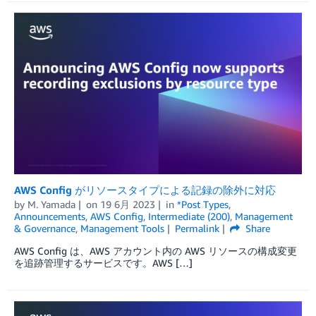
AWS Config がリソースタイプによる記録の除外に対応
by
M. Yamada
on
19 6月 2023
in
*Post Types
,
Announcements
,
AWS Config
,
Intermediate (200)
,
Management
& Governance
,
Management Tools
Permalink
Share
AWS Config は、AWS アカウント内の AWS リソースの構成変更
を追跡管理するサービスです。AWS […]