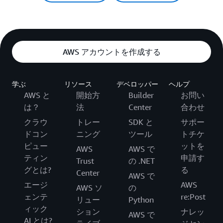
AWS アカウントを作成する
学ぶ
リソース
デベロッパー
ヘルプ
AWS と
開始方
Builder
お問い
は？
法
Center
合わせ
クラウ
トレー
SDK と
サポー
ドコン
ニング
ツール
トチケ
ピュー
ットを
AWS
AWS で
ティン
申請す
Trust
の .NET
グとは?
る
Center
AWS で
エージ
AWS
AWS ソ
の
ェンテ
re:Post
リュー
Python
ィック
ション
ナレッ
AWS で
AI とは?