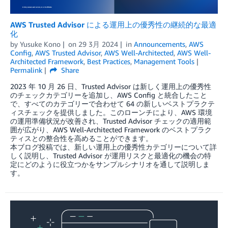
AWS Trusted Advisor による運用上の優秀性の継続的な最適
化
by
Yusuke Kono
on
29 3月 2024
in
Announcements
,
AWS
Config
,
AWS Trusted Advisor
,
AWS Well-Architected
,
AWS Well-
Architected Framework
,
Best Practices
,
Management Tools
Permalink
Share
2023 年 10 月 26 日、Trusted Advisor は新しく運用上の優秀性
のチェックカテゴリーを追加し、AWS Config と統合したこと
で、すべてのカテゴリーで合わせて 64 の新しいベストプラクテ
ィスチェックを提供しました。このローンチにより、AWS 環境
の運用準備状況が改善され、Trusted Advisor チェックの適用範
囲が広がり、AWS Well-Architected Framework のベストプラク
ティスとの整合性を高めることができます。
本ブログ投稿では、新しい運用上の優秀性カテゴリーについて詳
しく説明し、Trusted Advisor が運用リスクと最適化の機会の特
定にどのように役立つかをサンプルシナリオを通して説明しま
す。