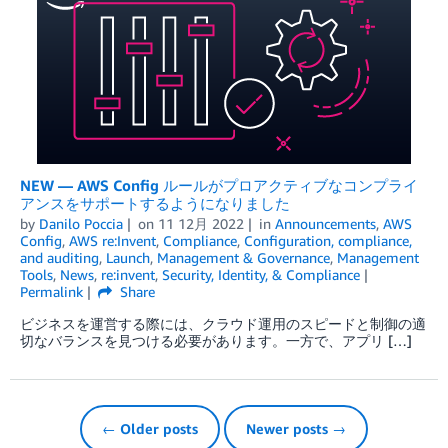
NEW — AWS Config ルールがプロアクティブなコンプライ
アンスをサポートするようになりました
by
Danilo Poccia
on
11 12月 2022
in
Announcements
,
AWS
Config
,
AWS re:Invent
,
Compliance
,
Configuration, compliance,
and auditing
,
Launch
,
Management & Governance
,
Management
Tools
,
News
,
re:invent
,
Security, Identity, & Compliance
Permalink
Share
ビジネスを運営する際には、クラウド運用のスピードと制御の適
切なバランスを見つける必要があります。一方で、アプリ […]
← Older posts
Newer posts →