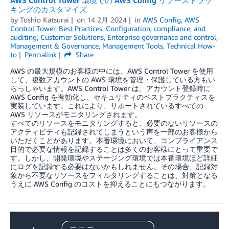
AWS Control Tower 環境での AWS Config リソーストラッ
キングのカスタマイズ
by
Toshio Katsurai
on
14 2月 2024
in
AWS Config
,
AWS
Control Tower
,
Best Practices
,
Configuration, compliance, and
auditing
,
Customer Solutions
,
Enterprise governance and control
,
Management & Governance
,
Management Tools
,
Technical How-
to
Permalink
Share
AWS の最大規模のお客様の中には、AWS Control Tower を使用
して、複数アカウントの AWS 環境を管理・保護している方もい
らっしゃいます。AWS Control Tower は、アカウント登録時に
AWS Config を有効化し、セキュリティのベストプラクティスを
実装しています。これにより、サポートされているすべての
AWS リソースがモニタリングされます。
すべてのリソースをモニタリングすると、必要のないリソースの
アクティビティも記録されてしまうという声を一部のお客様から
いただくことがあります。本番環境において、コンプライアンス
目的で必要な情報を記録することは多くのお客様にとって重要で
す。しかし、開発環境やステージング環境では本番環境ほど詳細
にログを記録する必要はないかもしれません。その場合、記録対
象から不要なリソースをフィルタリングすることは、対策となる
うえに AWS Config のコストを抑えることにもつながります。