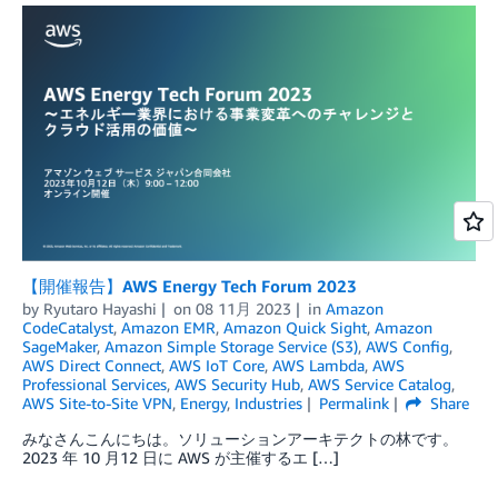
【開催報告】AWS Energy Tech Forum 2023
by
Ryutaro Hayashi
on
08 11月 2023
in
Amazon
CodeCatalyst
,
Amazon EMR
,
Amazon Quick Sight
,
Amazon
SageMaker
,
Amazon Simple Storage Service (S3)
,
AWS Config
,
AWS Direct Connect
,
AWS IoT Core
,
AWS Lambda
,
AWS
Professional Services
,
AWS Security Hub
,
AWS Service Catalog
,
AWS Site-to-Site VPN
,
Energy
,
Industries
Permalink
Share
みなさんこんにちは。ソリューションアーキテクトの林です。
2023 年 10 月12 日に AWS が主催するエ […]