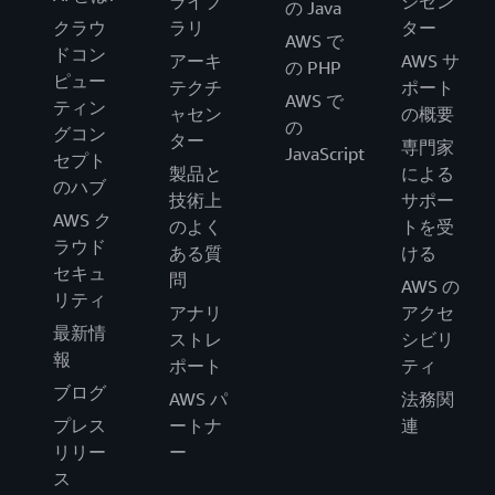
ライブ
ジセン
の Java
クラウ
ラリ
ター
AWS で
ドコン
アーキ
AWS サ
の PHP
ピュー
テクチ
ポート
AWS で
ティン
ャセン
の概要
の
グコン
ター
専門家
JavaScript
セプト
製品と
による
のハブ
技術上
サポー
AWS ク
のよく
トを受
ラウド
ある質
ける
セキュ
問
AWS の
リティ
アナリ
アクセ
最新情
ストレ
シビリ
報
ポート
ティ
ブログ
AWS パ
法務関
プレス
ートナ
連
リリー
ー
ス