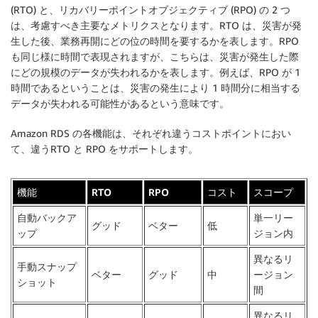
(RTO) と、リカバリーポイントオブジェクティブ (RPO) の 2 つ
は、考慮すべき主要なメトリクスとなります。RTO は、災害が発
生した後、業務再開にどの位の時間を要するかを表します。RPO
も同じ様に時間で表現されますが、こちらは、災害が発生した際
にどの規模のデータが失われるかを表します。例えば、RPO が 1
時間であるということは、災害の発生により 1 時間分に相当する
データが失われる可能性があるという意味です。
Amazon RDS の各機能は、それぞれ違うコストポイントにおい
て、違うRTO と RPO をサポートします。
機能
RTO
RPO
コスト
スコープ
自動バックア
単一リー
グッド
ベター
低
ップ
ジョン内
異なるリ
手動スナップ
ベター
グッド
中
ージョン
ショット
間
異なるリ