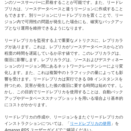
ンのソースサーバーに昇格することが可能です。また、リードレ
プリカは、ソースデータベースと違うリージョンに作成すること
もできます。別リージョンにリードレプリカを置くことで、リー
ジョン内で可用性の問題が発生した場合にも、確実なバックアッ
プとなり運用を維持できるようになります。
リードレプリカを監視する上で重要なメトリクスに、レプリカラ
グがあります。これは、レプリカがソースデータベースからどの
程度の時間を遅延しているか示す値です。このレプリカラグは、
復旧に影響します。レプリカラグは、ソースおよびデスティネー
ションのリージョン間にあるネットワークレーテンシーにより変
化します。また、これは複製中のトラフィックの量によっても影
響を受けます。リードレプリカは実行できる DB インスタンスを
持つため、災害が発生した後の復旧に要する時間は短めです。し
かし、この目的でリードレプリカを使用することは、自動バック
アップやデータベーススナップショットを用いる場合より基本的
にコストがかかります。
リードレプリカの作成や、リージョンをまたぐリードレプリカの
インストラクションについては、「
リードレプリカの使用
」を
Amazon RDS ユーザーガイド
でご確認ください。