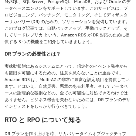
MySQL、SQL Server、PostgreSQL、MariaDB、および Oracle のデ
ータベースエンジンをサポートしています。このサービスは、プ
ロビジョニング、パッチング、モニタリング、そしてディザスタ
ーリカバリー (DR) のための、ソリューションを完備しています。
このブログ記事では、自動バックアップ、手動バックアップ、そ
してリードレプリカ という、Amazon RDS が DR 対応のために提
供する 3 つの機能をご紹介していきましょう。
DR プランの必要性とは？
実稼動状態にあるシステムにとって、想定外のイベント発生から
も復旧を可能にするための、注意を怠らないことは重要です。
Amazon RDS は、Multi-AZ の非常に豊富な設定項目を提供してい
ます。とはいえ、自然災害、悪意のある利用者、そしてデータベ
ースの論理的な破損などの、全ての可能性に対処できるわけでは
ありません。ビジネス機会を失わないためには、DR プランのデザ
インとテストをしっかり行うべきでしょう。
RTO と RPO について知る
DR プランを作り上げる時、リカバリータイムオブジェクティブ