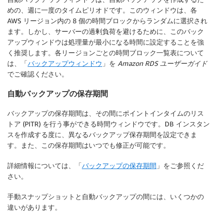
めの、週に一度のタイムピリオドです。このウィンドウは、各
AWS リージョン内の 8 個の時間ブロックからランダムに選択され
ます。しかし、サーバーの過剰負荷を避けるために、このバック
アップウィンドウは処理量が最小になる時間に設定することを強
く推奨します。各リージョンごとの時間ブロック一覧表について
は、「
バックアップウィンドウ
」を
Amazon RDS ユーザーガイド
でご確認ください。
自動バックアップの保存期間
バックアップの保存期間は、その間にポイントインタイムのリス
トア (PITR) を行う事ができる時間ウィンドウです。DB インスタン
スを作成する度に、異なるバックアップ保存期間を設定できま
す。また、この保存期間はいつでも修正が可能です。
詳細情報については、「
バックアップの保存期間
」をご参照くだ
さい。
手動スナップショットと自動バックアップの間には、いくつかの
違いがあります。