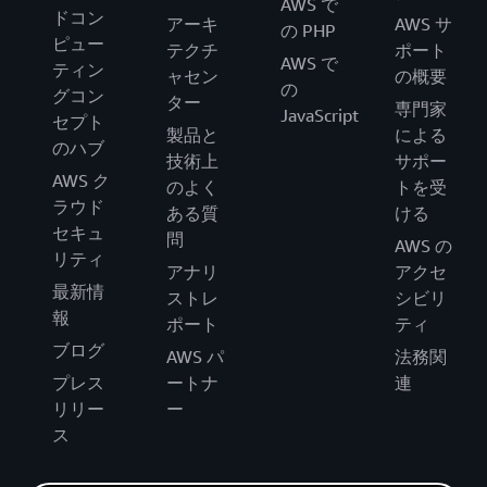
AWS で
ドコン
アーキ
AWS サ
の PHP
ピュー
テクチ
ポート
AWS で
ティン
ャセン
の概要
の
グコン
ター
専門家
JavaScript
セプト
製品と
による
のハブ
技術上
サポー
AWS ク
のよく
トを受
ラウド
ある質
ける
セキュ
問
AWS の
リティ
アナリ
アクセ
最新情
ストレ
シビリ
報
ポート
ティ
ブログ
AWS パ
法務関
プレス
ートナ
連
リリー
ー
ス