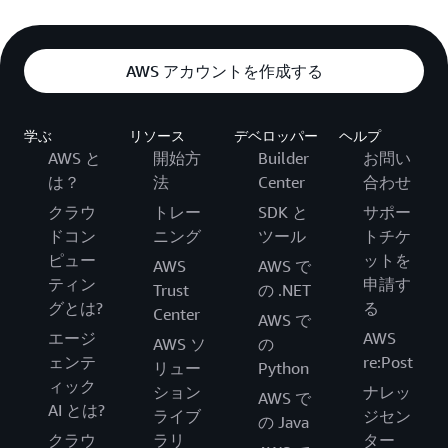
AWS アカウントを作成する
学ぶ
リソース
デベロッパー
ヘルプ
AWS と
開始方
Builder
お問い
は？
法
Center
合わせ
クラウ
トレー
SDK と
サポー
ドコン
ニング
ツール
トチケ
ピュー
ットを
AWS
AWS で
ティン
申請す
Trust
の .NET
グとは?
る
Center
AWS で
エージ
AWS
AWS ソ
の
ェンテ
re:Post
リュー
Python
ィック
ション
ナレッ
AWS で
AI とは?
ライブ
ジセン
の Java
クラウ
ラリ
ター